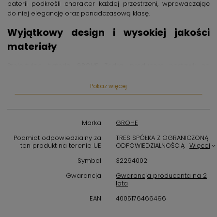
baterii podkreśli charakter każdej przestrzeni, wprowadzając
do niej elegancję oraz ponadczasową klasę.
Wyjątkowy design i wysokiej jakości
materiały
Projektując baterię GROHE Zedra, producent postawił na
minimalistyczną formę, która łączy prostotę z wyrafinowaniem.
Smukła sylwetka i delikatne linie sprawiają, że bateria łatwo
Pokaż więcej
wpisuje się w różne style aranżacji wnętrz – od nowoczesnych
po klasyczne. Wykonana z najwyższej jakości materiałów,
gwarantuje odporność na korozję oraz uszkodzenia
Marka
GROHE
mechaniczne, co przekłada się na długotrwałe użytkowanie
bez utraty estetyki.
Podmiot odpowiedzialny za
TRES SPÓŁKA Z OGRANICZONĄ
ten produkt na terenie UE
ODPOWIEDZIALNOŚCIĄ
Więcej
Nowoczesna technologia dla
Symbol
32294002
maksymalnej funkcjonalności
Gwarancja
Gwarancja producenta na 2
lata
Bateria Zedra została wyposażona w innowacyjne rozwiązania,
które zwiększają wygodę korzystania na co dzień. Ceramiczna
EAN
4005176466496
głowica zapewnia płynną i precyzyjną regulację strumienia
wody, a technologia GROHE SilkMove umożliwia komfortową