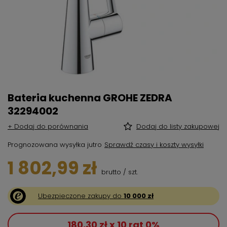
Bateria kuchenna GROHE ZEDRA
32294002
+ Dodaj do porównania
Dodaj do listy zakupowej
Prognozowana wysyłka
jutro
Sprawdź czasy i koszty wysyłki
1 802,99 zł
brutto
/
szt.
Ubezpieczone zakupy do
10 000 zł
180,30 zł x 10 rat 0%