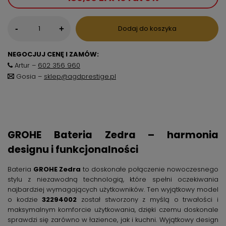
-
Dodaj do koszyka
+
NEGOCJUJ CENĘ I ZAMÓW:
Artur –
602 356 960
Gosia –
sklep@agdprestige.pl
GROHE Bateria Zedra – harmonia
designu i funkcjonalności
Bateria
GROHE Zedra
to doskonałe połączenie nowoczesnego
stylu z niezawodną technologią, które spełni oczekiwania
najbardziej wymagających użytkowników. Ten wyjątkowy model
o kodzie
32294002
został stworzony z myślą o trwałości i
maksymalnym komforcie użytkowania, dzięki czemu doskonale
sprawdzi się zarówno w łazience, jak i kuchni. Wyjątkowy design