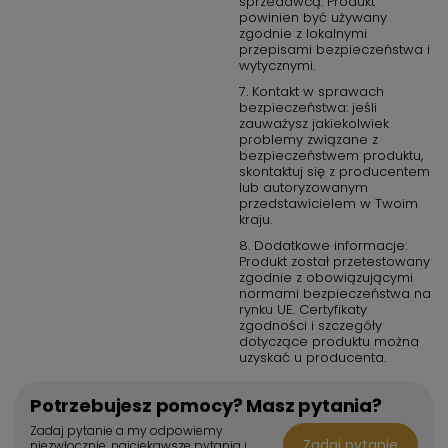
sprzedawcą. Produkt
powinien być używany
zgodnie z lokalnymi
przepisami bezpieczeństwa i
wytycznymi.
7. Kontakt w sprawach
bezpieczeństwa: jeśli
zauważysz jakiekolwiek
problemy związane z
bezpieczeństwem produktu,
skontaktuj się z producentem
lub autoryzowanym
przedstawicielem w Twoim
kraju.
8. Dodatkowe informacje:
Produkt został przetestowany
zgodnie z obowiązującymi
normami bezpieczeństwa na
rynku UE. Certyfikaty
zgodności i szczegóły
dotyczące produktu można
uzyskać u producenta.
Potrzebujesz pomocy? Masz pytania?
Zadaj pytanie a my odpowiemy
Zadaj pytanie
niezwłocznie, najciekawsze pytania i