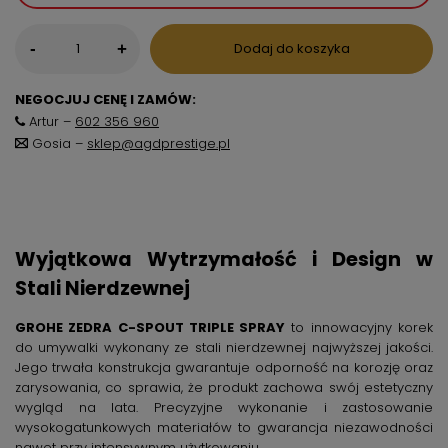
-
Dodaj do koszyka
+
NEGOCJUJ CENĘ I ZAMÓW:
Artur –
602 356 960
Gosia –
sklep@agdprestige.pl
Wyjątkowa Wytrzymałość i Design w
Stali Nierdzewnej
GROHE ZEDRA C-SPOUT TRIPLE SPRAY
to innowacyjny korek
do umywalki wykonany ze stali nierdzewnej najwyższej jakości.
Jego trwała konstrukcja gwarantuje odporność na korozję oraz
zarysowania, co sprawia, że produkt zachowa swój estetyczny
wygląd na lata. Precyzyjne wykonanie i zastosowanie
wysokogatunkowych materiałów to gwarancja niezawodności
nawet przy intensywnym użytkowaniu.