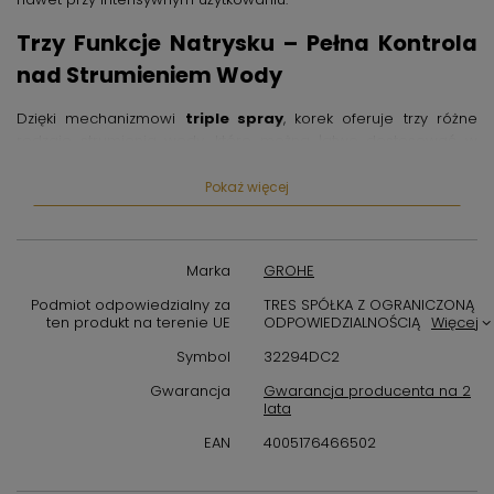
Trzy Funkcje Natrysku – Pełna Kontrola
nad Strumieniem Wody
Dzięki mechanizmowi
triple spray
, korek oferuje trzy różne
rodzaje strumienia wody, które można łatwo dostosować w
zależności od potrzeb. Funkcja ta zapewnia komfort i
oszczędność wody, pozwalając na optymalne wykorzystanie
Pokaż więcej
przepływu. To idealne rozwiązanie zarówno do codziennych
czynności jak i specjalistycznych zastosowań, np. w łazienkach
hotelowych czy przestrzeniach biurowych.
Marka
GROHE
Uniwersalne Zastosowanie i Łatwy
Podmiot odpowiedzialny za
TRES SPÓŁKA Z OGRANICZONĄ
Montaż
ten produkt na terenie UE
ODPOWIEDZIALNOŚCIĄ
Więcej
Symbol
32294DC2
Produkt
GROHE ZEDRA C-SPOUT TRIPLE SPRAY
doskonale
Gwarancja
Gwarancja producenta na 2
sprawdzi się w różnych aranżacjach wnętrz – od
lata
nowoczesnych łazienek po klasyczne umywalki. Jego
uniwersalny design i standardowe wymiary pozwalają na
EAN
4005176466502
szybki i bezproblemowy montaż w większości instalacji. Dzięki
temu jest to idealny wybór dla osób poszukujących