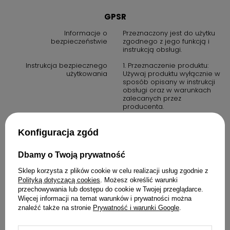
funkcjonalnego i estetycznego rozwiązania do swojej łazienki.
GPSR
Prestiżowa Marka GROHE – Synonim
Informacje o
Przeznaczony jest do użytku
Jakości
bezpieczeństwie
zgodnego z jego funkcją i
instrukcją obsługi.
Produkt pochodzi od renomowanego producenta
GROHE
, który
Instrukcja bezpiecznego
1. Przeznaczenie produktu:
od lat wyznacza standardy w branży armatury sanitarnej.
użytkowania
Używaj produktu wyłącznie w
Inwestując w ten korek, zyskujesz pewność długiej żywotności,
sposób opisany w instrukcji
innowacyjnych technologii i nowoczesnego designu, który
obsługi oraz w warunkach
zalecanych przez
podkreśli styl Twojej łazienki. Wybór GROHE to gwarancja
producenta.
satysfakcji i bezproblemowego użytkowania.
2. Środki ostrożności: zawsze
przestrzegaj zasad
Konfiguracja zgód
bezpieczeństwa określonych
w instrukcji obsługi. Produkt
nie jest zabawką. Należy
Dbamy o Twoją prywatność
przechowywać go poza
zasięgiem dzieci, chyba że
Sklep korzysta z plików cookie w celu realizacji usług zgodnie z
instrukcja stanowi inaczej.
Polityką dotyczącą cookies
. Możesz określić warunki
przechowywania lub dostępu do cookie w Twojej przeglądarce.
3. W przypadku produktów
elektrycznych: upewnij się, że
Więcej informacji na temat warunków i prywatności można
urządzenie jest podłączone
znaleźć także na stronie
Prywatność i warunki Google
.
do prawidłowego źródła
zasilania. Nie używaj