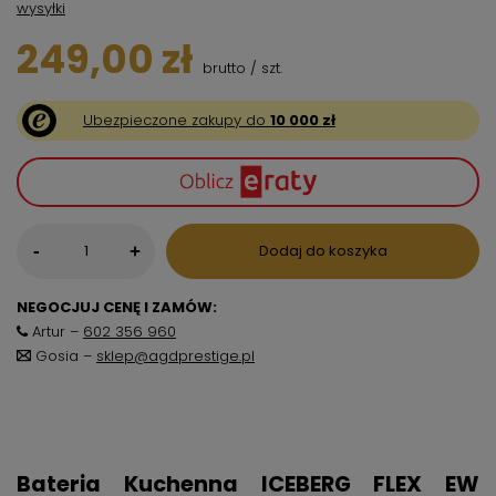
wysyłki
249,00 zł
brutto
/
szt.
Ubezpieczone zakupy do
10 000 zł
-
Dodaj do koszyka
+
NEGOCJUJ CENĘ I ZAMÓW:
Artur –
602 356 960
Gosia –
sklep@agdprestige.pl
Bateria Kuchenna ICEBERG FLEX EW