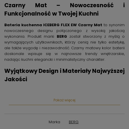
Czarny Mat – Nowoczesność i
Funkcjonalność w Twojej Kuchni
Bateria kuchenna ICEBERG FLEX EW Czarny Mat
to synonim
nowoczesnego designu połączonego z wysoką jakością
wykonania. Produkt marki
BERG
został stworzony z myślą o
wymagających użytkownikach, którzy cenią nie tylko estetykę,
ale także wygodę i niezawodność. Czarny matowy kolor baterii
doskonale wpisuje się w najnowsze trendy wnętrzarskie,
nadając kuchni elegancki i minimalistyczny charakter.
Wyjątkowy Design i Materiały Najwyższej
Jakości
Projekt baterii ICEBERG FLEX wyróżnia się prostotą formy
połączoną z innowacyjnością. Czarna powierzchnia o
Pokaż więcej
matowym wykończeniu jest odporna na zarysowania i łatwa w
pielęgnacji, dzięki czemu bateria zachowa swój atrakcyjny
wygląd na długie lata. Solidna konstrukcja oparta na
materiałach najwyższej jakości gwarantuje trwałość i
Marka
BERG
niezawodność nawet przy intensywnym użytkowaniu.