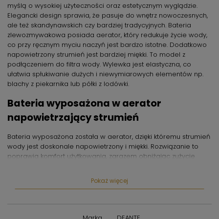
myślą o wysokiej użyteczności oraz estetycznym wyglądzie.
Elegancki design sprawia, że pasuje do wnętrz nowoczesnych,
ale też skandynawskich czy bardziej tradycyjnych. Bateria
zlewozmywakowa posiada aerator, który redukuje życie wody,
co przy ręcznym myciu naczyń jest bardzo istotne. Dodatkowo
napowietrzony strumień jest bardziej miękki. To model z
podłączeniem do filtra wody. Wylewka jest elastyczna, co
ułatwia spłukiwanie dużych i niewymiarowych elementów np.
blachy z piekarnika lub półki z lodówki.
Bateria wyposażona w aerator
napowietrzający strumień
Bateria wyposażona została w aerator, dzięki któremu strumień
wody jest doskonale napowietrzony i miękki. Rozwiązanie to
poprawia komfort użytkowania, zarazem obniżając zużycie
wody, co oznacza niższe rachunki domowe. Zyskujesz też
świadomość, że przyczyniasz się do dbania o naszą planetę.
Pokaż więcej
Klasa przepływu Z (4-9 l/min) pozwala
na zredukowanie zużycia wody
Marka
DEANTE