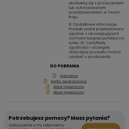
skontaktuj się z producentem
lub autoryzowanym
przedstawicielem w Twoim
kraju.
8. Dodatkowe informacje:
Produkt został przetestowany
zgodnie z obowiązującymi
normami bezpieczeństwa na
rynku UE. Certyfikaty
zgodności i szczegóły
dotyczące produktu można
uzyskać u producenta.
DO POBRANIA
Instrukcja
Karta gwarancyjna
Atest higieniczny
Atest higieniczny
Potrzebujesz pomocy? Masz pytania?
Zadaj pytanie a my odpowiemy