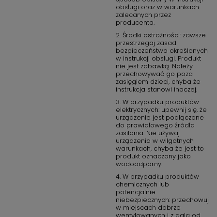
obsługi oraz w warunkach
zalecanych przez
producenta.
2. Środki ostrożności: zawsze
przestrzegaj zasad
bezpieczeństwa określonych
w instrukcji obsługi. Produkt
nie jest zabawką. Należy
przechowywać go poza
zasięgiem dzieci, chyba że
instrukcja stanowi inaczej.
3. W przypadku produktów
elektrycznych: upewnij się, że
urządzenie jest podłączone
do prawidłowego źródła
zasilania. Nie używaj
urządzenia w wilgotnych
warunkach, chyba że jest to
produkt oznaczony jako
wodoodporny.
4. W przypadku produktów
chemicznych lub
potencjalnie
niebezpiecznych: przechowuj
w miejscach dobrze
wentylowanych i z dala od