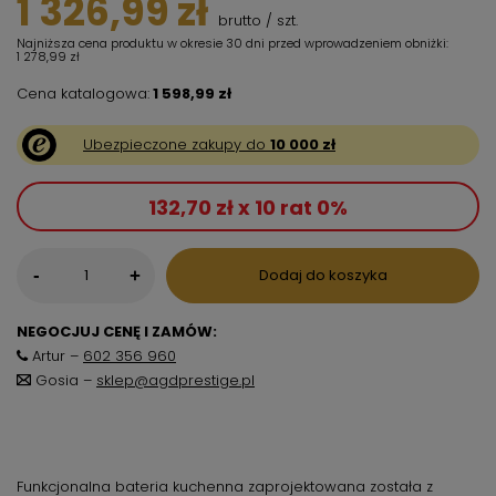
1 326,99 zł
brutto
/
szt.
Najniższa cena produktu w okresie 30 dni przed wprowadzeniem obniżki:
1 278,99 zł
Cena katalogowa:
1 598,99 zł
Ubezpieczone zakupy do
10 000 zł
132,70 zł x 10 rat 0%
-
Dodaj do koszyka
+
NEGOCJUJ CENĘ I ZAMÓW:
Artur –
602 356 960
Gosia –
sklep@agdprestige.pl
Funkcjonalna bateria kuchenna zaprojektowana została z