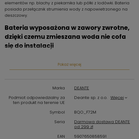
elementów np. blachy z piekarnika lub półki z lodówki. Bateria
posiada przełącznik strumienia wody z napowietrzonego na
deszczowy.
Bateria wyposażona w zawory zwrotne,
dzięki czemu zmieszana woda nie cofa
się do instalacji
Zawory zwrotne gwarantują prawidłowe działanie armatury, a
w bateriach termostatycznych zapobiegają również mieszaniu
Pokaż więcej
się wody w instalacji.
Klasa przepływu Z (4-9 l/min) pozwala
Marka
DEANTE
na zredukowanie zużycia wody
Podmiot odpowiedzialny za
Deante sp. z o.o.
Więcej
ten produkt na terenie UE
Klasa przepływu Z oznacza, że w ciągu minuty przez baterię
przepływa od 4 do 9 litrów wody. Strumień jest zarazem
Symbol
BQO_F72M
komfortowy w użytkowaniu, delikatny i miękki. To rozwiązanie
Seria
Darmowa dostawa DEANTE
idealnie sprawdzi się wszędzie tam, gdzie skupia się uwagę na
od 299 zł
ekologiczną i ekonomiczną odpowiedzialność – czyli także w
Twoim domu!
EAN
5907650858591