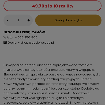
49,70 zł x 10 rat 0%
-
Dodaj do koszyka
+
NEGOCJUJ CENĘ I ZAMÓW:
Artur –
602 356 960
Gosia –
sklep@agdprestige.pl
Funkcjonalna bateria kuchenna zaprojektowana została z
myślą o wysokiej użyteczności oraz estetycznym wyglądzie.
Elegancki design sprawia, że pasuje do wnętrz nowoczesnych,
ale też skandynawskich czy bardziej tradycyjnych. Bateria
zlewozmywakowa posiada aerator, który redukuje życie wody,
co przy ręcznym myciu naczyń jest bardzo istotne. Dodatkowo
napowietrzony strumień jest bardziej miękki. Dodatkowo
wylewkę można wyciągnąć na długim i elastycznym
przewodzie, co ułatwia spłukiwanie dużych i niewymiarowych