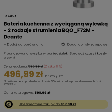
OKAZJA
Bateria kuchenna z wyciąganą wylewką
- 2 rodzaje strumienia BQO_F72M -
Deante
+ Dodaj do porównania
Dodaj do listy zakupowej
Prognozowana wysyłka
w poniedziałek
Sprawdź czasy i koszty
wysyłki
598,99 zł
(Zniżka
17
%)
Cena regularna:
496,99 zł
brutto
/
szt.
Najniższa cena produktu w okresie 30 dni przed wprowadzeniem obniżki:
478,99 zł
Cena katalogowa:
598,99 zł
Ubezpieczone zakupy do
10 000 zł