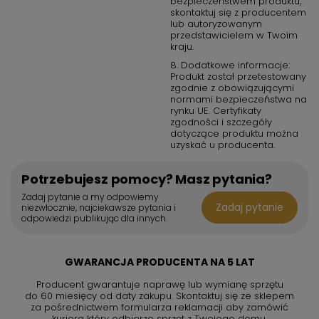
bezpieczeństwem produktu,
skontaktuj się z producentem
lub autoryzowanym
przedstawicielem w Twoim
kraju.
8. Dodatkowe informacje:
Produkt został przetestowany
zgodnie z obowiązującymi
normami bezpieczeństwa na
rynku UE. Certyfikaty
zgodności i szczegóły
dotyczące produktu można
uzyskać u producenta.
Potrzebujesz pomocy? Masz pytania?
Zadaj pytanie a my odpowiemy
Zadaj pytanie
niezwłocznie, najciekawsze pytania i
odpowiedzi publikując dla innych.
GWARANCJA PRODUCENTA NA 5 LAT
Producent gwarantuje naprawę lub wymianę sprzętu
do 60 miesięcy od daty zakupu. Skontaktuj się ze sklepem
za pośrednictwem formularza reklamacji aby
zamówić
kuriera który odbierze sprzęt z Twojego domu.