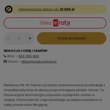
Ubezpieczone zakupy do
10 000 zł
-
Dodaj do koszyka
+
NEGOCJUJ CENĘ I ZAMÓW:
Artur –
602 356 960
Gosia –
sklep@agdprestige.pl
Metalowy filtr Air Falmec posiada zaawansowaną konstrukcję z
charakterystyczną strukturą przypominającą plaster miodu. Ta
innowacyjna technologia poprawia wydajność ssania w
okapie, równomiernie rozprowadzając przepływ powietrza w
całej powierzchni filtrującej.