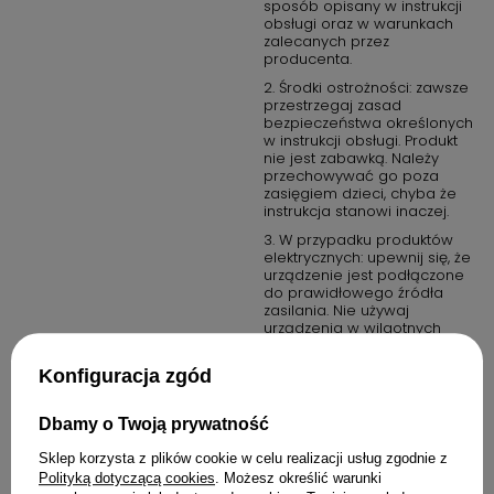
sposób opisany w instrukcji
obsługi oraz w warunkach
zalecanych przez
producenta.
2. Środki ostrożności: zawsze
przestrzegaj zasad
bezpieczeństwa określonych
w instrukcji obsługi. Produkt
nie jest zabawką. Należy
przechowywać go poza
zasięgiem dzieci, chyba że
instrukcja stanowi inaczej.
3. W przypadku produktów
elektrycznych: upewnij się, że
urządzenie jest podłączone
do prawidłowego źródła
zasilania. Nie używaj
urządzenia w wilgotnych
warunkach, chyba że jest to
produkt oznaczony jako
Konfiguracja zgód
wodoodporny.
4. W przypadku produktów
Dbamy o Twoją prywatność
chemicznych lub
potencjalnie
Sklep korzysta z plików cookie w celu realizacji usług zgodnie z
niebezpiecznych: przechowuj
w miejscach dobrze
Polityką dotyczącą cookies
. Możesz określić warunki