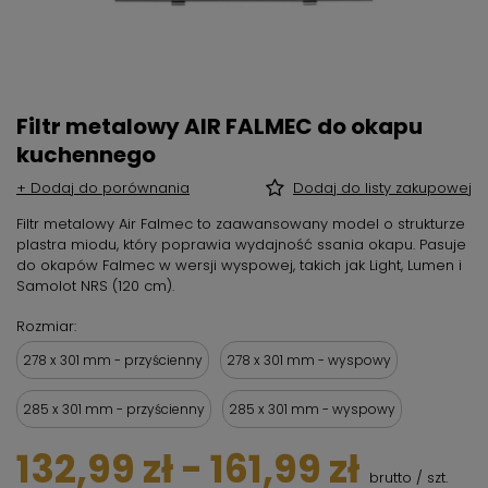
Filtr metalowy AIR FALMEC do okapu
kuchennego
+ Dodaj do porównania
Dodaj do listy zakupowej
Filtr metalowy Air Falmec to zaawansowany model o strukturze
plastra miodu, który poprawia wydajność ssania okapu. Pasuje
do okapów Falmec w wersji wyspowej, takich jak Light, Lumen i
Samolot NRS (120 cm).
Rozmiar
278 x 301 mm - przyścienny
278 x 301 mm - wyspowy
285 x 301 mm - przyścienny
285 x 301 mm - wyspowy
132,99 zł
-
161,99 zł
brutto
/
szt.