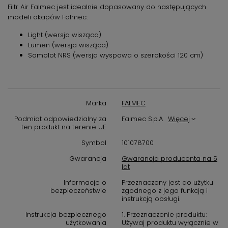
Filtr Air Falmec jest idealnie dopasowany do następujących
modeli okapów Falmec:
Light (wersja wisząca)
Lumen (wersja wisząca)
Samolot NRS (wersja wyspowa o szerokości 120 cm)
Marka
FALMEC
Podmiot odpowiedzialny za
Falmec S.p.A
Więcej
ten produkt na terenie UE
Symbol
101078700
Gwarancja
Gwarancja producenta na 5
lat
Informacje o
Przeznaczony jest do użytku
bezpieczeństwie
zgodnego z jego funkcją i
instrukcją obsługi.
Instrukcja bezpiecznego
1. Przeznaczenie produktu:
użytkowania
Używaj produktu wyłącznie w