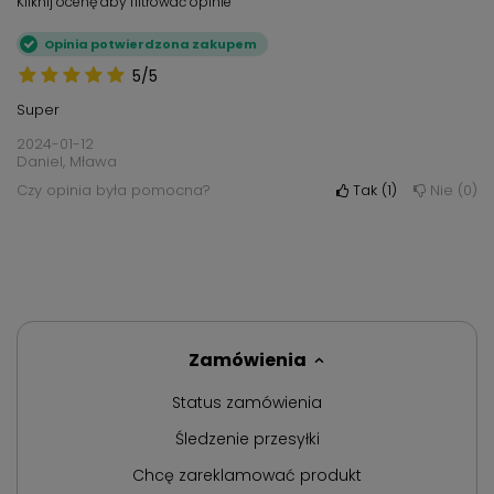
Kliknij ocenę aby filtrować opinie
Opinia potwierdzona zakupem
5/5
Super
2024-01-12
Daniel, Mława
Czy opinia była pomocna?
Tak
1
Nie
0
Zamówienia
Status zamówienia
Śledzenie przesyłki
Chcę zareklamować produkt