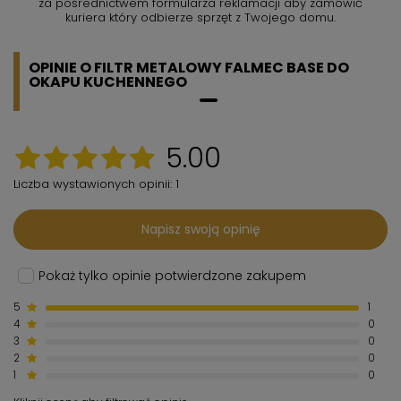
za pośrednictwem formularza reklamacji aby
zamówić
kuriera który odbierze sprzęt z Twojego domu.
OPINIE O FILTR METALOWY FALMEC BASE DO
OKAPU KUCHENNEGO
5.00
Liczba wystawionych opinii: 1
Napisz swoją opinię
Pokaż tylko opinie potwierdzone zakupem
5
1
4
0
3
0
2
0
1
0