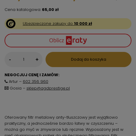
Cena katalogowa:
65,00 zł
Ubezpieczone zakupy do
10 000 zł
-
Dodaj do koszyka
+
NEGOCJUJ CENĘ I ZAMÓW:
Artur –
602 356 960
Gosia –
sklep@agdprestige.pl
Oferowany filtr metalowy anty-tłuszczowy jest wyjątkowo
praktyczny, a jednocześnie bardzo łatwy w czyszczeniu –
można go myć w zmywarce lub ręcznie. Wyposażony jest w
pięć aluminiowych siatek do skutecznego filtrowania. Filtr