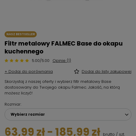
NASZ BESTSELLER
Filtr metalowy FALMEC Base do okapu
kuchennego
5.00/5.00
Opinie (1)
+ Dodaj do porównania
Dodaj do listy zakupowej
Skorzystaj z naszej oferty i wybierz filtr metalowy Base
dostosowany do Twojego okapu Falmec. Jakość, na którą
możesz liczyć!
Rozmiar
Wybierz rozmiar
63,99 zł
-
185,99 zł
brutto
/
szt.