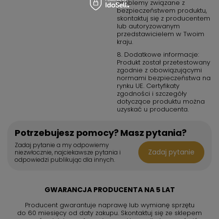
problemy związane z
bezpieczeństwem produktu,
skontaktuj się z producentem
lub autoryzowanym
przedstawicielem w Twoim
kraju.
8. Dodatkowe informacje:
Produkt został przetestowany
zgodnie z obowiązującymi
normami bezpieczeństwa na
rynku UE. Certyfikaty
zgodności i szczegóły
dotyczące produktu można
uzyskać u producenta.
Potrzebujesz pomocy? Masz pytania?
Zadaj pytanie a my odpowiemy
Zadaj pytanie
niezwłocznie, najciekawsze pytania i
odpowiedzi publikując dla innych.
GWARANCJA PRODUCENTA NA 5 LAT
Producent gwarantuje naprawę lub wymianę sprzętu
do 60 miesięcy od daty zakupu. Skontaktuj się ze sklepem