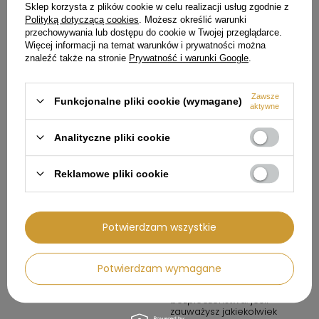
w miejscach dobrze
Sklep korzysta z plików cookie w celu realizacji usług zgodnie z
wentylowanych i z dala od
Polityką dotyczącą cookies
. Możesz określić warunki
źródeł ognia.
przechowywania lub dostępu do cookie w Twojej przeglądarce.
Więcej informacji na temat warunków i prywatności można
5. Konserwacja i
przechowywanie: regularnie
znaleźć także na stronie
Prywatność i warunki Google
.
sprawdzaj produkt pod
kątem zużycia lub uszkodzeń.
Nie używaj produktu, jeśli jest
Zawsze
Funkcjonalne pliki cookie (wymagane)
uszkodzony. Przechowuj
aktywne
produkt w suchym,
bezpiecznym miejscu,
zgodnie z zaleceniami
Analityczne pliki cookie
producenta.
6. Ostrzeżenia: w przypadku
Reklamowe pliki cookie
jakichkolwiek wątpliwości
dotyczących bezpieczeństwa
użytkowania skontaktuj się z
producentem lub
sprzedawcą. Produkt
Potwierdzam wszystkie
powinien być używany
zgodnie z lokalnymi
przepisami bezpieczeństwa i
Potwierdzam wymagane
wytycznymi.
7. Kontakt w sprawach
bezpieczeństwa: jeśli
zauważysz jakiekolwiek