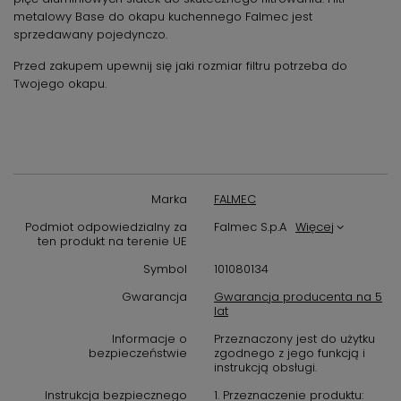
metalowy Base do okapu kuchennego Falmec jest
sprzedawany pojedynczo.
Przed zakupem upewnij się jaki rozmiar filtru potrzeba do
Twojego okapu.
Marka
FALMEC
Podmiot odpowiedzialny za
Falmec S.p.A
Więcej
ten produkt na terenie UE
Symbol
101080134
Gwarancja
Gwarancja producenta na 5
lat
Informacje o
Przeznaczony jest do użytku
bezpieczeństwie
zgodnego z jego funkcją i
instrukcją obsługi.
Instrukcja bezpiecznego
1. Przeznaczenie produktu: