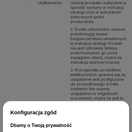
użytkowania
Używaj produktu wyłącznie w
sposób opisany w instrukcji
obsługi oraz w warunkach
zalecanych przez
producenta.
2. Środki ostrożności: zawsze
przestrzegaj zasad
bezpieczeństwa określonych
w instrukcji obsługi. Produkt
nie jest zabawką. Należy
przechowywać go poza
zasięgiem dzieci, chyba że
instrukcja stanowi inaczej.
3. W przypadku produktów
elektrycznych: upewnij się, że
urządzenie jest podłączone
do prawidłowego źródła
zasilania. Nie używaj
urządzenia w wilgotnych
warunkach, chyba że jest to
produkt oznaczony jako
wodoodporny.
Konfiguracja zgód
4. W przypadku produktów
chemicznych lub
potencjalnie
Dbamy o Twoją prywatność
niebezpiecznych: przechowuj