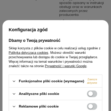
sposób opisany w instrukcji
obsługi oraz w warunkach
zalecanych przez
producenta.
2. Środki ostrożności: zawsze
przestrzegaj zasad
bezpieczeństwa określonych
Konfiguracja zgód
w instrukcji obsługi. Produkt
nie jest zabawką. Należy
Dbamy o Twoją prywatność
przechowywać go poza
zasięgiem dzieci, chyba że
Sklep korzysta z plików cookie w celu realizacji usług zgodnie z
instrukcja stanowi inaczej.
Polityką dotyczącą cookies
. Możesz określić warunki
3. W przypadku produktów
przechowywania lub dostępu do cookie w Twojej przeglądarce.
elektrycznych: upewnij się, że
Więcej informacji na temat warunków i prywatności można
urządzenie jest podłączone
znaleźć także na stronie
Prywatność i warunki Google
.
do prawidłowego źródła
zasilania. Nie używaj
urządzenia w wilgotnych
warunkach, chyba że jest to
Zawsze
Funkcjonalne pliki cookie (wymagane)
produkt oznaczony jako
aktywne
wodoodporny.
4. W przypadku produktów
Analityczne pliki cookie
chemicznych lub
potencjalnie
niebezpiecznych: przechowuj
Reklamowe pliki cookie
w miejscach dobrze