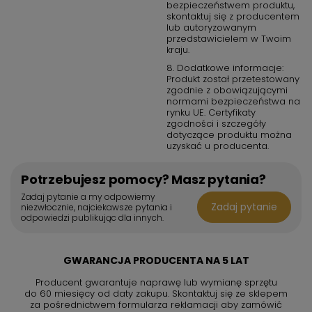
bezpieczeństwem produktu,
skontaktuj się z producentem
lub autoryzowanym
przedstawicielem w Twoim
kraju.
8. Dodatkowe informacje:
Produkt został przetestowany
zgodnie z obowiązującymi
normami bezpieczeństwa na
rynku UE. Certyfikaty
zgodności i szczegóły
dotyczące produktu można
uzyskać u producenta.
Potrzebujesz pomocy? Masz pytania?
Zadaj pytanie a my odpowiemy
Zadaj pytanie
niezwłocznie, najciekawsze pytania i
odpowiedzi publikując dla innych.
GWARANCJA PRODUCENTA NA 5 LAT
Producent gwarantuje naprawę lub wymianę sprzętu
do 60 miesięcy od daty zakupu. Skontaktuj się ze sklepem
za pośrednictwem formularza reklamacji aby
zamówić