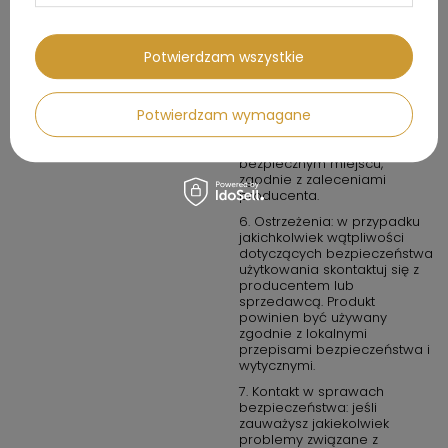
wentylowanych i z dala od
źródeł ognia.
5. Konserwacja i
Potwierdzam wszystkie
przechowywanie: regularnie
sprawdzaj produkt pod
kątem zużycia lub uszkodzeń.
Potwierdzam wymagane
Nie używaj produktu, jeśli jest
uszkodzony. Przechowuj
produkt w suchym,
bezpiecznym miejscu,
zgodnie z zaleceniami
producenta.
6. Ostrzeżenia: w przypadku
jakichkolwiek wątpliwości
dotyczących bezpieczeństwa
użytkowania skontaktuj się z
producentem lub
sprzedawcą. Produkt
powinien być używany
zgodnie z lokalnymi
przepisami bezpieczeństwa i
wytycznymi.
7. Kontakt w sprawach
bezpieczeństwa: jeśli
zauważysz jakiekolwiek
problemy związane z