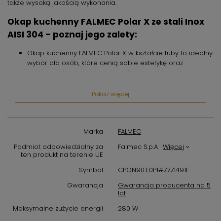
także wysoką jakością wykonania.
Okap kuchenny FALMEC Polar X ze stali Inox
AISI 304 - poznaj jego zalety:
Okap kuchenny FALMEC Polar X w kształcie tuby to idealny
wybór dla osób, które cenią sobie estetykę oraz
profesjonalne podejście do gotowania. Jego stal inox
(AISI 304) wykończenie Scotch Brite nie tylko dodaje mu
elegancji, ale także zapewnia trwałość i łatwość w
Pokaż więcej
utrzymaniu czystości.
Sterowanie elektroniczne umożliwia precyzyjną kontrolę
nad pracą okapu, dzięki czemu możesz dostosować jego
Marka
FALMEC
działanie do aktualnych potrzeb. Dodatkowo, oświetlenie
Podmiot odpowiedzialny za
Falmec S.p.A
Więcej
LED o mocy 3x1,2 W (3200 K) zapewnia doskonałe
ten produkt na terenie UE
oświetlenie powierzchni roboczej, co ułatwia pracę w
kuchni.
Symbol
CPON90.E0P1#ZZZI491F
Gwarancja
Gwarancja producenta na 5
Warto również zwrócić uwagę na filtr przeciwtłuszczowy
lat
metalowy, który można łatwo wymieniać i myć, co
zapewnia trwałą i efektywną filtrację powietrza. Okap
Maksymalne zużycie energii
280 W
FALMEC Polar X 35cm jest wyposażony w filtr węglowy,