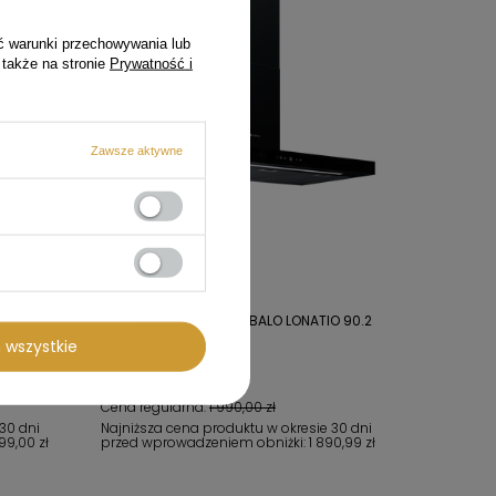
ć warunki przechowywania lub
 także na stronie
Prywatność i
Zawsze aktywne
75TNMD
Okap przyścienny GLOBALO LONATIO 90.2
BLACK
 wszystkie
1 890,99 zł
Cena regularna:
1 990,00 zł
30 dni
Najniższa cena produktu w okresie 30 dni
99,00 zł
przed wprowadzeniem obniżki:
1 890,99 zł