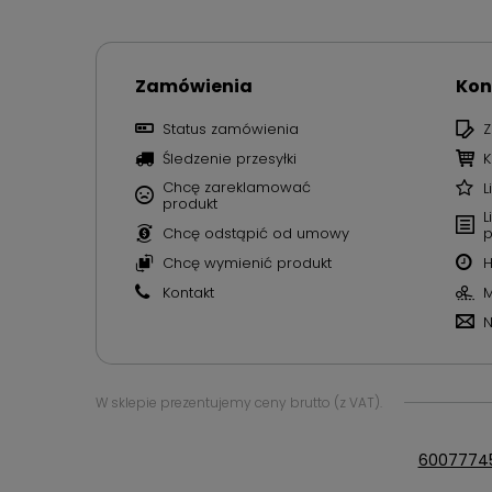
Zamówienia
Kon
Status zamówienia
Z
Śledzenie przesyłki
K
Chcę zareklamować
L
produkt
L
Chcę odstąpić od umowy
p
Chcę wymienić produkt
H
Kontakt
M
N
W sklepie prezentujemy ceny brutto (z VAT).
6007774