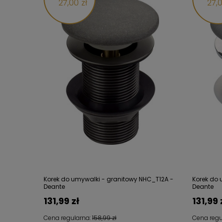
27,00 zł
27,0
Korek do umywalki - granitowy NHC_T12A -
Korek do 
Deante
Deante
131,99 zł
131,99 
Cena regularna:
158,99 zł
Cena regu