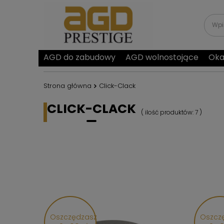
AGD do zabudowy
AGD wolnostojące
Oka
Strona główna
Click-Clack
CLICK-CLACK
( ilość produktów:
7
)
Oszczędzasz
Oszcz