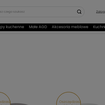
Zalog
py kuchenne
Małe AGD
Akcesoria meblowe
Kuchn
ędzasz
Oszczędzasz