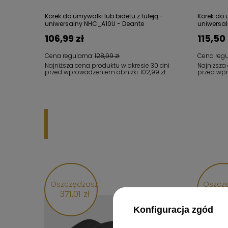
Korek do umywalki lub bidetu z tuleją -
Korek do u
uniwersalny NHC_A10U - Deante
uniwersa
106,99 zł
115,50 
Cena regularna:
128,99 zł
Cena regu
Najniższa cena produktu w okresie 30 dni
Najniższa
przed wprowadzeniem obniżki:
102,99 zł
przed wp
Oszczędzasz
Oszcz
371,01 zł
149,
Konfiguracja zgód