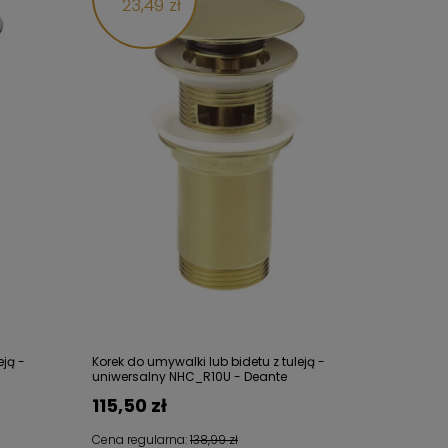
23,49 zł
eją -
Korek do umywalki lub bidetu z tuleją -
uniwersalny NHC_R10U - Deante
115,50 zł
Cena regularna:
138,99 zł