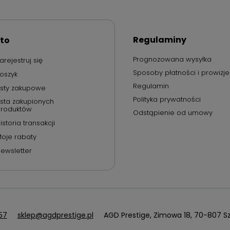
Regulaminy
to
Prognozowana wysyłka
arejestruj się
Sposoby płatności i prowizje
oszyk
Regulamin
isty zakupowe
Polityka prywatności
ista zakupionych
roduktów
Odstąpienie od umowy
istoria transakcji
oje rabaty
ewsletter
57
sklep@agdprestige.pl
AGD Prestige
,
Zimowa 18
,
70-807
Sz