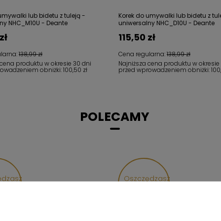
mywalki lub bidetu z tuleją -
Korek do umywalki lub bidetu z tul
lny NHC_M10U - Deante
uniwersalny NHC_D10U - Deante
zł
115,50 zł
larna:
138,99 zł
Cena regularna:
138,99 zł
 cena produktu w okresie 30 dni
Najniższa cena produktu w okresie
rowadzeniem obniżki:
100,50 zł
przed wprowadzeniem obniżki:
100
POLECAMY
ędzasz
Oszczędzasz
01 zł
1 081,01 zł