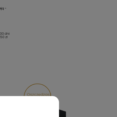
eją -
 30 dni
,50 zł
Oszczędzasz
99,01 zł