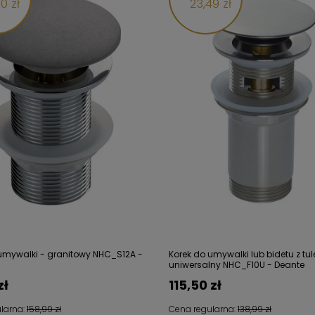
0 zł
23,49 zł
umywalki - granitowy NHC_S12A -
Korek do umywalki lub bidetu z tul
uniwersalny NHC_F10U - Deante
zł
115,50 zł
larna:
158,99 zł
Cena regularna:
138,99 zł