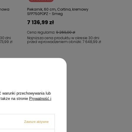
emowa
Piekarnik, 60 cm, Cortina, kremowy
SFP750POPZ - Smeg
7 136,99 zł
Cena regularna:
9 269,00 zł
 30 dni
Najniższa cena produktu w okresie 30 dni
73,99 zł
przed wprowadzeniem obniżki:
7 648,99 zł
ć warunki przechowywania lub
 także na stronie
Prywatność i
Zawsze aktywne