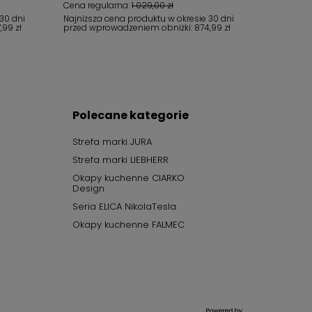
Cena regularna:
1 029,00 zł
30 dni
Najniższa cena produktu w okresie 30 dni
,99 zł
przed wprowadzeniem obniżki:
874,99 zł
Polecane kategorie
Strefa marki JURA
Strefa marki LIEBHERR
Okapy kuchenne CIARKO
Design
Seria ELICA NikolaTesla
Okapy kuchenne FALMEC