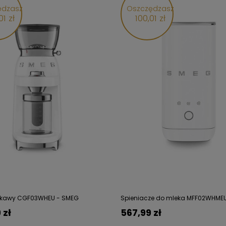
ędzasz
Oszczędzasz
01 zł
100,01 zł
o kawy CGF03WHEU - SMEG
Spieniacze do mleka MFF02WHME
 zł
567,99 zł