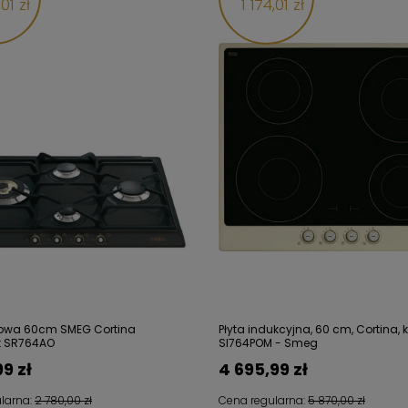
01 zł
1 174,01 zł
zowa 60cm SMEG Cortina
Płyta indukcyjna, 60 cm, Cortina, 
t SR764AO
SI764POM - Smeg
99 zł
4 695,99 zł
larna:
2 780,00 zł
Cena regularna:
5 870,00 zł