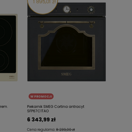
1 895,01 zł
W PROMOCJI
krem.
Piekarnik SMEG Cortina antracyt
SFP67C1TAO
6 343,99 zł
Cena regularna:
8 239,00 zł