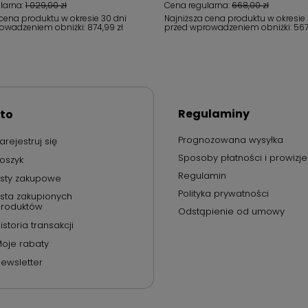
larna:
1 029,00 zł
Cena regularna:
668,00 zł
 cena produktu w okresie 30 dni
Najniższa cena produktu w okresie 
owadzeniem obniżki:
874,99 zł
przed wprowadzeniem obniżki:
567
Regulaminy
to
Prognozowana wysyłka
arejestruj się
Sposoby płatności i prowizje
oszyk
Regulamin
isty zakupowe
Polityka prywatności
ista zakupionych
roduktów
Odstąpienie od umowy
istoria transakcji
oje rabaty
ewsletter