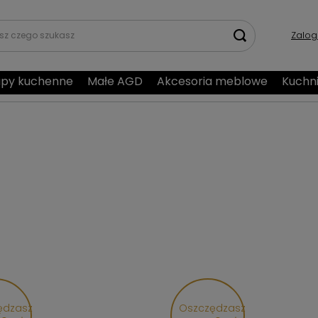
Zalog
py kuchenne
Małe AGD
Akcesoria meblowe
Kuchn
ędzasz
Oszczędzasz