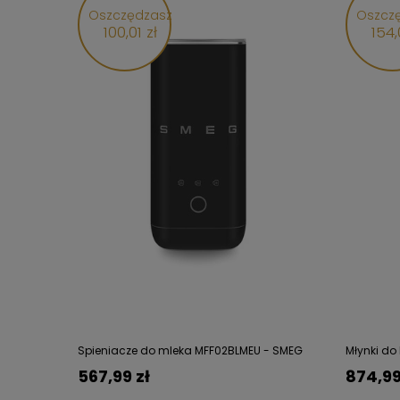
Oszczędzasz
Oszcz
100,01 zł
154,
Spieniacze do mleka MFF02BLMEU - SMEG
Młynki d
567,99 zł
874,99