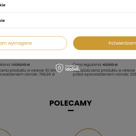
kie
kie
OCJI
W PROMOCJI
dzam wymagane
Potwierdzam
um KITKCO-2 - Smeg
Akcesorium 5MP700PO - Smeg
 zł
336,99 zł
larna:
1 029,00 zł
Cena regularna:
421,00 zł
 cena produktu w okresie 30 dni
Najniższa cena produktu w okresie
rowadzeniem obniżki:
798,99 zł
przed wprowadzeniem obniżki:
336
POLECAMY