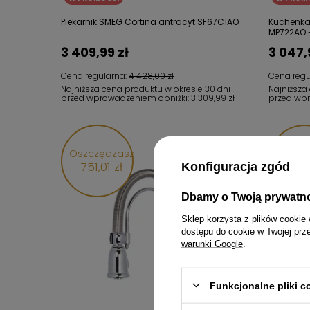
Piekarnik SMEG Cortina antracyt SF67C1AO
Kuchenka 
MP722AO 
3 409,99 zł
3 047,
Cena regularna:
4 428,00 zł
Cena regu
Najniższa cena produktu w okresie 30 dni
Najniższa
przed wprowadzeniem obniżki:
3 309,99 zł
przed wp
Oszczędzasz
Oszcz
751,01 zł
206,
Konfiguracja zgód
Dbamy o Twoją prywatn
Sklep korzysta z plików cookie 
dostępu do cookie w Twojej prz
warunki Google
.
Funkcjonalne pliki 