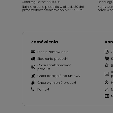
Cena regularna:
668,00 zł
Cena regu
Najniższa cena produktu w okresie 30 dni
Najniższa
przed wprowadzeniem obniżki:
567,99 zł
przed wpr
Zamówienia
Kon
Status zamówienia
Z
Śledzenie przesyłki
K
Chcę zareklamować
L
produkt
L
Chcę odstąpić od umowy
p
Chcę wymienić produkt
H
Kontakt
M
N