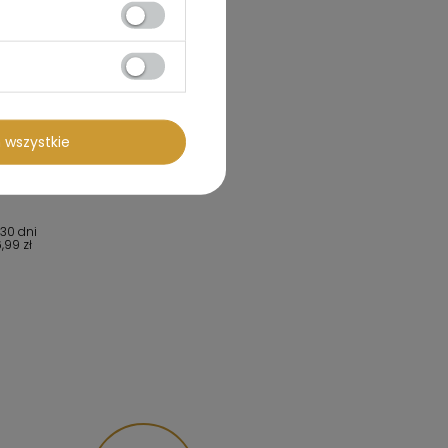
 wszystkie
 30 dni
,99 zł