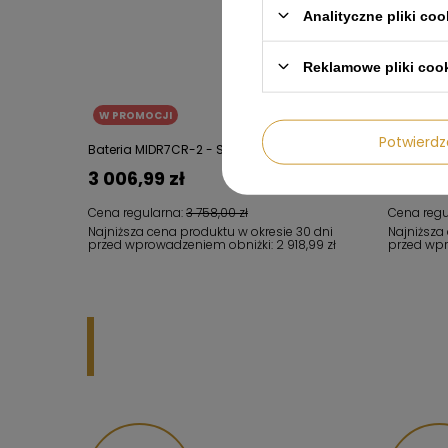
Analityczne pliki coo
Reklamowe pliki coo
W PROMOCJI
W PROM
Potwier
Bateria MIDR7CR-2 - Smeg
Akcesori
3 006,99 zł
822,99
Cena regularna:
3 758,00 zł
Cena regu
Najniższa cena produktu w okresie 30 dni
Najniższa
przed wprowadzeniem obniżki:
2 918,99 zł
przed wp