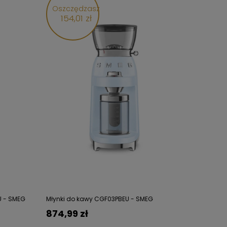
Oszczędzasz
154,01 zł
U - SMEG
Młynki do kawy CGF03PBEU - SMEG
874,99 zł