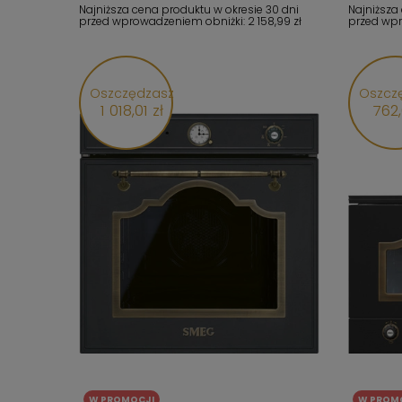
Najniższa cena produktu w okresie 30 dni
Najniższa
przed wprowadzeniem obniżki:
2 158,99 zł
przed wp
Oszczędzasz
Oszcz
1 018,01 zł
762,
W PROMOCJI
W PROM