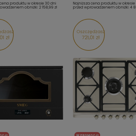
 cena produktu w okresie 30 dni
Najniższa cena produktu w okresie
rowadzeniem obniżki:
2 158,99 zł
przed wprowadzeniem obniżki:
4 8
ędzasz
Oszczędzasz
01 zł
721,01 zł
OCJI
W PROMOCJI