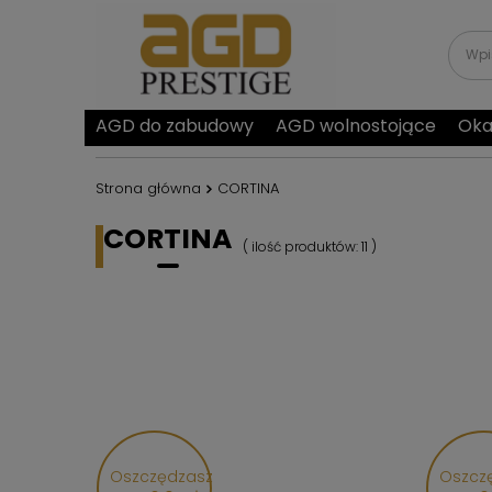
AGD do zabudowy
AGD wolnostojące
Oka
Strona główna
CORTINA
CORTINA
( ilość produktów:
11
)
Oszczędzasz
Oszcz