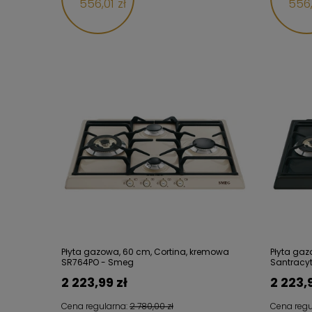
556,01 zł
556,
Płyta gazowa, 60 cm, Cortina, kremowa
Płyta ga
SR764PO - Smeg
Santracy
2 223,99 zł
2 223,
Cena regularna:
2 780,00 zł
Cena regu