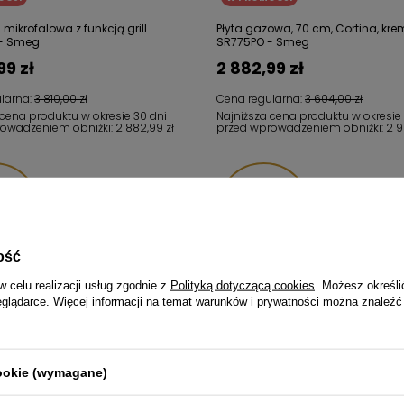
mikrofalowa z funkcją grill
Płyta gazowa, 70 cm, Cortina, kr
- Smeg
SR775PO - Smeg
99 zł
2 882,99 zł
larna:
3 810,00 zł
Cena regularna:
3 604,00 zł
 cena produktu w okresie 30 dni
Najniższa cena produktu w okresie
rowadzeniem obniżki:
2 882,99 zł
przed wprowadzeniem obniżki:
2 9
ędzasz
Oszczędzasz
01 zł
84,01 zł
ość
w celu realizacji usług zgodnie z
Polityką dotyczącą cookies
. Możesz określi
eglądarce. Więcej informacji na temat warunków i prywatności można znaleźć
cookie (wymagane)