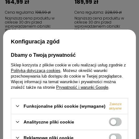
164,99 zł
189,99 zł
Cena regularna:
198,99 zł
Cena regularna:
228,99 zł
Najniższa cena produktu w
Najniższa cena produktu w
okresie 30 dni przed
okresie 30 dni przed
wprowadzeniem obniżki:
wprowadzeniem obniżki:
158,99 zł
174,99 zł
Konfiguracja zgód
37,00 zł
Dbamy o Twoją prywatność
Sklep korzysta z plików cookie w celu realizacji usług zgodnie z
Polityką dotyczącą cookies
. Możesz określić warunki
przechowywania lub dostępu do cookie w Twojej przeglądarce.
Więcej informacji na temat warunków i prywatności można
znaleźć także na stronie
Prywatność i warunki Google
.
Zawsze
Funkcjonalne pliki cookie (wymagane)
aktywne
Bateria wannowa ścienna
BOJ_010M - Deante
Analityczne pliki cookie
181,99 zł
Cena regularna:
218,99 zł
Reklamowe pliki cookie