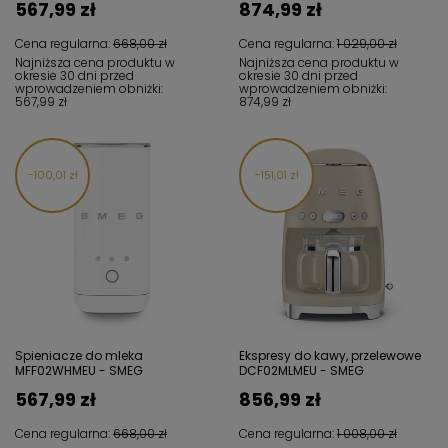
567,99 zł
874,99 zł
Cena regularna:
668,00 zł
Cena regularna:
1 029,00 zł
Najniższa cena produktu w
Najniższa cena produktu w
okresie 30 dni przed
okresie 30 dni przed
wprowadzeniem obniżki:
wprowadzeniem obniżki:
567,99 zł
874,99 zł
100,01 zł
151,01 zł
Spieniacze do mleka
Ekspresy do kawy, przelewowe
MFF02WHMEU - SMEG
DCF02MLMEU - SMEG
567,99 zł
856,99 zł
Cena regularna:
668,00 zł
Cena regularna:
1 008,00 zł