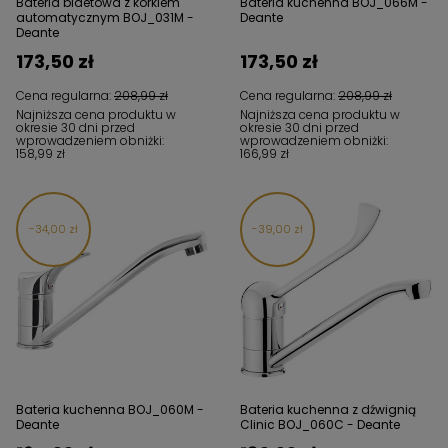
Bateria bidetowa z korkiem
Bateria kuchenna BOJ_066M -
automatycznym BOJ_031M -
Deante
Deante
173,50 zł
173,50 zł
Cena regularna:
208,99 zł
Cena regularna:
208,99 zł
Najniższa cena produktu w
Najniższa cena produktu w
okresie 30 dni przed
okresie 30 dni przed
wprowadzeniem obniżki:
wprowadzeniem obniżki:
158,99 zł
166,99 zł
34,00 zł
39,00 zł
Bateria kuchenna BOJ_060M -
Bateria kuchenna z dźwignią
Deante
Clinic BOJ_060C - Deante