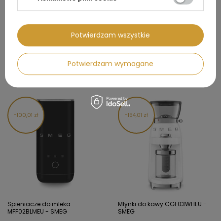
Najniższa cena produktu w
okresie 30 dni przed
wprowadzeniem obniżki:
174,99 zł
Potwierdzam wszystkie
POLECAMY
Potwierdzam wymagane
100,01 zł
154,01 zł
Spieniacze do mleka
Młynki do kawy CGF03WHEU -
MFF02BLMEU - SMEG
SMEG