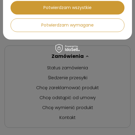
Cena regularna:
1 008,00 zł
Cena regularna:
947,00 zł
Potwierdzam wszystkie
Najniższa cena produktu w
Najniższa cena produktu w
okresie 30 dni przed
okresie 30 dni przed
wprowadzeniem obniżki:
wprowadzeniem obniżki:
856,99 zł
804,99 zł
Potwierdzam wymagane
Zamówienia
Status zamówienia
Śledzenie przesyłki
Chcę zareklamować produkt
Chcę odstąpić od umowy
Chcę wymienić produkt
Kontakt