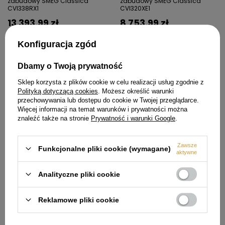
zabudowy SMEG Classica
zabudowy SMEG Classica
CVI338RX1
CVI320XE1
13 393,99 zł
8 753,99 zł
Cena regularna:
15 758,00 zł
Cena regularna:
10 299,00 zł
Konfiguracja zgód
Najniższa cena produktu w
Najniższa cena produktu w
okresie 30 dni przed
okresie 30 dni przed
wprowadzeniem obniżki:
wprowadzeniem obniżki:
Dbamy o Twoją prywatność
15 299,00 zł
9 999,00 zł
Sklep korzysta z plików cookie w celu realizacji usług zgodnie z
Polityką dotyczącą cookies
. Możesz określić warunki
przechowywania lub dostępu do cookie w Twojej przeglądarce.
151,01 zł
142,01 zł
Więcej informacji na temat warunków i prywatności można
znaleźć także na stronie
Prywatność i warunki Google
.
Zawsze
Funkcjonalne pliki cookie (wymagane)
aktywne
Analityczne pliki cookie
Ekspresy do kawy, przelewowe
Tostery na 2 kromki TSF01MLMEU
Reklamowe pliki cookie
DCF02MLMEU - SMEG
- SMEG
856,99 zł
804,99 zł