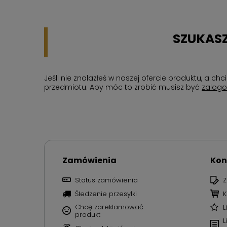
SZUKASZ
Jeśli nie znalazłeś w naszej ofercie produktu, a 
przedmiotu. Aby móc to zrobić musisz być
zalog
Zamówienia
Kon
Status zamówienia
Z
Śledzenie przesyłki
K
Chcę zareklamować
L
produkt
L