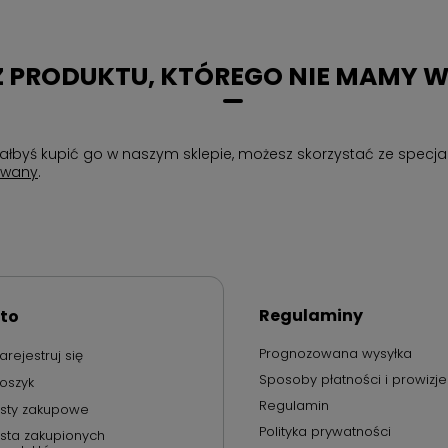
 PRODUKTU, KTÓREGO NIE MAMY W
chciałbyś kupić go w naszym sklepie, możesz skorzystać ze spe
owany
.
Regulaminy
to
Prognozowana wysyłka
arejestruj się
Sposoby płatności i prowizje
oszyk
Regulamin
isty zakupowe
Polityka prywatności
ista zakupionych