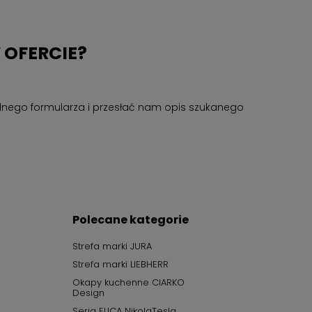
 OFERCIE?
cjalnego formularza i przesłać nam opis szukanego
Polecane kategorie
Strefa marki JURA
Strefa marki LIEBHERR
Okapy kuchenne CIARKO
Design
Seria ELICA NikolaTesla