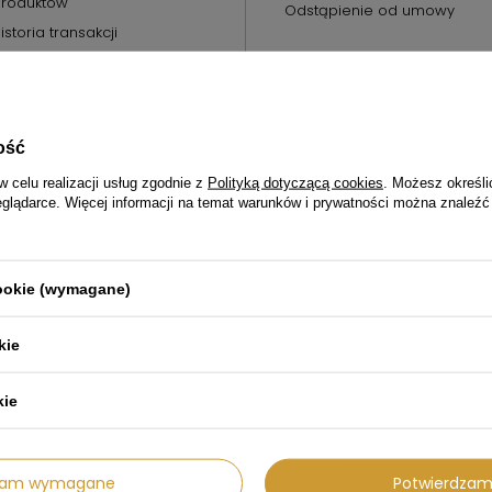
roduktów
Odstąpienie od umowy
istoria transakcji
oje rabaty
ewsletter
ość
w celu realizacji usług zgodnie z
Polityką dotyczącą cookies
. Możesz określi
eglądarce. Więcej informacji na temat warunków i prywatności można znaleźć
57
sklep@agdprestige.pl
AGD Prestige
,
Zimowa 18
,
70-807
Sz
cookie (wymagane)
kie
kie
dzam wymagane
Potwierdzam