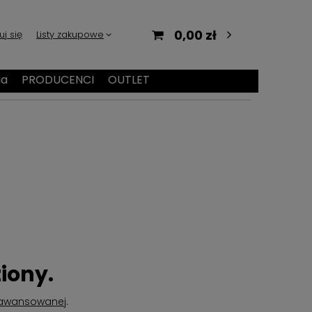
0,00 zł
uj się
Listy zakupowe
ia
PRODUCENCI
OUTLET
iony.
aawansowanej
.