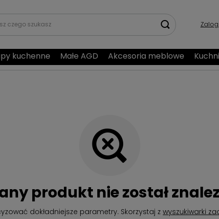
Zalog
py kuchenne
Małe AGD
Akcesoria meblowe
Kuchn
any produkt nie został znalez
cyzować dokładniejsze parametry. Skorzystaj z
wyszukiwarki z