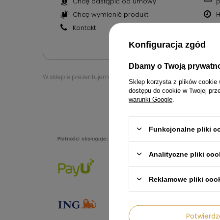
Chcę odstąpić od umowy
p
Chcę wymienić produkt
H
Kontakt
M
N
Konfiguracja zgód
Dbamy o Twoją prywatn
W sklepie prezentujemy ceny brutto (z VAT).
Sklep korzysta z plików cookie 
dostępu do cookie w Twojej prz
warunki Google
.
6007774
Funkcjonalne pliki 
Analityczne pliki coo
Reklamowe pliki coo
Potwier