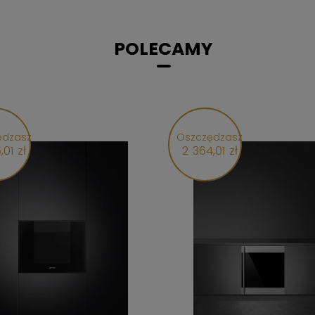
POLECAMY
ędzasz
Oszczędzasz
,01 zł
2 364,01 zł