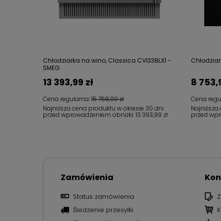
Chłodziarka na wino, Classica CVI338LX1 -
Chłodziar
SMEG
13 393,99 zł
8 753,
Cena regularna:
15 758,00 zł
Cena regu
Najniższa cena produktu w okresie 30 dni
Najniższa
przed wprowadzeniem obniżki:
13 393,99 zł
przed wpr
Zamówienia
Kon
Status zamówienia
Z
Śledzenie przesyłki
K