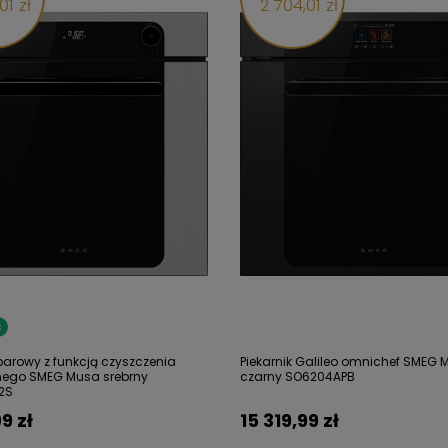
01 zł
2 704,01 zł
Ć
 parowy z funkcją czyszczenia
Piekarnik Galileo omnichef SMEG 
znego SMEG Musa srebrny
czarny SO6204APB
2S
9 zł
15 319,99 zł