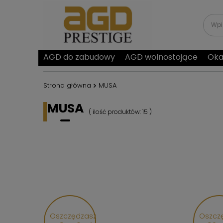
AGD do zabudowy
AGD wolnostojące
Oka
Strona główna
MUSA
MUSA
( ilość produktów:
15
)
Oszczędzasz
Oszcz