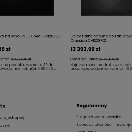
ka na wino SMEG Linea CVI120B3E1
Chłodziarka na wino do zabudo
Classica CVI338RX1
99 zł
13 393,99 zł
larna:
10 299,00 zł
Cena regularna:
15 758,00 zł
 cena produktu w okresie 30 dni
Najniższa cena produktu w okresie 
owadzeniem obniżki:
9 999,00 zł
przed wprowadzeniem obniżki:
15 
Regulaminy
to
Prognozowana wysyłka
arejestruj się
Sposoby płatności i prowizje
oszyk