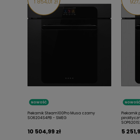
1 854,01 zł
927,
NOWOŚĆ
NOWOŚ
Piekarnik Steam100Pro Musa czarny
Piekarnik
SO6204S4PB - SMEG
pirolityc
SOP6201S
10 504,99 zł
5 251,9