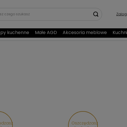
Zalog
py kuchenne
Małe AGD
Akcesoria meblowe
Kuchn
ędzasz
Oszczędzasz