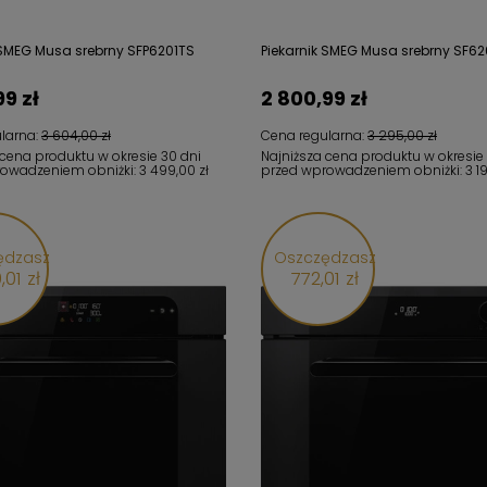
 SMEG Musa srebrny SFP6201TS
Piekarnik SMEG Musa srebrny SF62
99 zł
2 800,99 zł
larna:
3 604,00 zł
Cena regularna:
3 295,00 zł
 cena produktu w okresie 30 dni
Najniższa cena produktu w okresie
rowadzeniem obniżki:
3 499,00 zł
przed wprowadzeniem obniżki:
3 1
ędzasz
Oszczędzasz
,01 zł
772,01 zł