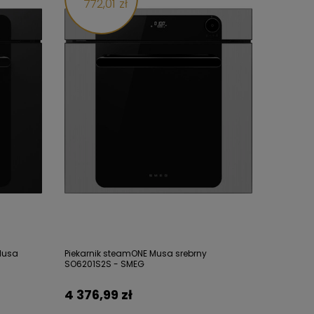
772,01 zł
Musa
Piekarnik steamONE Musa srebrny
SO6201S2S - SMEG
4 376,99 zł