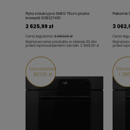
Płyta indukcyjna SMEG 75cm prosta
Piekarnik
krawędź SI2B22741D
2 625,99 zł
3 062,
Cena regularna:
3 089,00 zł
Cena regu
Najniższa cena produktu w okresie 30 dni
Najniższa
przed wprowadzeniem obniżki:
2 999,00 zł
przed wp
Oszczędzasz
Oszcz
927,01 zł
1 390