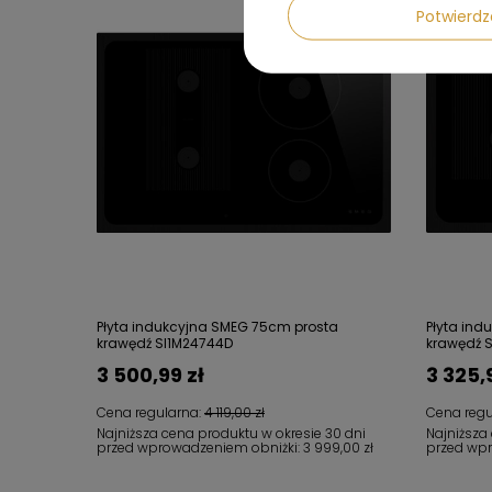
Potwier
Płyta indukcyjna SMEG 75cm prosta
Płyta in
krawędź SI1M24744D
krawędź 
3 500,99 zł
3 325,
Cena regularna:
4 119,00 zł
Cena regu
Najniższa cena produktu w okresie 30 dni
Najniższa
przed wprowadzeniem obniżki:
3 999,00 zł
przed wp