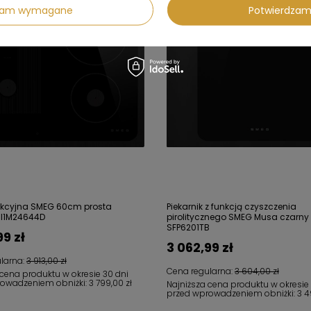
dzam wymagane
Potwierdzam
dukcyjna SMEG 60cm prosta
Piekarnik z funkcją czyszczenia
SI1M24644D
pirolitycznego SMEG Musa czarny
SFP6201TB
99 zł
3 062,99 zł
larna:
3 913,00 zł
Cena regularna:
3 604,00 zł
 cena produktu w okresie 30 dni
rowadzeniem obniżki:
3 799,00 zł
Najniższa cena produktu w okresie
przed wprowadzeniem obniżki:
3 4