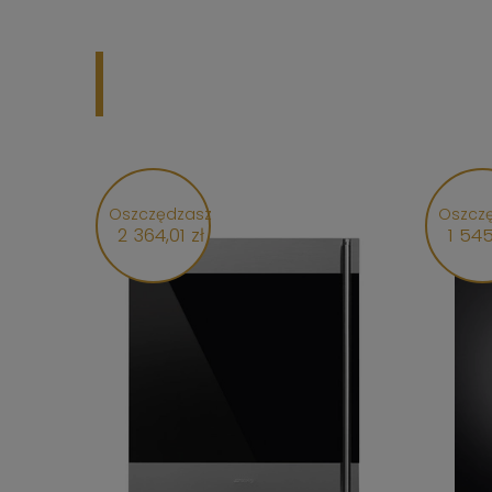
Oszczędzasz
Oszcz
2 364,01 zł
1 545