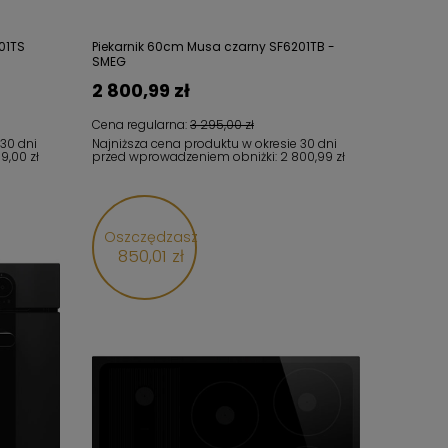
01TS
Piekarnik 60cm Musa czarny SF6201TB -
SMEG
2 800,99 zł
Cena regularna:
3 295,00 zł
 30 dni
Najniższa cena produktu w okresie 30 dni
99,00 zł
przed wprowadzeniem obniżki:
2 800,99 zł
Oszczędzasz
850,01 zł