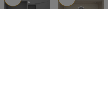
Zlewozmywak granitowy 1.5-
Zlewozmywak granitowy 1-
komorowy z ociekaczem
komorowy ZRC_710A - Deante
ZRC_S513 - Deante
828,99 zł
712,99 zł
Cena regularna:
998,99 zł
Cena regularna:
858,99 zł
Najniższa cena produktu w
Najniższa cena produktu w
okresie 30 dni przed
okresie 30 dni przed
wprowadzeniem obniżki:
wprowadzeniem obniżki:
798,99 zł
686,99 zł
170,00 zł
170,00 zł