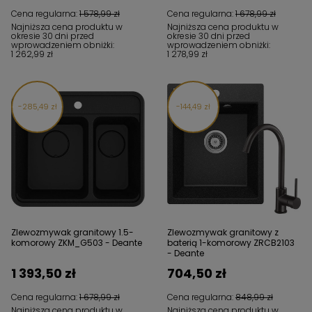
Cena regularna:
1 578,99 zł
Cena regularna:
1 678,99 zł
Najniższa cena produktu w
Najniższa cena produktu w
okresie 30 dni przed
okresie 30 dni przed
wprowadzeniem obniżki:
wprowadzeniem obniżki:
1 262,99 zł
1 278,99 zł
285,49 zł
144,49 zł
Zlewozmywak granitowy 1.5-
Zlewozmywak granitowy z
komorowy ZKM_G503 - Deante
baterią 1-komorowy ZRCB2103
- Deante
1 393,50 zł
704,50 zł
Cena regularna:
1 678,99 zł
Cena regularna:
848,99 zł
Najniższa cena produktu w
Najniższa cena produktu w