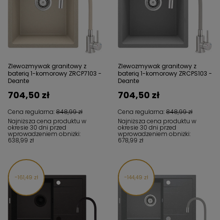
Zlewozmywak granitowy z
Zlewozmywak granitowy z
baterią 1-komorowy ZRCP7103 -
baterią 1-komorowy ZRCPS103 -
Deante
Deante
704,50 zł
704,50 zł
Cena regularna:
848,99 zł
Cena regularna:
848,99 zł
Najniższa cena produktu w
Najniższa cena produktu w
okresie 30 dni przed
okresie 30 dni przed
wprowadzeniem obniżki:
wprowadzeniem obniżki:
638,99 zł
678,99 zł
161,49 zł
144,49 zł