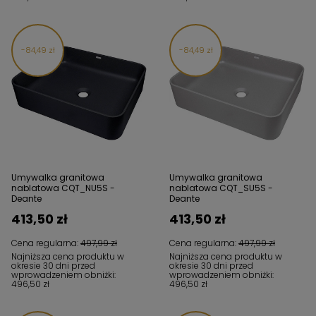
84,49 zł
84,49 zł
Umywalka granitowa
Umywalka granitowa
nablatowa CQT_NU5S -
nablatowa CQT_SU5S -
Deante
Deante
413,50 zł
413,50 zł
Cena regularna:
497,99 zł
Cena regularna:
497,99 zł
Najniższa cena produktu w
Najniższa cena produktu w
okresie 30 dni przed
okresie 30 dni przed
wprowadzeniem obniżki:
wprowadzeniem obniżki:
496,50 zł
496,50 zł