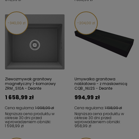
340,00 zł
204,00 zł
Zlewozmywak granitowy
Umywalka granitowa
magnetyczny 1-komorowy
nablatowa - z maskownicą
ZRM_S10A - Deante
CQB_NU2S - Deante
1 658,99 zł
994,99 zł
Cena regularna:
1 998,99 zł
Cena regularna:
1 198,99 zł
Najniższa cena produktu w
Najniższa cena produktu w
okresie 30 dni przed
okresie 30 dni przed
wprowadzeniem obniżki:
wprowadzeniem obniżki:
1 598,99 zł
958,99 zł