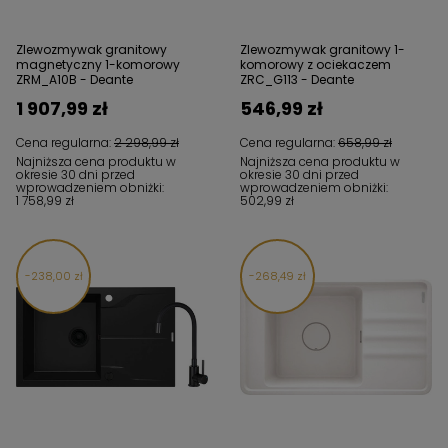
Zlewozmywak granitowy
Zlewozmywak granitowy 1-
magnetyczny 1-komorowy
komorowy z ociekaczem
ZRM_A10B - Deante
ZRC_G113 - Deante
1 907,99 zł
546,99 zł
Cena regularna:
2 298,99 zł
Cena regularna:
658,99 zł
Najniższa cena produktu w
Najniższa cena produktu w
okresie 30 dni przed
okresie 30 dni przed
wprowadzeniem obniżki:
wprowadzeniem obniżki:
1 758,99 zł
502,99 zł
238,00 zł
268,49 zł