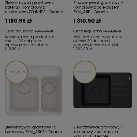
Zlewozmywak granitowy z
Zlewozmywak granitowy 1-
baterią 1-komorowy z
komorowy z ociekaczem
ociekaczem ZQNNN113 - Deante
ZKM_A11B - Deante
1 160,99 zł
1 310,50 zł
Cena regularna:
1 398,99 zł
Cena regularna:
1 578,99 zł
Najniższa cena produktu w
Najniższa cena produktu w
okresie 30 dni przed
okresie 30 dni przed
wprowadzeniem obniżki:
wprowadzeniem obniżki:
1 118,99 zł
1 262,99 zł
285,49 zł
268,49 zł
Zlewozmywak granitowy 1.5-
Zlewozmywak granitowy 1-
komorowy ZKM_A503 - Deante
komorowy z ociekaczem
ZKM_G11B - Deante