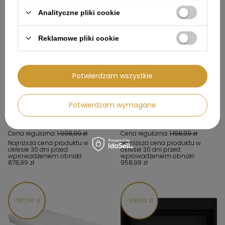
Analityczne pliki cookie
Reklamowe pliki cookie
Potwierdzam wszystkie
Umywalka granitowa
Umywalka granitowa
nablatowa - z maskownicą
nablatowa - z maskownicą
CQB_NU1S - Deante
CQB_AU2S - Deante
Potwierdzam wymagane
911,99 zł
994,99 zł
Cena regularna:
1 098,99 zł
Cena regularna:
1 198,99 zł
Najniższa cena produktu w
Najniższa cena produktu w
okresie 30 dni przed
okresie 30 dni przed
wprowadzeniem obniżki:
wprowadzeniem obniżki:
878,99 zł
958,99 zł
187,00 zł
391,00 zł