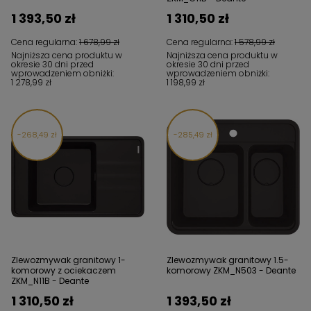
1 393,50 zł
1 310,50 zł
Cena regularna:
1 678,99 zł
Cena regularna:
1 578,99 zł
Najniższa cena produktu w
Najniższa cena produktu w
okresie 30 dni przed
okresie 30 dni przed
wprowadzeniem obniżki:
wprowadzeniem obniżki:
1 278,99 zł
1 198,99 zł
268,49 zł
285,49 zł
Zlewozmywak granitowy 1-
Zlewozmywak granitowy 1.5-
komorowy z ociekaczem
komorowy ZKM_N503 - Deante
ZKM_N11B - Deante
1 310,50 zł
1 393,50 zł