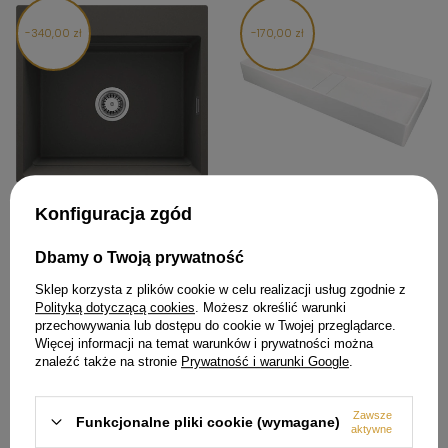
340,00 zł
170,00 zł
Konfiguracja zgód
Zlewozmywak granitowy
Umywalka granitowa
magnetyczny 1-komorowy
nablatowa - z maskownicą
ZRM_T10A - Deante
CQB_AU8S - Deante
Dbamy o Twoją prywatność
1 658,99 zł
828,99 zł
Sklep korzysta z plików cookie w celu realizacji usług zgodnie z
Cena regularna:
1 998,99 zł
Cena regularna:
998,99 zł
Polityką dotyczącą cookies
. Możesz określić warunki
Najniższa cena produktu w
Najniższa cena produktu w
przechowywania lub dostępu do cookie w Twojej przeglądarce.
okresie 30 dni przed
okresie 30 dni przed
Więcej informacji na temat warunków i prywatności można
wprowadzeniem obniżki:
wprowadzeniem obniżki:
znaleźć także na stronie
Prywatność i warunki Google
.
1 598,99 zł
798,99 zł
Zawsze
Funkcjonalne pliki cookie (wymagane)
aktywne
187,00 zł
204,00 zł