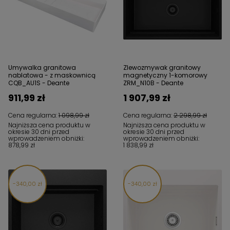
Umywalka granitowa
Zlewozmywak granitowy
nablatowa - z maskownicą
magnetyczny 1-komorowy
CQB_AU1S - Deante
ZRM_N10B - Deante
911,99 zł
1 907,99 zł
Cena regularna:
1 098,99 zł
Cena regularna:
2 298,99 zł
Najniższa cena produktu w
Najniższa cena produktu w
okresie 30 dni przed
okresie 30 dni przed
wprowadzeniem obniżki:
wprowadzeniem obniżki:
878,99 zł
1 838,99 zł
340,00 zł
340,00 zł