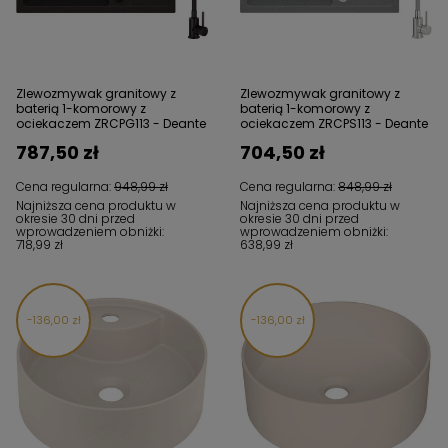
Zlewozmywak granitowy z
Zlewozmywak granitowy z
baterią 1-komorowy z
baterią 1-komorowy z
ociekaczem ZRCPG113 - Deante
ociekaczem ZRCPS113 - Deante
787,50 zł
704,50 zł
Cena regularna:
948,99 zł
Cena regularna:
848,99 zł
Najniższa cena produktu w
Najniższa cena produktu w
okresie 30 dni przed
okresie 30 dni przed
wprowadzeniem obniżki:
wprowadzeniem obniżki:
718,99 zł
638,99 zł
136,00 zł
136,00 zł