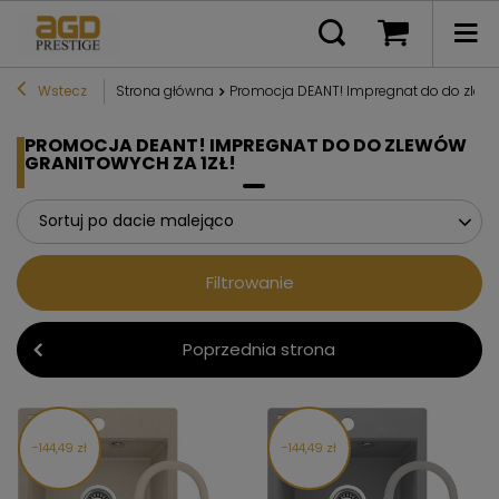
Wstecz
Strona główna
Promocja DEANT! Impregnat do do zlewów
PROMOCJA DEANT! IMPREGNAT DO DO ZLEWÓW
GRANITOWYCH ZA 1ZŁ!
Sortuj po dacie malejąco
Filtrowanie
Poprzednia strona
144,49 zł
144,49 zł