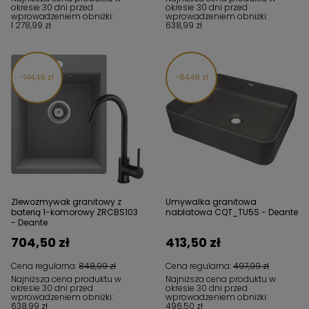
okresie 30 dni przed
okresie 30 dni przed
wprowadzeniem obniżki:
wprowadzeniem obniżki:
1 278,99 zł
638,99 zł
144,49 zł
84,49 zł
Zlewozmywak granitowy z
Umywalka granitowa
baterią 1-komorowy ZRCBS103
nablatowa CQT_TU5S - Deante
- Deante
704,50 zł
413,50 zł
Cena regularna:
848,99 zł
Cena regularna:
497,99 zł
Najniższa cena produktu w
Najniższa cena produktu w
okresie 30 dni przed
okresie 30 dni przed
wprowadzeniem obniżki:
wprowadzeniem obniżki:
638,99 zł
496,50 zł