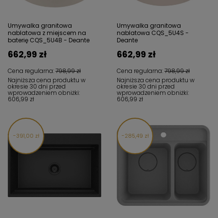
Umywalka granitowa
Umywalka granitowa
nablatowa z miejscem na
nablatowa CQS_5U4S -
baterię CQS_5U4B - Deante
Deante
662,99 zł
662,99 zł
Cena regularna:
798,99 zł
Cena regularna:
798,99 zł
Najniższa cena produktu w
Najniższa cena produktu w
okresie 30 dni przed
okresie 30 dni przed
wprowadzeniem obniżki:
wprowadzeniem obniżki:
606,99 zł
606,99 zł
391,00 zł
285,49 zł