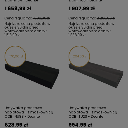
ZRM_N10A - Deante
ZRM_T10B - Deante
1 658,99 zł
1 907,99 zł
Cena regularna:
1 998,99 zł
Cena regularna:
2 298,99 zł
Najniższa cena produktu w
Najniższa cena produktu w
okresie 30 dni przed
okresie 30 dni przed
wprowadzeniem obniżki:
wprowadzeniem obniżki:
1 518,99 zł
1 838,99 zł
170,00 zł
204,00 zł
Umywalka granitowa
Umywalka granitowa
nablatowa - z maskownicą
nablatowa - z maskownicą
CQB_NU8S - Deante
CQB_TU2S - Deante
828,99 zł
994,99 zł