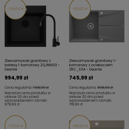
204,00 zł
153,00 zł
Zlewozmywak granitowy z
Zlewozmywak granitowy 1-
baterią 1-komorowy ZQJNN103 -
komorowy z ociekaczem
Deante
ZRC_S11A - Deante
994,99 zł
745,99 zł
Cena regularna:
1 198,99 zł
Cena regularna:
898,99 zł
Najniższa cena produktu w
Najniższa cena produktu w
okresie 30 dni przed
okresie 30 dni przed
wprowadzeniem obniżki:
wprowadzeniem obniżki:
878,99 zł
718,99 zł
170,00 zł
146,00 zł