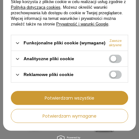
Sklep korzysta z plików cookie w celu realizacji usług zgodnie z
Cena regularna:
2 162,00 zł
Polityką dotyczącą cookies
. Możesz określić warunki
przechowywania lub dostępu do cookie w Twojej przeglądarce.
Najniższa cena produktu w
okresie 30 dni przed
Więcej informacji na temat warunków i prywatności można
wprowadzeniem obniżki:
znaleźć także na stronie
Prywatność i warunki Google
.
1 678,99 zł
Zawsze
Funkcjonalne pliki cookie (wymagane)
aktywne
POLECAMY
Analityczne pliki cookie
Reklamowe pliki cookie
100,01 zł
154,01 zł
Potwierdzam wszystkie
Potwierdzam wymagane