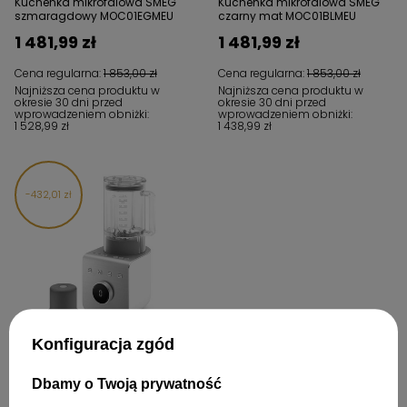
Kuchenka mikrofalowa SMEG
Kuchenka mikrofalowa SMEG
szmaragdowy MOC01EGMEU
czarny mat MOC01BLMEU
1 481,99 zł
1 481,99 zł
Cena regularna:
1 853,00 zł
Cena regularna:
1 853,00 zł
Najniższa cena produktu w
Najniższa cena produktu w
okresie 30 dni przed
okresie 30 dni przed
wprowadzeniem obniżki:
wprowadzeniem obniżki:
1 528,99 zł
1 438,99 zł
432,01 zł
W PROMOCJI
Konfiguracja zgód
Blender wysokoobr.+pompka,
biały mat BLC02WHMEU - SMEG
Dbamy o Twoją prywatność
1 729,99 zł