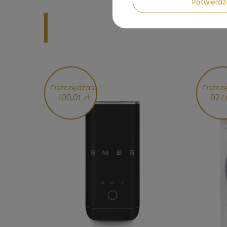
Potwier
Oszczędzasz
Oszcz
100,01 zł
927,