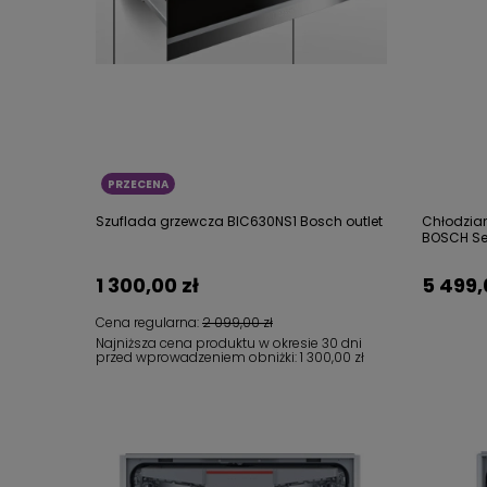
PRZECENA
Szuflada grzewcza BIC630NS1 Bosch outlet
Chłodzia
BOSCH Ser
1 300,00 zł
5 499,
Cena regularna:
2 099,00 zł
Najniższa cena produktu w okresie 30 dni
przed wprowadzeniem obniżki:
1 300,00 zł