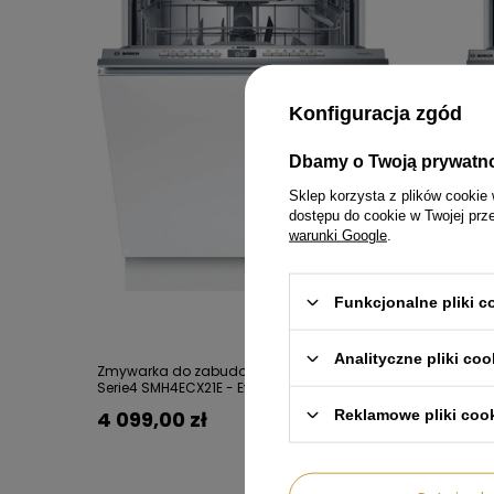
Konfiguracja zgód
Dbamy o Twoją prywatn
Sklep korzysta z plików cookie 
dostępu do cookie w Twojej prz
warunki Google
.
Funkcjonalne pliki 
Analityczne pliki coo
Zmywarka do zabudowy 60cm BOSCH
Zmywark
Serie4 SMH4ECX21E - EfficientDry Silence Plus
Serie4 SP
Plus
Reklamowe pliki coo
4 099,00 zł
2 499,