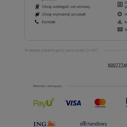
L
Chcę odstąpić od umowy
p
Chcę wymienić produkt
H
Kontakt
M
N
W sklepie prezentujemy ceny brutto (z VAT).
6007774