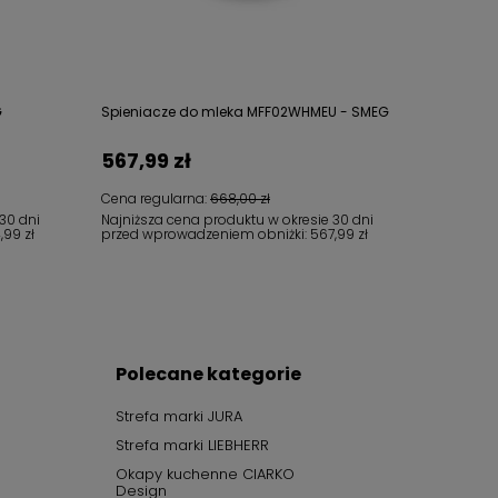
G
Spieniacze do mleka MFF02WHMEU - SMEG
567,99 zł
Cena regularna:
668,00 zł
30 dni
Najniższa cena produktu w okresie 30 dni
,99 zł
przed wprowadzeniem obniżki:
567,99 zł
Polecane kategorie
Strefa marki JURA
Strefa marki LIEBHERR
Okapy kuchenne CIARKO
Design