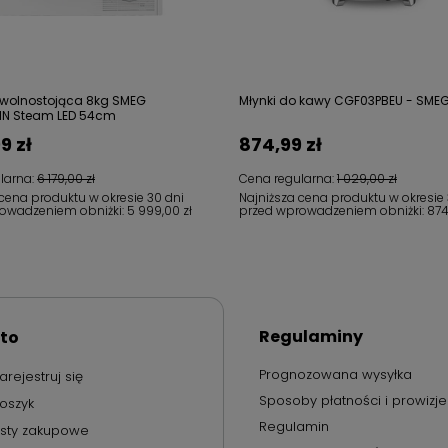
 wolnostojąca 8kg SMEG
Młynki do kawy CGF03PBEU - SME
IN Steam LED 54cm
9 zł
874,99 zł
larna:
6 179,00 zł
Cena regularna:
1 029,00 zł
 cena produktu w okresie 30 dni
Najniższa cena produktu w okresie 
owadzeniem obniżki:
5 999,00 zł
przed wprowadzeniem obniżki:
874
Regulaminy
to
Prognozowana wysyłka
arejestruj się
Sposoby płatności i prowizje
oszyk
Regulamin
isty zakupowe