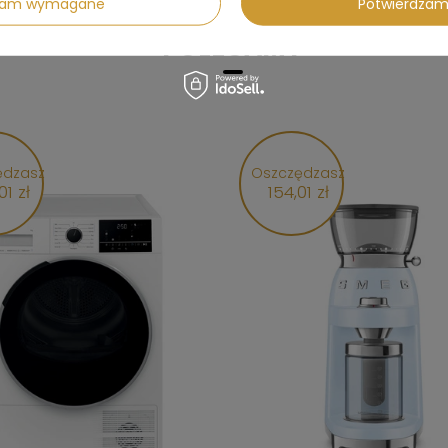
dzam wymagane
Potwierdzam
POLECAMY
ędzasz
Oszczędzasz
01 zł
154,01 zł