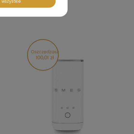
 wszystkie
Oszczędzasz
100,01 zł