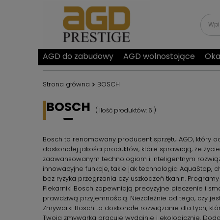
AGD do zabudowy
AGD wolnostojące
Oka
Strona główna
BOSCH
BOSCH
( ilość produktów:
6
)
Bosch to renomowany producent sprzętu AGD, który od l
doskonałej jakości produktów, które sprawiają, że życie
zaawansowanym technologiom i inteligentnym rozwiąza
innowacyjne funkcje, takie jak technologia AquaStop, 
bez ryzyka przegrzania czy uszkodzeń tkanin. Progra
Piekarniki Bosch zapewniają precyzyjne pieczenie i sm
prawdziwą przyjemnością. Niezależnie od tego, czy j
Zmywarki Bosch to doskonałe rozwiązanie dla tych, kt
Twoja zmywarka pracuje wydajnie i ekologicznie. Dod