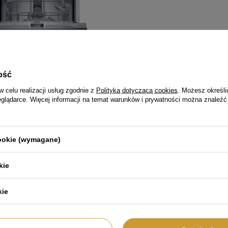
ość
w celu realizacji usług zgodnie z
Polityką dotyczącą cookies
. Możesz określi
eglądarce. Więcej informacji na temat warunków i prywatności można znaleźć
cookie (wymagane)
kie
a do zabudowy 45cm BOSCH
H4HKX10E - Home Connect Silence
kie
00 zł