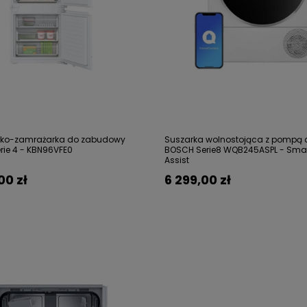
rko-zamrażarka do zabudowy
Suszarka wolnostojąca z pompą c
ie 4 - KBN96VFE0
BOSCH Serie8 WQB245ASPL - Smart
Assist
00 zł
6 299,00 zł