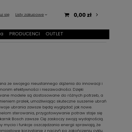
0,00 zł
uj się
Listy zakupowe
ia
PRODUCENCI
OUTLET
znana ze swojego nieustannego dążenia do innowacji i
synonim efektywności i niezawodności. Dzięki
rowane modele są dostosowane do różnych potrzeb, a
łnieniem pralek, umożliwiając skuteczne suszenie ubrań
 Twoje ubrania zawsze będą wyglądać jak nowe.
panelom sterowania, przygotowywanie potraw staje się
arnik Bosch zawsze Cię zaskoczy swoją wydajnością.
mycia i funkcje oszczędzania energii sprawiają, że
miastowe korzystanie z naczyń po zakończeniu cyklu.