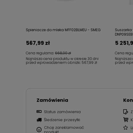
Spieniacze do mleka MFF02BLMEU - SMEG
Suszarka
DNP09SEB
567,99 zł
5 251,9
Cena regularna:
668,00 zł
Cena regu
Najniższa cena produktu w okresie 30 dni
Najniższa
przed wprowadzeniem obniżki:
567,99 zł
przed wpr
Zamówienia
Kon
Status zamówienia
Z
Śledzenie przesyłki
K
Chcę zareklamować
L
produkt