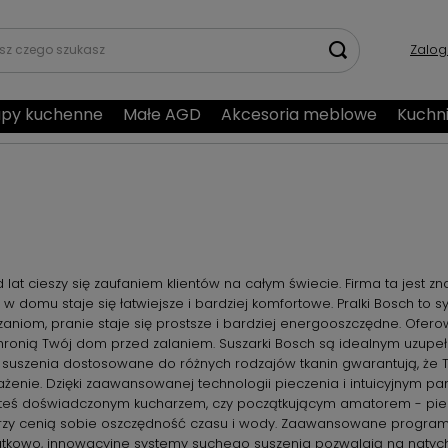
Zalog
py kuchenne
Małe AGD
Akcesoria meblowe
Kuchn
at cieszy się zaufaniem klientów na całym świecie. Firma ta jest 
 w domu staje się łatwiejsze i bardziej komfortowe. Pralki Bosch to 
niom, pranie staje się prostsze i bardziej energooszczędne. Ofe
chronią Twój dom przed zalaniem. Suszarki Bosch są idealnym uzupe
my suszenia dostosowane do różnych rodzajów tkanin gwarantują, że
ażenie. Dzięki zaawansowanej technologii pieczenia i intuicyjnym 
esteś doświadczonym kucharzem, czy początkującym amatorem - piek
órzy cenią sobie oszczędność czasu i wody. Zaawansowane programy 
atkowo, innowacyjne systemy suchego suszenia pozwalają na natych