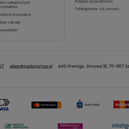
Polityka prywatności
ista zakupionych
roduktów
Odstąpienie od umowy
istoria transakcji
oje rabaty
ewsletter
57
sklep@agdprestige.pl
AGD Prestige
,
Zimowa 18
,
70-807
Sz