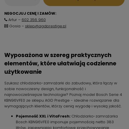
NEGOCJUJ CENĘ I ZAMÓW:
Artur –
602 356 960
Gosia –
sklep@agdprestige.pl
Wyposażona w szereg praktycznych
elementów,
które ułatwiają codzienne
użytkowanie
Szukasz chłodziarko-zamrażarki do zabudowy,
która łączy w
sobie nowoczesny design,
funkcjonalność i
najnowocześniejsze technologie?
Poznaj model Bosch Serie 4
KBN96VFE0 ze sklepu AGD Prestige - idealne rozwiązanie dla
wymagających klientów,
którzy cenią wygodę i wysoką jakość.
Pojemność XXL i VitaFresh:
Chłodziarko-zamrażarka
Bosch KBN96VFE0 imponuje pojemnością netto 383
litrów,
zapewniając komfortowe przechowywanie