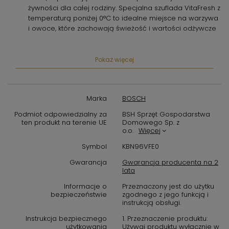
żywności dla całej rodziny.
Specjalna szuflada VitaFresh z
temperaturą poniżej 0°C to idealne miejsce na warzywa
i owoce,
które zachowają świeżość i wartości odżywcze
na dłużej.
NoFrost - koniec z ręcznym
Pokaż więcej
rozmrażaniem:
Technologia NoFrost w zamrażarce to
koniec uciążliwego rozmrażania!
Dzięki równomiernej
cyrkulacji suchego powietrza lód nie gromadzi się ani na
ściankach,
ani na szufladach,
oszczędzając Twój czas i
Marka
BOSCH
energię.
Podmiot odpowiedzialny za
BSH Sprzęt Gospodarstwa
ten produkt na terenie UE
Domowego Sp. z
Chłodzenie MultiAirFlow:
System MultiAirFlow zapewnia
o.o.
Więcej
optymalną cyrkulację chłodnego powietrza w całej
chłodziarce,
gwarantując równomierną temperaturę i
Symbol
KBN96VFE0
świeżość przechowywanych produktów.
Gwarancja
Gwarancja producenta na 2
lata
Intuicyjne sterowanie elektroniczne:
Wygodne
sterowanie elektroniczne z wyświetlaczem LED ułatwia
Informacje o
Przeznaczony jest do użytku
ustawianie temperatury i korzystanie z funkcji
bezpieczeństwie
zgodnego z jego funkcją i
instrukcją obsługi.
chłodziarko-zamrażarki.
Instrukcja bezpiecznego
1. Przeznaczenie produktu:
Funkcja SuperCool i SuperFrost:
Funkcje SuperCool i
użytkowania
Używaj produktu wyłącznie w