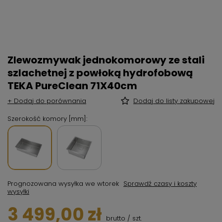
Zlewozmywak jednokomorowy ze stali
szlachetnej z powłoką hydrofobową
TEKA PureClean 71X40cm
+ Dodaj do porównania
Dodaj do listy zakupowej
Szerokość komory [mm]
Prognozowana wysyłka
we wtorek
Sprawdź czasy i koszty
wysyłki
3 499,00 zł
brutto
/
szt.