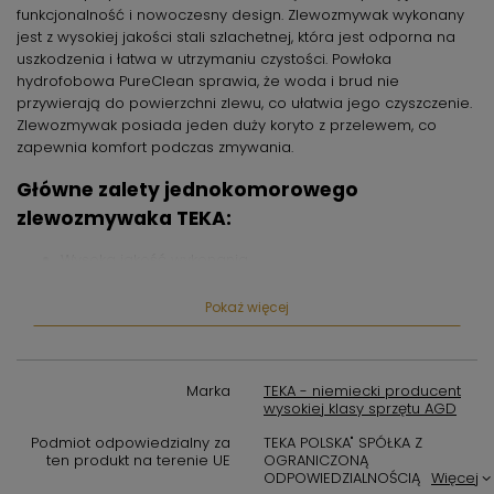
funkcjonalność i nowoczesny design. Zlewozmywak wykonany
jest z wysokiej jakości stali szlachetnej, która jest odporna na
uszkodzenia i łatwa w utrzymaniu czystości. Powłoka
hydrofobowa PureClean sprawia, że woda i brud nie
przywierają do powierzchni zlewu, co ułatwia jego czyszczenie.
Zlewozmywak posiada jeden duży koryto z przelewem, co
zapewnia komfort podczas zmywania.
Główne zalety jednokomorowego
zlewozmywaka TEKA:
Wysoka jakość wykonania
Odporność na uszkodzenia
Pokaż więcej
Łatwość utrzymania czystości
Powłoka hydrofobowa PureClean
Marka
TEKA - niemiecki producent
wysokiej klasy sprzętu AGD
Jeden duży koryto z przelewem
Podmiot odpowiedzialny za
TEKA POLSKA" SPÓŁKA Z
Nowoczesny design
ten produkt na terenie UE
OGRANICZONĄ
ODPOWIEDZIALNOŚCIĄ
Więcej
Zlewozmywaki TEKA z serii PureClean wyposażone są w system