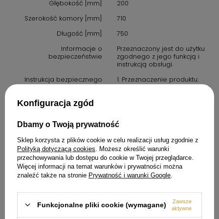
Głębokość [mm]
200
Szerokość komory [mm]
710
Długość [mm]
750
Informacje o
Przeznaczony jest do użytku
bezpieczeństwie
zgodnego z jego funkcją i
instrukcją obsługi.
Instrukcja bezpiecznego
1. Przeznaczenie produktu:
użytkowania
Używaj produktu wyłącznie w
sposób opisany w instrukcji
obsługi oraz w warunkach
Konfiguracja zgód
zalecanych przez
producenta.
Dbamy o Twoją prywatność
2. Środki ostrożności: zawsze
przestrzegaj zasad
Sklep korzysta z plików cookie w celu realizacji usług zgodnie z
bezpieczeństwa określonych
Polityką dotyczącą cookies
. Możesz określić warunki
w instrukcji obsługi. Produkt
przechowywania lub dostępu do cookie w Twojej przeglądarce.
nie jest zabawką. Należy
Więcej informacji na temat warunków i prywatności można
przechowywać go poza
znaleźć także na stronie
Prywatność i warunki Google
.
zasięgiem dzieci, chyba że
instrukcja stanowi inaczej.
3. W przypadku produktów
Zawsze
Funkcjonalne pliki cookie (wymagane)
elektrycznych: upewnij się, że
aktywne
urządzenie jest podłączone