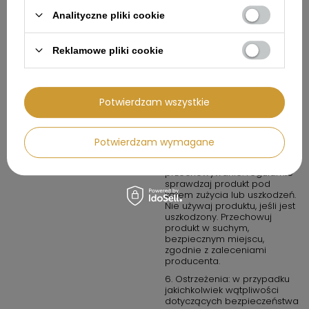
do prawidłowego źródła
zasilania. Nie używaj
Analityczne pliki cookie
urządzenia w wilgotnych
warunkach, chyba że jest to
produkt oznaczony jako
Reklamowe pliki cookie
wodoodporny.
4. W przypadku produktów
chemicznych lub
potencjalnie
Potwierdzam wszystkie
niebezpiecznych: przechowuj
w miejscach dobrze
wentylowanych i z dala od
Potwierdzam wymagane
źródeł ognia.
5. Konserwacja i
przechowywanie: regularnie
sprawdzaj produkt pod
kątem zużycia lub uszkodzeń.
Nie używaj produktu, jeśli jest
uszkodzony. Przechowuj
produkt w suchym,
bezpiecznym miejscu,
zgodnie z zaleceniami
producenta.
6. Ostrzeżenia: w przypadku
jakichkolwiek wątpliwości
dotyczących bezpieczeństwa