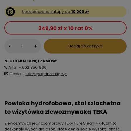
Ubezpieczone zakupy do
10 000 zł
349,90 zł x 10 rat 0%
-
Dodaj do koszyka
+
NEGOCJUJ CENĘ I ZAMÓW:
Artur –
602 356 960
Gosia –
sklep@agdprestige.pl
Powłoka hydrofobowa, stal szlachetna
to wizytówka zlewozmywaka TEKA
Zlewozmywak jednokomorowy TEKA PureClean 71X40cm to
doskonały wybór dla osób, które cenią sobie wysoką jakość,