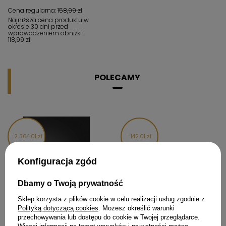
Cena regularna:
158,99 zł
Najniższa cena produktu w
okresie 30 dni przed
wprowadzeniem obniżki:
118,99 zł
POLECAMY
2 364,01 zł
142,01 zł
Konfiguracja zgód
Dbamy o Twoją prywatność
Sklep korzysta z plików cookie w celu realizacji usług zgodnie z
Polityką dotyczącą cookies
. Możesz określić warunki
przechowywania lub dostępu do cookie w Twojej przeglądarce.