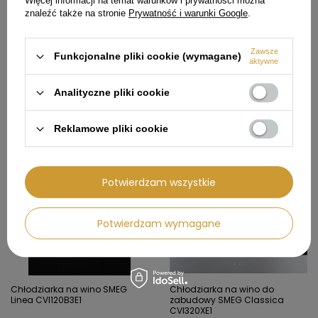
Więcej informacji na temat warunków i prywatności można
Chłodziarka na wino do
Tostery na 2 kromki TSF01MLMEU
zabudowy SMEG Classica
- SMEG
znaleźć także na stronie
Prywatność i warunki Google
.
CVI338RX1
13 393,99 zł
804,99 zł
Zawsze
Funkcjonalne pliki cookie (wymagane)
aktywne
Cena regularna:
15 758,00 zł
Cena regularna:
947,00 zł
Najniższa cena produktu w
Najniższa cena produktu w
okresie 30 dni przed
okresie 30 dni przed
Analityczne pliki cookie
wprowadzeniem obniżki:
wprowadzeniem obniżki:
15 299,00 zł
804,99 zł
Reklamowe pliki cookie
1 545,01 zł
1 545,01 zł
Potwierdzam wszystkie
Potwierdzam wymagane
Chłodziarka na wino SMEG
Chłodziarka na wino do
Linea CVI120B3E1
zabudowy SMEG Classica
CVI320XE1