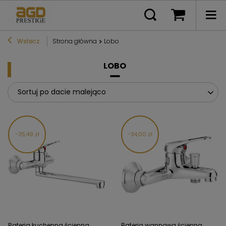
Wstecz
Strona główna
Lobo
LOBO
Sortuj po dacie malejąco
35,49 zł
34,00 zł
Bateria kuchenna ścienna
Bateria wannowa ścienna