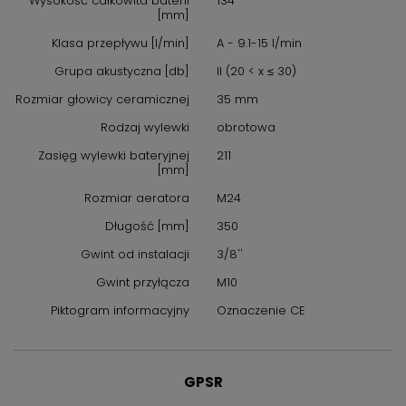
Wysokość całkowita baterii
134
[mm]
Klasa przepływu [l/min]
A - 9.1-15 l/min
Grupa akustyczna [db]
II (20 < x ≤ 30)
Rozmiar głowicy ceramicznej
35 mm
Rodzaj wylewki
obrotowa
Zasięg wylewki bateryjnej
211
[mm]
Rozmiar aeratora
M24
Długość [mm]
350
Gwint od instalacji
3/8''
Gwint przyłącza
M10
Piktogram informacyjny
Oznaczenie CE
GPSR