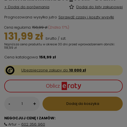
+ Dodaj do porównania
Dodaj do listy zakupowej
Prognozowana wysyłka
jutro
Sprawdź czasy i koszty wysyłki
158,99 zł
(Zniżka
17
%)
Cena regularna:
131,99 zł
brutto
/
szt.
Najniższa cena produktu w okresie 30 dni przed wprowadzeniem obniżki:
118,99 zł
Cena katalogowa:
158,99 zł
Ubezpieczone zakupy do
10 000 zł
-
Dodaj do koszyka
+
NEGOCJUJ CENĘ I ZAMÓW:
Artur –
602 356 960