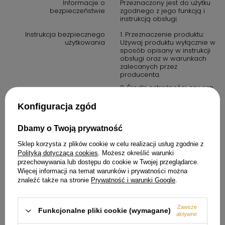
Informacje o
Przeznaczony jest do użytku
bezpieczeństwie
zgodnego z jego funkcją i
instrukcją obsługi.
Instrukcja bezpiecznego
1. Przeznaczenie produktu:
użytkowania
Używaj produktu wyłącznie w
sposób opisany w instrukcji
obsługi oraz w warunkach
zalecanych przez
producenta.
2. Środki ostrożności: zawsze
przestrzegaj zasad
bezpieczeństwa określonych
Konfiguracja zgód
w instrukcji obsługi. Produkt
nie jest zabawką. Należy
przechowywać go poza
Dbamy o Twoją prywatność
zasięgiem dzieci, chyba że
instrukcja stanowi inaczej.
Sklep korzysta z plików cookie w celu realizacji usług zgodnie z
Polityką dotyczącą cookies
. Możesz określić warunki
3. W przypadku produktów
przechowywania lub dostępu do cookie w Twojej przeglądarce.
elektrycznych: upewnij się, że
Więcej informacji na temat warunków i prywatności można
urządzenie jest podłączone
do prawidłowego źródła
znaleźć także na stronie
Prywatność i warunki Google
.
zasilania. Nie używaj
urządzenia w wilgotnych
warunkach, chyba że jest to
Zawsze
Funkcjonalne pliki cookie (wymagane)
produkt oznaczony jako
aktywne
wodoodporny.