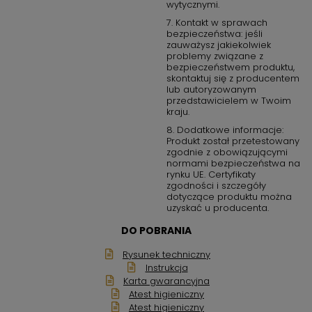
wytycznymi.
7. Kontakt w sprawach
bezpieczeństwa: jeśli
zauważysz jakiekolwiek
problemy związane z
bezpieczeństwem produktu,
skontaktuj się z producentem
lub autoryzowanym
przedstawicielem w Twoim
kraju.
8. Dodatkowe informacje:
Produkt został przetestowany
zgodnie z obowiązującymi
normami bezpieczeństwa na
rynku UE. Certyfikaty
zgodności i szczegóły
dotyczące produktu można
uzyskać u producenta.
DO POBRANIA
Rysunek techniczny
Instrukcja
Karta gwarancyjna
Atest higieniczny
Atest higieniczny