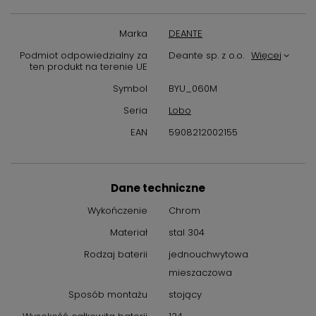
Marka
DEANTE
Podmiot odpowiedzialny za
Deante sp. z o.o.
Więcej
ten produkt na terenie UE
Symbol
BYU_060M
Seria
Lobo
EAN
5908212002155
Dane techniczne
Wykończenie
Chrom
Materiał
stal 304
Rodzaj baterii
jednouchwytowa
mieszaczowa
Sposób montażu
stojący