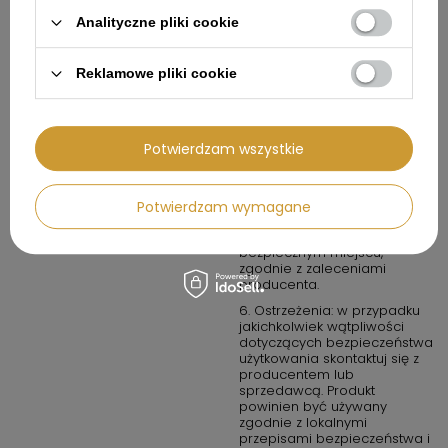
4. W przypadku produktów
Analityczne pliki cookie
chemicznych lub
potencjalnie
niebezpiecznych: przechowuj
Reklamowe pliki cookie
w miejscach dobrze
wentylowanych i z dala od
źródeł ognia.
5. Konserwacja i
Potwierdzam wszystkie
przechowywanie: regularnie
sprawdzaj produkt pod
kątem zużycia lub uszkodzeń.
Nie używaj produktu, jeśli jest
Potwierdzam wymagane
uszkodzony. Przechowuj
produkt w suchym,
bezpiecznym miejscu,
zgodnie z zaleceniami
producenta.
6. Ostrzeżenia: w przypadku
jakichkolwiek wątpliwości
dotyczących bezpieczeństwa
użytkowania skontaktuj się z
producentem lub
sprzedawcą. Produkt
powinien być używany
zgodnie z lokalnymi
przepisami bezpieczeństwa i