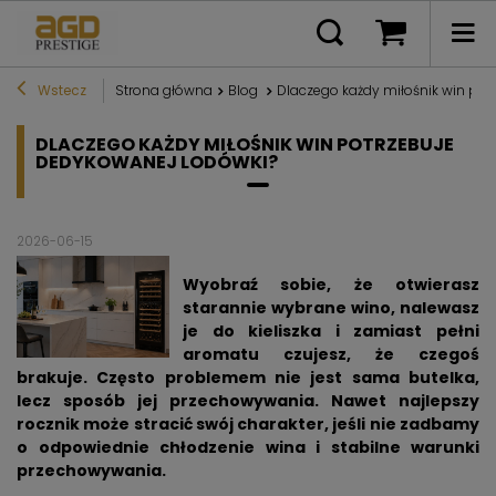
Wstecz
Strona główna
Blog
Dlaczego każdy miłośnik win pot
DLACZEGO KAŻDY MIŁOŚNIK WIN POTRZEBUJE
DEDYKOWANEJ LODÓWKI?
2026-06-15
Wyobraź sobie, że otwierasz
starannie wybrane wino, nalewasz
je do kieliszka i zamiast pełni
aromatu czujesz, że czegoś
brakuje. Często problemem nie jest sama butelka,
lecz sposób jej przechowywania. Nawet najlepszy
rocznik może stracić swój charakter, jeśli nie zadbamy
o odpowiednie chłodzenie wina i stabilne warunki
przechowywania.