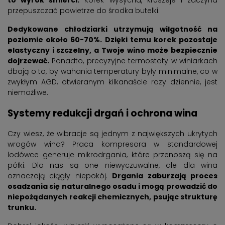
przepuszczać powietrze do środka butelki.
Dedykowane chłodziarki utrzymują wilgotność na
poziomie około 60-70%. Dzięki temu korek pozostaje
elastyczny i szczelny, a Twoje wino może bezpiecznie
dojrzewać.
Ponadto, precyzyjne termostaty w winiarkach
dbają o to, by wahania temperatury były minimalne, co w
zwykłym AGD, otwieranym kilkanaście razy dziennie, jest
niemożliwe.
Systemy redukcji drgań i ochrona wina
Czy wiesz, że wibracje są jednym z największych ukrytych
wrogów wina? Praca kompresora w standardowej
lodówce generuje mikrodrgania, które przenoszą się na
półki. Dla nas są one niewyczuwalne, ale dla wina
oznaczają ciągły niepokój.
Drgania zaburzają proces
osadzania się naturalnego osadu i mogą prowadzić do
niepożądanych reakcji chemicznych, psując strukturę
trunku.