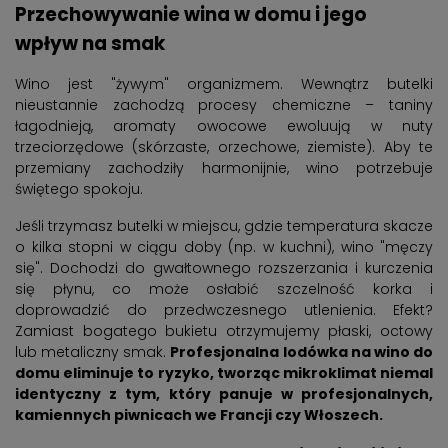
Przechowywanie wina w domu i jego
wpływ na smak
Wino jest "żywym" organizmem. Wewnątrz butelki
nieustannie zachodzą procesy chemiczne – taniny
łagodnieją, aromaty owocowe ewoluują w nuty
trzeciorzędowe (skórzaste, orzechowe, ziemiste). Aby te
przemiany zachodziły harmonijnie, wino potrzebuje
świętego spokoju.
Jeśli trzymasz butelki w miejscu, gdzie temperatura skacze
o kilka stopni w ciągu doby (np. w kuchni), wino "męczy
się". Dochodzi do gwałtownego rozszerzania i kurczenia
się płynu, co może osłabić szczelność korka i
doprowadzić do przedwczesnego utlenienia. Efekt?
Zamiast bogatego bukietu otrzymujemy płaski, octowy
lub metaliczny smak.
Profesjonalna lodówka na wino do
domu eliminuje to ryzyko, tworząc mikroklimat niemal
identyczny z tym, który panuje w profesjonalnych,
kamiennych piwnicach we Francji czy Włoszech.