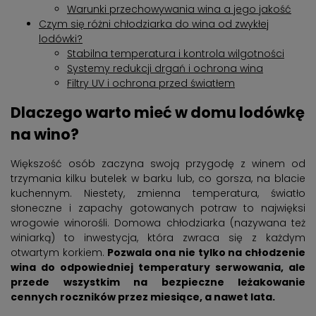
Warunki przechowywania wina a jego jakość
Czym się różni chłodziarka do wina od zwykłej
lodówki?
Stabilna temperatura i kontrola wilgotności
Systemy redukcji drgań i ochrona wina
Filtry UV i ochrona przed światłem
Dlaczego warto mieć w domu lodówkę
na wino?
Większość osób zaczyna swoją przygodę z winem od
trzymania kilku butelek w barku lub, co gorsza, na blacie
kuchennym. Niestety, zmienna temperatura, światło
słoneczne i zapachy gotowanych potraw to najwięksi
wrogowie winorośli. Domowa chłodziarka (nazywana też
winiarką) to inwestycja, która zwraca się z każdym
otwartym korkiem.
Pozwala ona nie tylko na chłodzenie
wina do odpowiedniej temperatury serwowania, ale
przede wszystkim na bezpieczne leżakowanie
cennych roczników przez miesiące, a nawet lata.