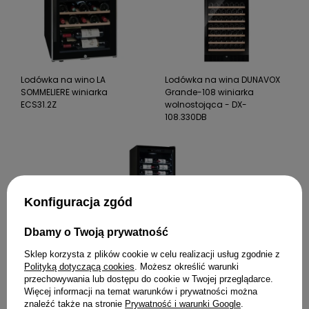
Lodówka na wino LA
Lodówka na wina DUNAVOX
SOMMELIERE winiarka
Grande-108 winiarka
ECS31.2Z
wolnostojąca - DX-
108.330DB
Konfiguracja zgód
Dbamy o Twoją prywatność
Sklep korzysta z plików cookie w celu realizacji usług zgodnie z
Polityką dotyczącą cookies
. Możesz określić warunki
przechowywania lub dostępu do cookie w Twojej przeglądarce.
Lodówka na wino LA
Więcej informacji na temat warunków i prywatności można
SOMMELIERE winiarka
znaleźć także na stronie
Prywatność i warunki Google
.
PRO160N