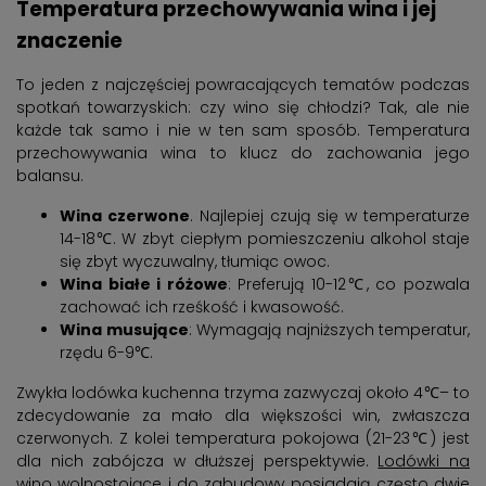
Temperatura przechowywania wina i jej
znaczenie
To jeden z najczęściej powracających tematów podczas
spotkań towarzyskich: czy wino się chłodzi? Tak, ale nie
każde tak samo i nie w ten sam sposób. Temperatura
przechowywania wina to klucz do zachowania jego
balansu.
Wina czerwone
. Najlepiej czują się w temperaturze
14-18℃. W zbyt ciepłym pomieszczeniu alkohol staje
się zbyt wyczuwalny, tłumiąc owoc.
Wina białe i różowe
: Preferują 10-12℃, co pozwala
zachować ich rześkość i kwasowość.
Wina musujące
: Wymagają najniższych temperatur,
rzędu 6-9℃.
Zwykła lodówka kuchenna trzyma zazwyczaj około 4℃– to
zdecydowanie za mało dla większości win, zwłaszcza
czerwonych. Z kolei temperatura pokojowa (21-23℃) jest
dla nich zabójcza w dłuższej perspektywie.
Lodówki na
wino wolnostojące
i do zabudowy posiadają często dwie