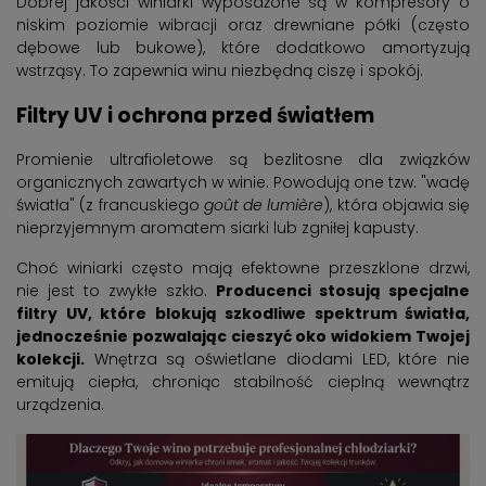
Dobrej jakości winiarki wyposażone są w kompresory o
niskim poziomie wibracji oraz drewniane półki (często
dębowe lub bukowe), które dodatkowo amortyzują
wstrząsy. To zapewnia winu niezbędną ciszę i spokój.
Filtry UV i ochrona przed światłem
Promienie ultrafioletowe są bezlitosne dla związków
organicznych zawartych w winie. Powodują one tzw. "wadę
światła" (z francuskiego
goût de lumière
), która objawia się
nieprzyjemnym aromatem siarki lub zgniłej kapusty.
Choć winiarki często mają efektowne przeszklone drzwi,
nie jest to zwykłe szkło.
Producenci stosują specjalne
filtry UV, które blokują szkodliwe spektrum światła,
jednocześnie pozwalając cieszyć oko widokiem Twojej
kolekcji.
Wnętrza są oświetlane diodami LED, które nie
emitują ciepła, chroniąc stabilność cieplną wewnątrz
urządzenia.