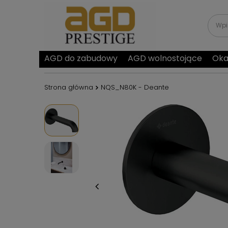
AGD do zabudowy
AGD wolnostojące
Oka
Strona główna
NQS_N80K - Deante