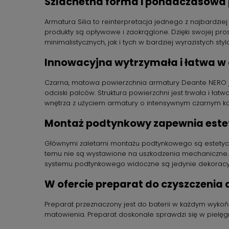
Szlachetna forma i ponadczasowa 
Armatura Silia to reinterpretacja jednego z najbardziej 
produkty są opływowe i zaokrąglone. Dzięki swojej pros
minimalistycznych, jak i tych w bardziej wyrazistych styl
Innowacyjna wytrzymała i łatwa w
Czarna, matowa powierzchnia armatury Deante NERO je
odciski palców. Struktura powierzchni jest trwała i ła
wnętrza z użyciem armatury o intensywnym czarnym kolor
Montaż podtynkowy zapewnia estet
Głównymi zaletami montażu podtynkowego są estetyczny 
temu nie są wystawione na uszkodzenia mechaniczne. R
systemu podtynkowego widoczne są jedynie dekoracyjne
W ofercie preparat do czyszczenia
Preparat przeznaczony jest do baterii w każdym wykoń
matowienia. Preparat doskonale sprawdzi się w pielęgn