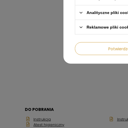
Analityczne pliki coo
Reklamowe pliki coo
Potwier
DO POBRANIA
Instrukcja
Instru
Atest higieniczny