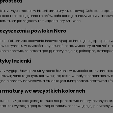
prostota
klasycznych modeli w historii armatury łazienkowej. Cała seria oparta 
tocie i szerokiej gamie kolorów, cała seria jest niezwykle wyrafino
ach, takich jak Łagodny Loft, Japandi czy Art. Deco.
 czyszczeniu powłoka Nero
st efektem zastosowania innowacyjnej technologii. Jej specjalne w
twa w utrzymaniu w czystości. Aby usunąć osad, wystarczy przetrzeć b
ze sprawia, że otaczające ją barwy stają się jaśniejsze, pełniejsze 
ykę łazienki
wygląd, łatwiejsze utrzymanie łazienki w czystości oraz zamaskowan
ozwiązania tego typu sprawdzą się także w małych łazienkach, w któ
 elementy natynkowe, a łazienka jest funkcjonalna, efektowna i świ
 armatury we wszystkich kolorach
czeniu. Dzięki specjalnej formule nie pozostawia na czyszczonych 
acji tak wymagającej czarnej armatury, zachowując jej pierwotny w