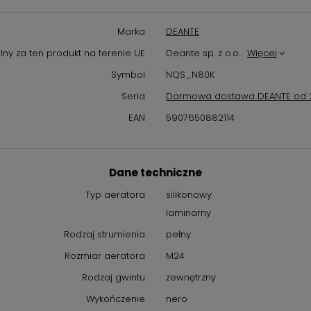
Marka
DEANTE
ny za ten produkt na terenie UE
Deante sp. z o.o.
Więcej
Symbol
NQS_N80K
Seria
Darmowa dostawa DEANTE od 2
EAN
5907650882114
Dane techniczne
Typ aeratora
silikonowy
laminarny
Rodzaj strumienia
pełny
Rozmiar aeratora
M24
Rodzaj gwintu
zewnętrzny
Wykończenie
nero