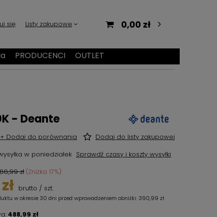
0,00 zł
uj się
Listy zakupowe
ia
PRODUCENCI
OUTLET
K - Deante
+ Dodaj do porównania
Dodaj do listy zakupowej
wysyłka
w poniedziałek
Sprawdź czasy i koszty wysyłki
88,99 zł
(Zniżka
17
%)
zł
brutto
/
szt.
duktu w okresie 30 dni przed wprowadzeniem obniżki:
390,99 zł
a:
488,99 zł