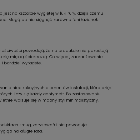
jest na kształcie wygiętej w łuki rury, dzięki czemu
wana. Mogą po nie sięgnąć zarówno fani łazienek
łaściwości powodują, że na produkcie nie pozostają
aterię miękką ściereczką. Co więcej, zaaranżowanie
i bardziej wyraziste.
ie nieatrakcyjnych elementów instalacji, które dzięki
rych liczy się każdy centymetr. Po zastosowaniu
etnie wpisuje się w modny styl minimalistyczny.
produktach smug, zarysowań i nie powoduje
ygląd na długie lata.