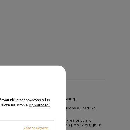
nego z jego funkcją i instrukcją obsługi.
ć warunki przechowywania lub
 także na stronie
Prywatność i
aj produktu wyłącznie w sposób opisany w instrukcji
canych przez producenta.
przestrzegaj zasad bezpieczeństwa określonych w
 jest zabawką. Należy przechowywać go poza zasięgiem
Zawsze aktywne
wi inaczej.