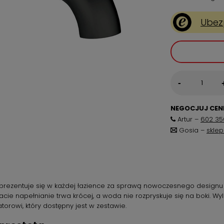
Ubez
-
NEGOCJUJ CENĘ
Artur –
602 35
Gosia –
skle
zentuje się w każdej łazience za sprawą nowoczesnego designu i 
ltacie napełnianie trwa krócej, a woda nie rozpryskuje się na bo
rowi, który dostępny jest w zestawie.