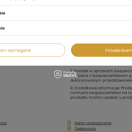
3. W przypadku produktów elektr
do prawidłowego źródła zasilan
kie
chyba że jest to produkt ozna
4. W przypadku produktów chem
kie
w miejscach dobrze wentylowany
5. Konserwacja i przechowywani
lub uszkodzeń. Nie używaj produk
suchym, bezpiecznym miejscu, 
dzam wymagane
Potwierdzam
6. Ostrzeżenia: w przypadku ja
użytkowania skontaktuj się z p
używany zgodnie z lokalnymi pr
7. Kontakt w sprawach bezpiecz
związane z bezpieczeństwem pro
autoryzowanym przedstawiciel
8. Dodatkowe informacje: Produ
normami bezpieczeństwa na rynk
produktu można uzyskać u prod
kcja
Karta gwarancyjna
Deklaracja