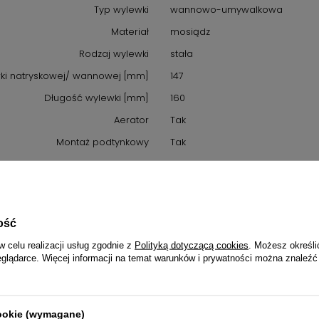
Typ wylewki
wannowo-umywalkowa
Materiał
mosiądz
Rodzaj wylewki
stała
ki natryskowej/ wannowej [mm]
147
Długość wylewki [mm]
160
Aerator
Tak
Montaż podtynkowy
Tak
Piktogram informacyjny
Oznaczenie CE
GPSR
ość
Informacje o bezpieczeństwie
Przeznaczony jest do użytku zgod
w celu realizacji usług zgodnie z
Polityką dotyczącą cookies
. Możesz określi
eglądarce. Więcej informacji na temat warunków i prywatności można znaleźć
rukcja bezpiecznego użytkowania
1. Przeznaczenie produktu: Używ
obsługi oraz w warunkach zale
2. Środki ostrożności: zawsze 
instrukcji obsługi. Produkt nie
cookie (wymagane)
dzieci, chyba że instrukcja stano