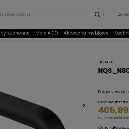
Zalog
py kuchenne
Małe AGD
Akcesoria meblowe
Kuchn
OKAZJA
NQS_N80
Prognozowana 
4
Cena regularna:
405,99 
Najniższa cena pro
Cena katalogow