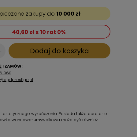
pieczone zakupy do
10 000 zł
40,60 zł x 10 rat 0%
Dodaj do koszyka
+
 I ZAMÓW:
6 960
p@agdprestige.pl
estetycznego wykończenia. Posiada także aerator o
ki. Wylewka wannowo-umywalkowa może być również