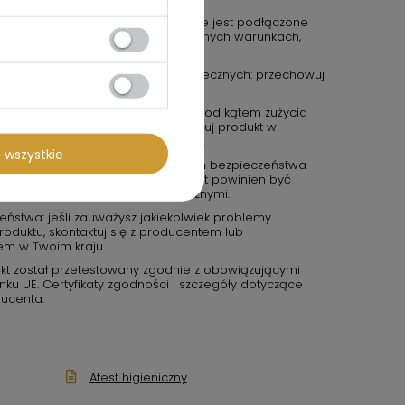
ycznych: upewnij się, że urządzenie jest podłączone
ia. Nie używaj urządzenia w wilgotnych warunkach,
czony jako wodoodporny.
icznych lub potencjalnie niebezpiecznych: przechowuj
ch i z dala od źródeł ognia.
e: regularnie sprawdzaj produkt pod kątem zużycia
tu, jeśli jest uszkodzony. Przechowuj produkt w
zgodnie z zaleceniami producenta.
 wszystkie
kichkolwiek wątpliwości dotyczących bezpieczeństwa
roducentem lub sprzedawcą. Produkt powinien być
zepisami bezpieczeństwa i wytycznymi.
eństwa: jeśli zauważysz jakiekolwiek problemy
duktu, skontaktuj się z producentem lub
em w Twoim kraju.
kt został przetestowany zgodnie z obowiązującymi
u UE. Certyfikaty zgodności i szczegóły dotyczące
ucenta.
Atest higieniczny