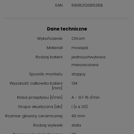
EAN
5908212085288
Dane techniczne
Wykończenie
Chrom
Materiał
mosiądz
Rodzaj baterii
jednouchwytowa
mieszaczowa
Sposób montażu
stojący
Wysokość całkowita baterii
134
[mm]
Klasa przepływu [l/min]
A - 9.1-15 l/min
Grupa akustyczna [db]
I (x ≤ 20)
Rozmiar głowicy ceramicznej
40 mm
Rodzaj wylewki
stała