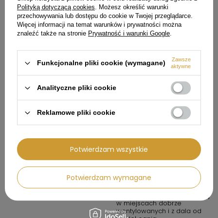
obsługi oraz w warunkach
Polityką dotyczącą cookies
. Możesz określić warunki
zalecanych przez
przechowywania lub dostępu do cookie w Twojej przeglądarce.
producenta.
Więcej informacji na temat warunków i prywatności można
2. Środki ostrożności: zawsze
znaleźć także na stronie
Prywatność i warunki Google
.
przestrzegaj zasad
bezpieczeństwa określonych
w instrukcji obsługi. Produkt
nie jest zabawką. Należy
Zawsze
Funkcjonalne pliki cookie (wymagane)
aktywne
przechowywać go poza
zasięgiem dzieci, chyba że
instrukcja stanowi inaczej.
Analityczne pliki cookie
3. W przypadku produktów
elektrycznych: upewnij się, że
urządzenie jest podłączone
Reklamowe pliki cookie
do prawidłowego źródła
zasilania. Nie używaj
urządzenia w wilgotnych
warunkach, chyba że jest to
Potwierdzam wszystkie
produkt oznaczony jako
wodoodporny.
4. W przypadku produktów
Potwierdzam wymagane
chemicznych lub
potencjalnie
niebezpiecznych: przechowuj
w miejscach dobrze
wentylowanych i z dala od