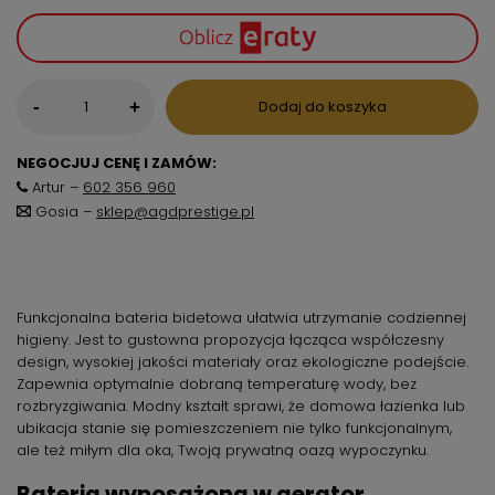
-
Dodaj do koszyka
+
NEGOCJUJ CENĘ I ZAMÓW:
Artur –
602 356 960
Gosia –
sklep@agdprestige.pl
Funkcjonalna bateria bidetowa ułatwia utrzymanie codziennej
higieny. Jest to gustowna propozycja łącząca współczesny
design, wysokiej jakości materiały oraz ekologiczne podejście.
Zapewnia optymalnie dobraną temperaturę wody, bez
rozbryzgiwania. Modny kształt sprawi, że domowa łazienka lub
ubikacja stanie się pomieszczeniem nie tylko funkcjonalnym,
ale też miłym dla oka, Twoją prywatną oazą wypoczynku.
Bateria wyposażona w aerator