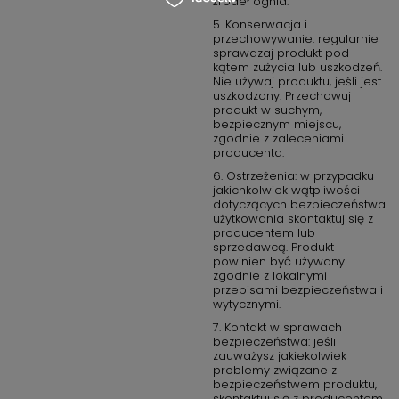
źródeł ognia.
5. Konserwacja i
przechowywanie: regularnie
sprawdzaj produkt pod
kątem zużycia lub uszkodzeń.
Nie używaj produktu, jeśli jest
uszkodzony. Przechowuj
produkt w suchym,
bezpiecznym miejscu,
zgodnie z zaleceniami
producenta.
6. Ostrzeżenia: w przypadku
jakichkolwiek wątpliwości
dotyczących bezpieczeństwa
użytkowania skontaktuj się z
producentem lub
sprzedawcą. Produkt
powinien być używany
zgodnie z lokalnymi
przepisami bezpieczeństwa i
wytycznymi.
7. Kontakt w sprawach
bezpieczeństwa: jeśli
zauważysz jakiekolwiek
problemy związane z
bezpieczeństwem produktu,
skontaktuj się z producentem