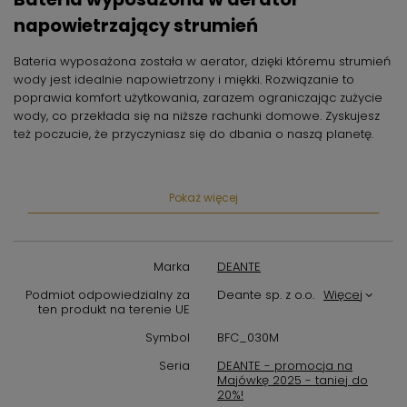
napowietrzający strumień
Bateria wyposażona została w aerator, dzięki któremu strumień
wody jest idealnie napowietrzony i miękki. Rozwiązanie to
poprawia komfort użytkowania, zarazem ograniczając zużycie
wody, co przekłada się na niższe rachunki domowe. Zyskujesz
też poczucie, że przyczyniasz się do dbania o naszą planetę.
W ofercie preparat do czyszczenia
armatury we wszystkich kolorach
Pokaż więcej
Preparat przeznaczony jest do baterii w każdym wykończeniu.
Dzięki specjalnej formule nie pozostawia na czyszczonych
Marka
DEANTE
produktach smug, zarysowań i nie powoduje matowienia.
Preparat doskonale sprawdzi się w pielęgnacji tak
Podmiot odpowiedzialny za
Deante sp. z o.o.
Więcej
wymagającej czarnej armatury, zachowując jej pierwotny
ten produkt na terenie UE
wygląd na długie lata.
Symbol
BFC_030M
Seria
DEANTE - promocja na
Majówkę 2025 - taniej do
20%!