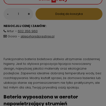
-
Dodaj do koszyka
+
NEGOCJUJ CENĘ I ZAMÓW:
Artur –
602 356 960
Gosia –
sklep@agdprestige.pl
Funkcjonalna bateria bidetowa ułatwia utrzymanie codziennej
higieny. Jest to stylowa propozycja łącząca nowoczesny
design, najwyższej jakości materiały oraz ekologiczne
podejście. Zapewnia idealnie dobraną temperaturę wody, bez
rozchlapywania. Modny kształt sprawi, że domowa łazienka lub
ubikacja stanie się pomieszczeniem nie tylko praktycznym, ale
też miłym dla oka, Twoją prywatną oazą spokoju.
Bateria wyposażona w aerator
napowietrzający strumień