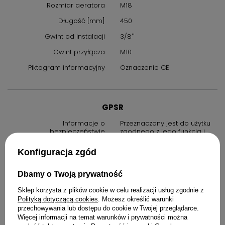
Rozmiar aeratora
M18
Długość [mm]
450
Gwint od instalacji
3/8''
Gwint przyłącza
M10
Piktogram informacyjny
Oznaczenie CE
GPSR
Informacje o
Przeznaczony jest do użytku
bezpieczeństwie
zgodnego z jego funkcją i
instrukcją obsługi.
Konfiguracja zgód
Instrukcja bezpiecznego
1. Przeznaczenie produktu:
użytkowania
Używaj produktu wyłącznie w
sposób opisany w instrukcji
Dbamy o Twoją prywatność
obsługi oraz w warunkach
zalecanych przez
Sklep korzysta z plików cookie w celu realizacji usług zgodnie z
producenta.
Polityką dotyczącą cookies
. Możesz określić warunki
2. Środki ostrożności: zawsze
przechowywania lub dostępu do cookie w Twojej przeglądarce.
przestrzegaj zasad
Więcej informacji na temat warunków i prywatności można
bezpieczeństwa określonych