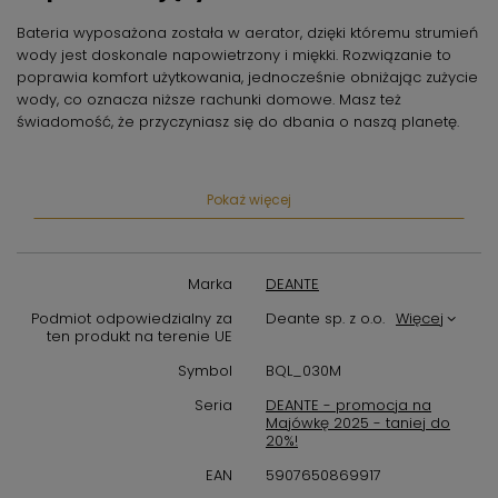
Bateria wyposażona została w aerator, dzięki któremu strumień
wody jest doskonale napowietrzony i miękki. Rozwiązanie to
poprawia komfort użytkowania, jednocześnie obniżając zużycie
wody, co oznacza niższe rachunki domowe. Masz też
świadomość, że przyczyniasz się do dbania o naszą planetę.
Klasa przepływu Z (4-9 l/min) pozwala
na zredukowanie zużycia wody
Pokaż więcej
Klasa przepływu Z oznacza, że w ciągu minuty przez baterię
przepływa od 4 do 9 litrów wody. Strumień jest jednocześnie
Marka
DEANTE
komfortowy w użytkowaniu, delikatny i miękki. To rozwiązanie
świetnie sprawdzi się wszędzie tam, gdzie skupia się uwagę na
Podmiot odpowiedzialny za
Deante sp. z o.o.
Więcej
ekologiczną i ekonomiczną odpowiedzialność – czyli także w
ten produkt na terenie UE
Twoim domu!
Symbol
BQL_030M
W ofercie preparat do czyszczenia
Seria
DEANTE - promocja na
Majówkę 2025 - taniej do
armatury we wszystkich kolorach
20%!
Preparat przeznaczony jest do baterii w każdym wykończeniu.
EAN
5907650869917
Dzięki specjalnej formule nie pozostawia na czyszczonych