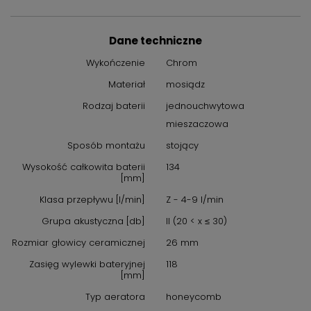
produktach smug, zarysowań i nie powoduje matowienia.
Preparat doskonale sprawdzi się w pielęgnacji tak
wymagającej czarnej armatury, zachowując jej pierwotny
Dane techniczne
wygląd na długie lata.
Wykończenie
Chrom
Materiał
mosiądz
Rodzaj baterii
jednouchwytowa
mieszaczowa
Sposób montażu
stojący
Wysokość całkowita baterii
134
[mm]
Klasa przepływu [l/min]
Z - 4-9 l/min
Grupa akustyczna [db]
II (20 < x ≤ 30)
Rozmiar głowicy ceramicznej
26 mm
Zasięg wylewki bateryjnej
118
[mm]
Typ aeratora
honeycomb