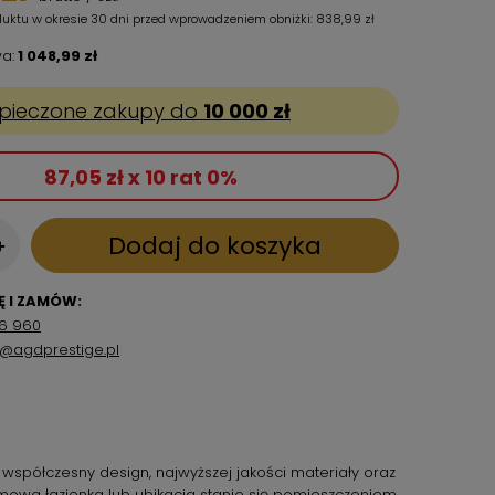
duktu w okresie 30 dni przed wprowadzeniem obniżki:
838,99 zł
a:
1 048,99 zł
pieczone zakupy do
10 000 zł
87,05 zł x 10 rat 0%
Dodaj do koszyka
+
 I ZAMÓW:
6 960
p@agdprestige.pl
współczesny design, najwyższej jakości materiały oraz
mowa łazienka lub ubikacja stanie się pomieszczeniem