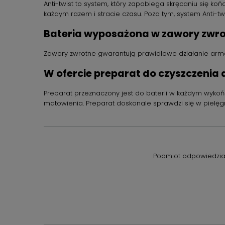
Anti-twist to system, który zapobiega skręcaniu się ko
każdym razem i stracie czasu. Poza tym, system Anti-tw
Bateria wyposażona w zawory zwrotn
Zawory zwrotne gwarantują prawidłowe działanie armat
W ofercie preparat do czyszczenia
Preparat przeznaczony jest do baterii w każdym wykoń
matowienia. Preparat doskonale sprawdzi się w pielęgn
Podmiot odpowiedzial