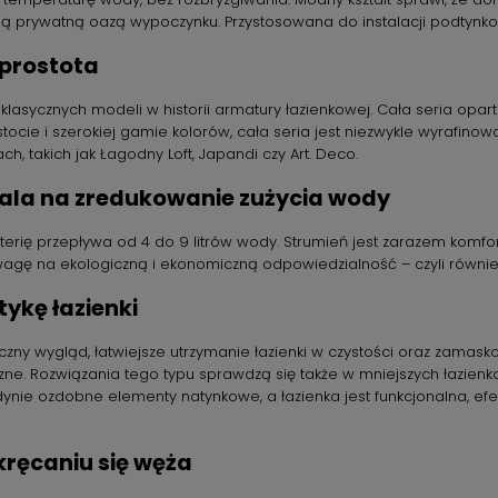
woją prywatną oazą wypoczynku. Przystosowana do instalacji podtynk
prostota
klasycznych modeli w historii armatury łazienkowej. Cała seria oparta 
tocie i szerokiej gamie kolorów, cała seria jest niezwykle wyrafino
ach, takich jak Łagodny Loft, Japandi czy Art. Deco.
wala na zredukowanie zużycia wody
erię przepływa od 4 do 9 litrów wody. Strumień jest zarazem komfort
 uwagę na ekologiczną i ekonomiczną odpowiedzialność – czyli równ
ykę łazienki
 wygląd, łatwiejsze utrzymanie łazienki w czystości oraz zamaskow
e. Rozwiązania tego typu sprawdzą się także w mniejszych łazienkach
e ozdobne elementy natynkowe, a łazienka jest funkcjonalna, efek
kręcaniu się węża