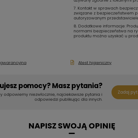
używany zgodnie z lokalnymi pr
7. Kontakt w sprawach bezpiecz
związane z bezpieczeństwem pro
autoryzowanym przedstawiciel
8. Dodatkowe informacje: Produ
normami bezpieczeństwa na rynk
produktu można uzyskać u prod
 gwarancyjna
Atest higieniczny
bujesz pomocy? Masz pytania?
Zadaj py
y odpowiemy niezwłocznie, najciekawsze pytania i
odpowiedzi publikując dla innych.
NAPISZ SWOJĄ OPINIĘ