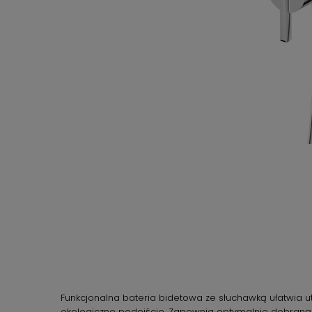
Funkcjonalna bateria bidetowa ze słuchawką ułatwia ut
ekologiczne podejście. Zapewnia optymalnie dobraną 