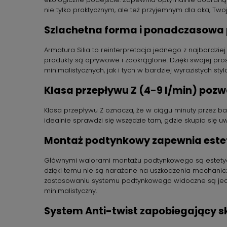
nie tylko praktycznym, ale też przyjemnym dla oka, T
Szlachetna forma i ponadczasowa 
Armatura Silia to reinterpretacja jednego z najbardziej 
produkty są opływowe i zaokrąglone. Dzięki swojej pros
minimalistycznych, jak i tych w bardziej wyrazistych styl
Klasa przepływu Z (4-9 l/min) poz
Klasa przepływu Z oznacza, że w ciągu minuty przez bat
idealnie sprawdzi się wszędzie tam, gdzie skupia się
Montaż podtynkowy zapewnia estet
Głównymi walorami montażu podtynkowego są estetyczny
dzięki temu nie są narażone na uszkodzenia mechaniczn
zastosowaniu systemu podtynkowego widoczne są jedyni
minimalistyczny.
System Anti-twist zapobiegający s