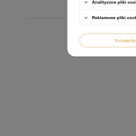
Analityczne pliki coo
Reklamowe pliki coo
Potwier
Inst