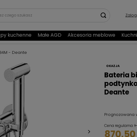
Zalog
py kuchenne
Małe AGD
Akcesoria meblowe
Kuchn
34M - Deante
OKAZJA
Bateria 
podtynk
Deante
Prognozowana 
1
Cena regularna:
870,50 