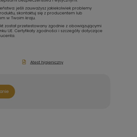
zepisami bezpieczeństwa i wytycznymi.
eństwa: jeśli zauważysz jakiekolwiek problemy
duktu, skontaktuj się z producentem lub
em w Twoim kraju.
kt został przetestowany zgodnie z obowiązującymi
u UE. Certyfikaty zgodności i szczegóły dotyczące
ucenta.
Atest higieniczny
tanie