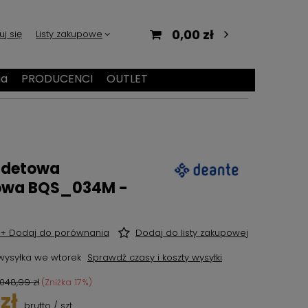
0,00 zł
uj się
Listy zakupowe
ia
PRODUCENCI
OUTLET
bidetowa
owa BQS_034M -
+ Dodaj do porównania
Dodaj do listy zakupowej
wysyłka
we wtorek
Sprawdź czasy i koszty wysyłki
 048,99 zł
(Zniżka
17
%)
zł
brutto
/
szt.