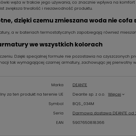
ńcówki węża w trakcie jego używania, co znacznie wpływa na komfort 
ist zwiększa trwałość i niezawodność produktu.
e, dzięki czemu zmieszana woda nie cofa si
ury, a w bateriach termostatycznych zapobiegają również mieszaniu
 armatury we wszystkich kolorach
czeniu. Dzięki specjalnej formule nie pozostawia na czyszczonych 
acji tak wymagającej czarnej armatury, zachowując jej pierwotny w
Marka
DEANTE
ny za ten produkt na terenie UE
Deante sp. z o.o.
Więcej
Symbol
BQS_034M
Seria
Darmowa dostawa DEANTE od 2
EAN
5907650818366