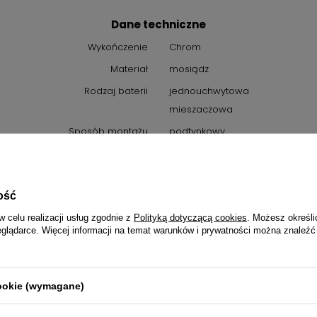
Dane techniczne
Wykończenie
Chrom
Materiał
mosiądz
Rodzaj baterii
jednouchwytowa
mieszaczowa
Sposób montażu
podtynkowy
ysokość całkowita baterii [mm]
107
Klasa przepływu [l/min]
Z - 4-9 l/min
ość
Grupa akustyczna [db]
II (20 < x ≤ 30)
w celu realizacji usług zgodnie z
Polityką dotyczącą cookies
. Możesz określi
Zawory zwrotne
Tak
eglądarce. Więcej informacji na temat warunków i prywatności można znaleźć
Rozmiar głowicy ceramicznej
35 mm
Długość [mm]
1200
Anti-twist
1
cookie (wymagane)
Przycisk start-stop
Tak