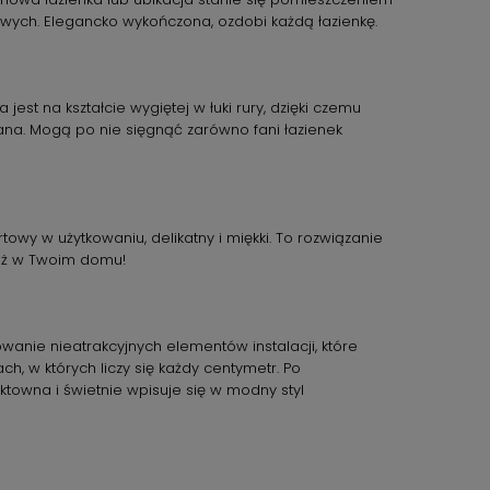
owych. Elegancko wykończona, ozdobi każdą łazienkę.
jest na kształcie wygiętej w łuki rury, dzięki czemu
wana. Mogą po nie sięgnąć zarówno fani łazienek
owy w użytkowaniu, delikatny i miękki. To rozwiązanie
ież w Twoim domu!
anie nieatrakcyjnych elementów instalacji, które
, w których liczy się każdy centymetr. Po
towna i świetnie wpisuje się w modny styl