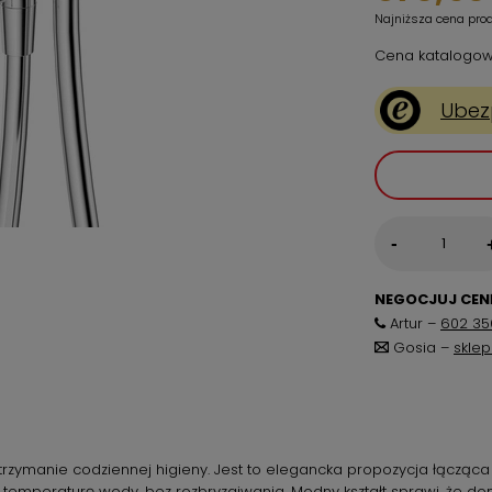
Najniższa cena pro
Cena katalogow
Ubez
-
NEGOCJUJ CENĘ
Artur –
602 35
Gosia –
skle
rzymanie codziennej higieny. Jest to elegancka propozycja łącząca 
temperaturę wody, bez rozbryzgiwania. Modny kształt sprawi, że do