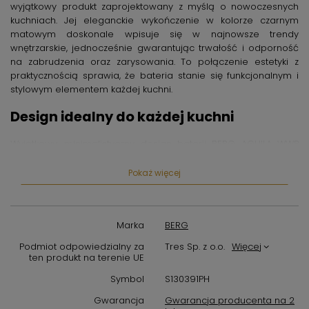
wyjątkowy produkt zaprojektowany z myślą o nowoczesnych
kuchniach. Jej eleganckie wykończenie w kolorze czarnym
matowym doskonale wpisuje się w najnowsze trendy
wnętrzarskie, jednocześnie gwarantując trwałość i odporność
na zabrudzenia oraz zarysowania. To połączenie estetyki z
praktycznością sprawia, że bateria stanie się funkcjonalnym i
stylowym elementem każdej kuchni.
Design idealny do każdej kuchni
Wyjątkowy, minimalistyczny design baterii BERG AGUILA WWP
czarny mat pozwala na dopasowanie jej do różnorodnych
aranżacji – od nowoczesnych loftów, przez klasyczne kuchnie,
Pokaż więcej
aż po wnętrza industrialne. Matowa powierzchnia zmniejsza
widoczność odcisków palców i zacieków, co ułatwia
utrzymanie czystości i podnosi komfort użytkowania. Solidne
Marka
BERG
wykonanie oraz wyrafinowany kształt gwarantują, że bateria
kuchenne będzie nie tylko praktyczna, ale również atrakcyjna
Podmiot odpowiedzialny za
Tres Sp. z o.o.
Więcej
wizualnie przez długie lata.
ten produkt na terenie UE
Wszechstronne zastosowanie w kuchni
Symbol
S130391PH
Gwarancja
Gwarancja producenta na 2
Bateria BERG AGUILA WWP została zaprojektowana z myślą o