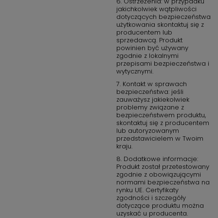
6. Ostrzeżenia: w przypadku
BERG BATERIA AGUILA II WW CZARNY MAT
jakichkolwiek wątpliwości
dotyczących bezpieczeństwa
Bateria zlewozmywakowa
użytkowania skontaktuj się z
Zasięg wylewki 263 mm
producentem lub
Wysokość od blatu 441 mm
sprzedawcą. Produkt
Głowica ceramiczna 35 mm
powinien być używany
zgodnie z lokalnymi
Funkcje:
przepisami bezpieczeństwa i
Wyciągana wylewka
wytycznymi.
Funkcja prysznica
7. Kontakt w sprawach
Łatwy montaż easy fix system
bezpieczeństwa: jeśli
System oszczędzający wodę
zauważysz jakiekolwiek
System odkamieniania
problemy związane z
Silikonowy aerator
bezpieczeństwem produktu,
skontaktuj się z producentem
Kolor czarny mat
lub autoryzowanym
przedstawicielem w Twoim
kraju.
8. Dodatkowe informacje:
Produkt został przetestowany
zgodnie z obowiązującymi
normami bezpieczeństwa na
rynku UE. Certyfikaty
zgodności i szczegóły
dotyczące produktu można
uzyskać u producenta.