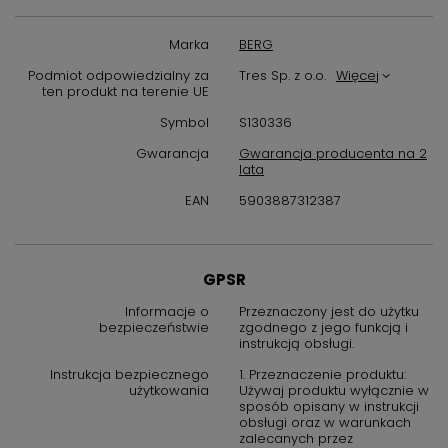
ale także zapewnia odporność na korozję i uszkodzenia
mechaniczne, dzięki czemu bateria zachowa swój blask przez
Marka
BERG
wiele lat. Solidne materiały i precyzyjne wykonanie to
gwarancja niezawodności i komfortu użytkowania.
Podmiot odpowiedzialny za
Tres Sp. z o.o.
Więcej
ten produkt na terenie UE
Funkcjonalność i uniwersalne
Symbol
S130336
zastosowanie
Gwarancja
Gwarancja producenta na 2
lata
Bateria BERG SLIM CHROM została zaprojektowana tak, aby
EAN
5903887312387
sprostać codziennym wyzwaniom kuchennym. Obrotowa
wylewka ułatwia napełnianie naczyń i mycie dużych garnków, a
płynna regulacja strumienia wody pozwala na precyzyjne
dostosowanie do potrzeb użytkownika. Ten model sprawdzi się
GPSR
doskonale zarówno w małych, jak i dużych kuchniach,
zapewniając wygodę i efektywność pracy przy zlewie.
Informacje o
Przeznaczony jest do użytku
bezpieczeństwie
zgodnego z jego funkcją i
Łatwy montaż i konserwacja
instrukcją obsługi.
Instrukcja bezpiecznego
1. Przeznaczenie produktu:
Montaż
baterii kuchennej BERG SLIM CHROM
jest szybki i
użytkowania
Używaj produktu wyłącznie w
prosty dzięki standardowym przyłączeniom oraz czytelnej
sposób opisany w instrukcji
instrukcji dołączonej do zestawu. Gładka powierzchnia ułatwia
obsługi oraz w warunkach
zalecanych przez
utrzymanie czystości – wystarczy przetrzeć ją miękką