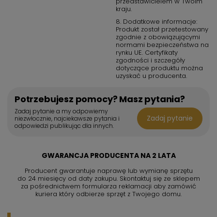
przedstawicielem w Twoim
kraju.
8. Dodatkowe informacje:
Produkt został przetestowany
zgodnie z obowiązującymi
normami bezpieczeństwa na
rynku UE. Certyfikaty
zgodności i szczegóły
dotyczące produktu można
uzyskać u producenta.
Potrzebujesz pomocy? Masz pytania?
Zadaj pytanie a my odpowiemy
Zadaj pytanie
niezwłocznie, najciekawsze pytania i
odpowiedzi publikując dla innych.
GWARANCJA PRODUCENTA NA 2 LATA
Producent gwarantuje naprawę lub wymianę sprzętu
do 24 miesięcy od daty zakupu. Skontaktuj się ze sklepem
za pośrednictwem formularza reklamacji aby
zamówić
kuriera który odbierze sprzęt z Twojego domu.