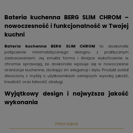
Bateria kuchenna BERG SLIM CHROM –
nowoczesność i funkcjonalność w Twojej
kuchni
Bateria kuchenna BERG SLIM CHROM
to doskonałe
połączenie minimalistycznego designu z praktycznym
zastosowaniem. Jej smukła forma i lśniące wykończenie w
chromie sprawiają, że doskonale wpisuje się w nowoczesne
aranżacje kuchenne, dodając im elegancji i stylu. Produkt został
stworzony z myślą o użytkownikach ceniących wysoką jakość,
trwałość oraz łatwość obsługi.
Wyjątkowy design i najwyższa jakość
wykonania
Charakterystyczna dla baterii BERG SLIM jest jej szczupła
konstrukcja, która pozwala na oszczędność miejsca wokół
Pokaż więcej
zlewozmywaka oraz estetyczne dopełnienie każdej kuchni.
Chromowana powłoka nie tylko gwarantuje atrakcyjny wygląd,