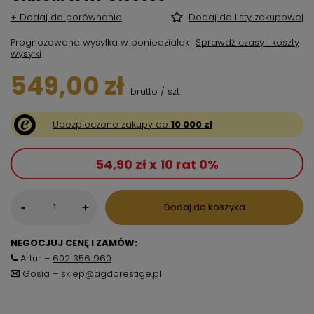
+ Dodaj do porównania
Dodaj do listy zakupowej
Prognozowana wysyłka
w poniedziałek
Sprawdź czasy i koszty
wysyłki
549,00 zł
brutto
/
szt.
Ubezpieczone zakupy do
10 000 zł
54,90 zł x 10 rat 0%
-
Dodaj do koszyka
+
NEGOCJUJ CENĘ I ZAMÓW:
Artur –
602 356 960
Gosia –
sklep@agdprestige.pl