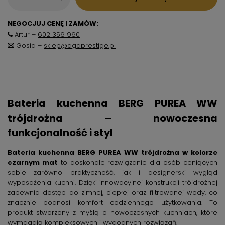
NEGOCJUJ CENĘ I ZAMÓW:
Artur –
602 356 960
Gosia –
sklep@agdprestige.pl
Bateria kuchenna BERG PUREA WW
trójdrożna – nowoczesna
funkcjonalność i styl
Bateria kuchenna BERG PUREA WW trójdrożna w kolorze
czarnym mat
to doskonałe rozwiązanie dla osób ceniących
sobie zarówno praktyczność, jak i designerski wygląd
wyposażenia kuchni. Dzięki innowacyjnej konstrukcji trójdrożnej
zapewnia dostęp do zimnej, ciepłej oraz filtrowanej wody, co
znacznie podnosi komfort codziennego użytkowania. To
produkt stworzony z myślą o nowoczesnych kuchniach, które
wymagają kompleksowych i wygodnych rozwiązań.