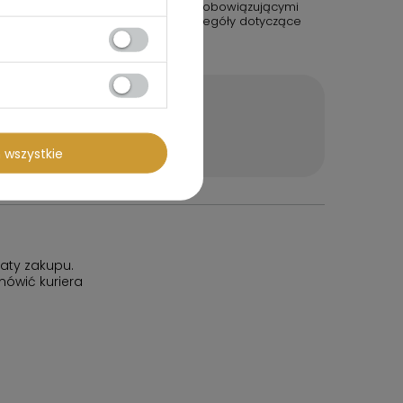
kt został przetestowany zgodnie z obowiązującymi
u UE. Certyfikaty zgodności i szczegóły dotyczące
ucenta.
tanie
 wszystkie
aty zakupu.
ówić kuriera