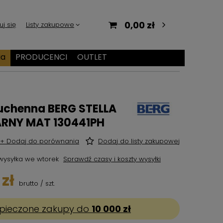
0,00 zł
uj się
Listy zakupowe
ia
PRODUCENCI
OUTLET
kuchenna BERG STELLA
RNY MAT 130441PH
+ Dodaj do porównania
Dodaj do listy zakupowej
wysyłka
we wtorek
Sprawdź czasy i koszty wysyłki
zł
brutto
/
szt.
pieczone zakupy do
10 000 zł