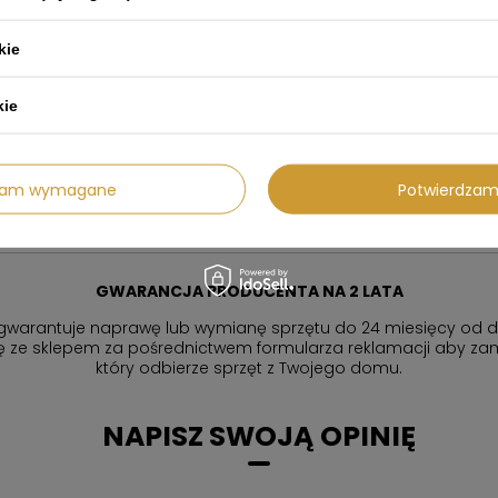
8. Dodatkowe informacje: Produ
normami bezpieczeństwa na rynk
produktu można uzyskać u prod
kie
kie
bujesz pomocy? Masz pytania?
Zadaj py
y odpowiemy niezwłocznie, najciekawsze pytania i
odpowiedzi publikując dla innych.
dzam wymagane
Potwierdzam
GWARANCJA PRODUCENTA NA 2 LATA
gwarantuje naprawę lub wymianę sprzętu do 24 miesięcy od d
ię ze sklepem za pośrednictwem formularza reklamacji aby
zam
który odbierze sprzęt z Twojego domu.
NAPISZ SWOJĄ OPINIĘ