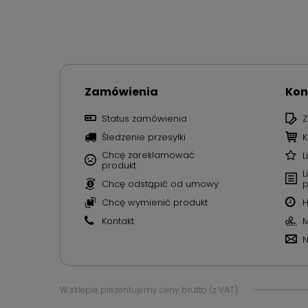
Zamówienia
Kon
Status zamówienia
Z
Śledzenie przesyłki
K
Chcę zareklamować
L
produkt
L
Chcę odstąpić od umowy
p
Chcę wymienić produkt
H
Kontakt
M
N
W sklepie prezentujemy ceny brutto (z VAT).