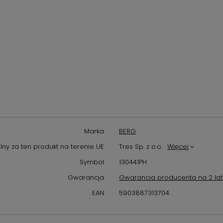
Marka
BERG
ny za ten produkt na terenie UE
Tres Sp. z o.o.
Więcej
Symbol
130441PH
Gwarancja
Gwarancja producenta na 2 la
EAN
5903887313704