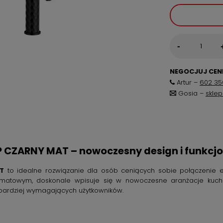
-
NEGOCJUJ CENĘ
Artur –
602 35
Gosia –
skle
 CZARNY MAT – nowoczesny design i funkcj
T
to idealne rozwiązanie dla osób ceniących sobie połączenie est
atowym, doskonale wpisuje się w nowoczesne aranżacje kuchen
jbardziej wymagających użytkowników.