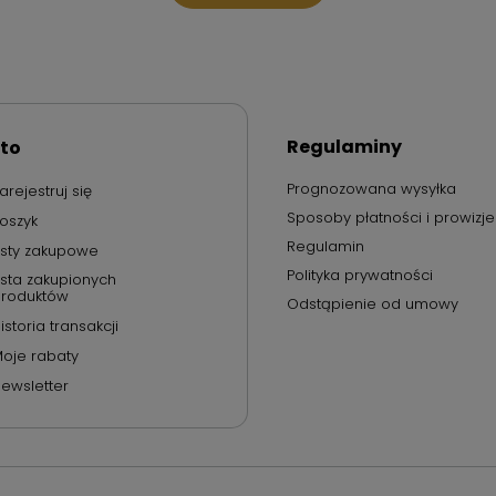
Regulaminy
to
Prognozowana wysyłka
arejestruj się
Sposoby płatności i prowizje
oszyk
Regulamin
isty zakupowe
Polityka prywatności
ista zakupionych
roduktów
Odstąpienie od umowy
istoria transakcji
oje rabaty
ewsletter