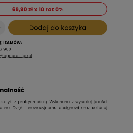
69,90 zł x 10 rat 0%
Dodaj do koszyka
+
 I ZAMÓW:
6 960
p@agdprestige.pl
onalność
etyki z praktycznością. Wykonana z wysokiej jakości
ne. Dzięki innowacyjnemu designowi oraz solidnej