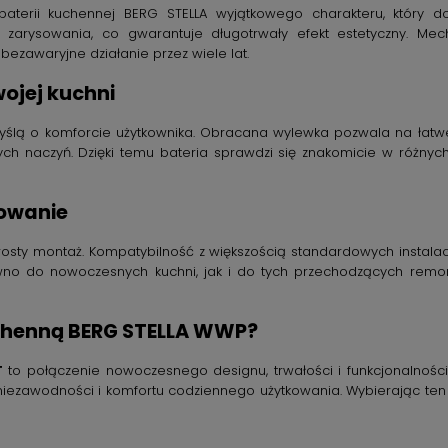
terii kuchennej BERG STELLA wyjątkowego charakteru, który do
 zarysowania, co gwarantuje długotrwały efekt estetyczny. Mec
ezawaryjne działanie przez wiele lat.
ojej kuchni
yślą o komforcie użytkownika. Obracana wylewka pozwala na łatwe 
zych naczyń. Dzięki temu bateria sprawdzi się znakomicie w różny
sowanie
rosty montaż. Kompatybilność z większością standardowych instala
równo do nowoczesnych kuchni, jak i do tych przechodzących remo
chenną BERG STELLA WWP?
T
to połączenie nowoczesnego designu, trwałości i funkcjonalności.
niezawodności i komfortu codziennego użytkowania. Wybierając ten m