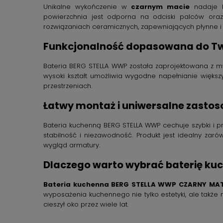
Unikalne wykończenie w
czarnym macie
nadaje ba
powierzchnia jest odporna na odciski palców oraz
rozwiązaniach ceramicznych, zapewniających płynne i b
Funkcjonalność dopasowana do Tw
Bateria BERG STELLA WWP została zaprojektowana z m
wysoki kształt umożliwia wygodne napełnianie więks
przestrzeniach.
Łatwy montaż i uniwersalne zasto
Bateria kuchenną BERG STELLA WWP cechuje szybki i p
stabilność i niezawodność. Produkt jest idealny za
wygląd armatury.
Dlaczego warto wybrać baterię ku
Bateria kuchenna BERG STELLA WWP CZARNY MA
wyposażenia kuchennego nie tylko estetyki, ale także 
cieszył oko przez wiele lat.