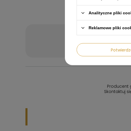
Analityczne pliki coo
Reklamowe pliki coo
Potrze
Zadaj pytanie a m
Potwier
Producent 
Skontaktuj s