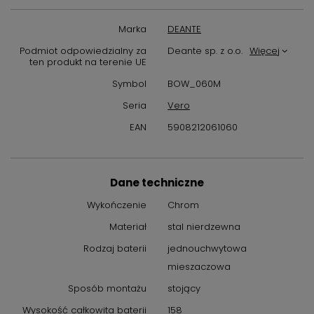
Marka
DEANTE
Podmiot odpowiedzialny za
Deante sp. z o.o.
Więcej
ten produkt na terenie UE
Symbol
BOW_060M
Seria
Vero
EAN
5908212061060
Dane techniczne
Wykończenie
Chrom
Materiał
stal nierdzewna
Rodzaj baterii
jednouchwytowa
mieszaczowa
Sposób montażu
stojący
Wysokość całkowita baterii
158