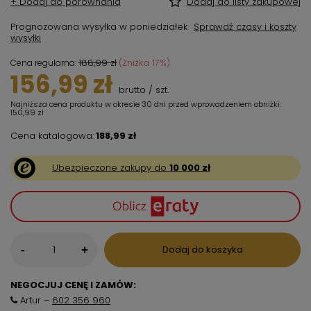
+ Dodaj do porównania
Dodaj do listy zakupowej
Prognozowana wysyłka
w poniedziałek
Sprawdź czasy i koszty
wysyłki
188,99 zł
(Zniżka
17
%)
Cena regularna:
156,99 zł
brutto
/
szt.
Najniższa cena produktu w okresie 30 dni przed wprowadzeniem obniżki:
150,99 zł
Cena katalogowa:
188,99 zł
Ubezpieczone zakupy do
10 000 zł
-
Dodaj do koszyka
+
NEGOCJUJ CENĘ I ZAMÓW:
Artur –
602 356 960