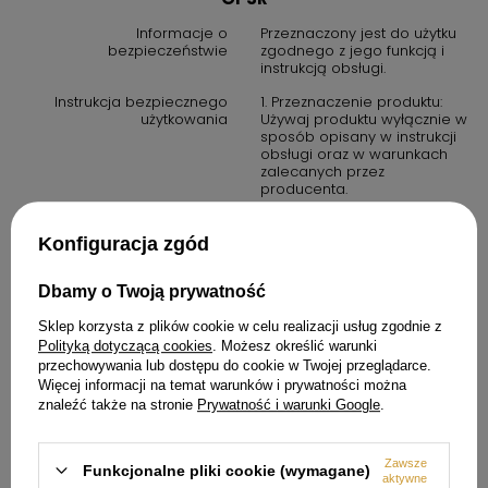
Informacje o
Przeznaczony jest do użytku
bezpieczeństwie
zgodnego z jego funkcją i
instrukcją obsługi.
Instrukcja bezpiecznego
1. Przeznaczenie produktu:
użytkowania
Używaj produktu wyłącznie w
sposób opisany w instrukcji
obsługi oraz w warunkach
zalecanych przez
producenta.
2. Środki ostrożności: zawsze
przestrzegaj zasad
Konfiguracja zgód
bezpieczeństwa określonych
w instrukcji obsługi. Produkt
nie jest zabawką. Należy
Dbamy o Twoją prywatność
przechowywać go poza
zasięgiem dzieci, chyba że
Sklep korzysta z plików cookie w celu realizacji usług zgodnie z
instrukcja stanowi inaczej.
Polityką dotyczącą cookies
. Możesz określić warunki
przechowywania lub dostępu do cookie w Twojej przeglądarce.
3. W przypadku produktów
elektrycznych: upewnij się, że
Więcej informacji na temat warunków i prywatności można
urządzenie jest podłączone
znaleźć także na stronie
Prywatność i warunki Google
.
do prawidłowego źródła
zasilania. Nie używaj
urządzenia w wilgotnych
Zawsze
Funkcjonalne pliki cookie (wymagane)
warunkach, chyba że jest to
aktywne