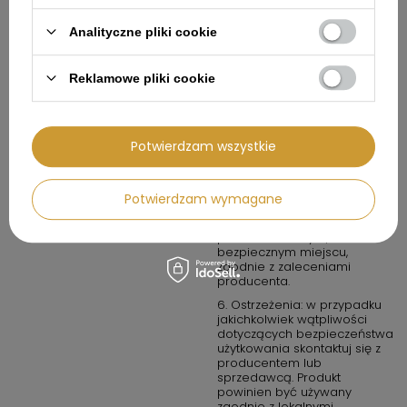
produkt oznaczony jako
wodoodporny.
Analityczne pliki cookie
4. W przypadku produktów
chemicznych lub
potencjalnie
Reklamowe pliki cookie
niebezpiecznych: przechowuj
w miejscach dobrze
wentylowanych i z dala od
źródeł ognia.
Potwierdzam wszystkie
5. Konserwacja i
przechowywanie: regularnie
sprawdzaj produkt pod
kątem zużycia lub uszkodzeń.
Potwierdzam wymagane
Nie używaj produktu, jeśli jest
uszkodzony. Przechowuj
produkt w suchym,
bezpiecznym miejscu,
zgodnie z zaleceniami
producenta.
6. Ostrzeżenia: w przypadku
jakichkolwiek wątpliwości
dotyczących bezpieczeństwa
użytkowania skontaktuj się z
producentem lub
sprzedawcą. Produkt
powinien być używany
zgodnie z lokalnymi