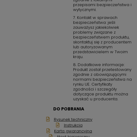
przepisami bezpieczeństwa i
wytycznymi.
7. Kontakt w sprawach
bezpieczeństwa: jeśli
zauważysz jakiekolwiek
problemy związane z
bezpieczeństwem produktu,
skontaktuj się z producentem
lub autoryzowanym
przedstawicielem w Twoim
kraju.
8. Dodatkowe informacje:
Produkt został przetestowany
zgodnie z obowiązującymi
normami bezpieczeństwa na
rynku UE. Certyfikaty
zgodności i szczegóły
dotyczące produktu można
uzyskać u producenta.
DO POBRANIA
Rysunek techniczny
Instrukcja
Karta gwarancyjna
Atest higieniczny