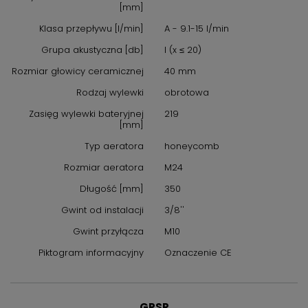
[mm]
Klasa przepływu [l/min]
A - 9.1-15 l/min
Grupa akustyczna [db]
I (x ≤ 20)
Rozmiar głowicy ceramicznej
40 mm
Rodzaj wylewki
obrotowa
Zasięg wylewki bateryjnej
219
[mm]
Typ aeratora
honeycomb
Rozmiar aeratora
M24
Długość [mm]
350
Gwint od instalacji
3/8''
Gwint przyłącza
M10
Piktogram informacyjny
Oznaczenie CE
GPSR