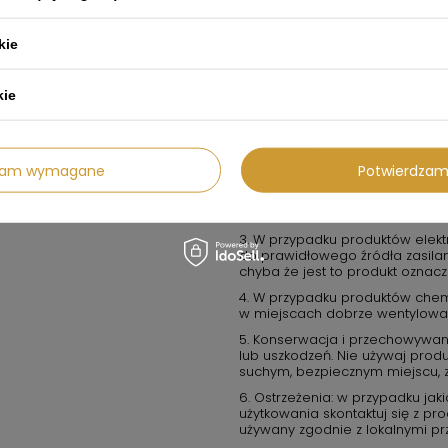
kie
GPSR
kie
Informacje o bezpieczeństwie
Przeznaczony jest do użytku zgod
rukcja bezpiecznego użytkowania
1. Przeznaczenie produktu: Używ
obsługi oraz w warunkach zale
dzam wymagane
Potwierdzam
2. Środki ostrożności: zawsze 
instrukcji obsługi. Produkt nie
dzieci, chyba że instrukcja stano
3. W przypadku produktów elektr
do prawidłowego źródła zasilan
chyba że jest to produkt ozna
4. W przypadku produktów chem
w miejscach dobrze wentylowany
5. Konserwacja i przechowywani
lub uszkodzeń. Nie używaj produk
suchym, bezpiecznym miejscu, 
6. Ostrzeżenia: w przypadku ja
użytkowania skontaktuj się z p
używany zgodnie z lokalnymi pr