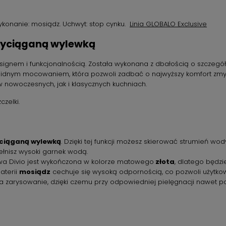
ykonanie: mosiądz. Uchwyt: stop cynku.
Linia GLOBALO Exclusive
wyciąganą wylewką
gnem i funkcjonalnością. Została wykonana z dbałością o szczegóły
lidnym mocowaniem, która pozwoli zadbać o najwyższy komfort zmywan
 nowoczesnych, jak i klasycznych kuchniach.
czelki.
yciąganą wylewką
. Dzięki tej funkcji możesz skierować strumień w
pełnisz wysoki garnek wodą.
a Divio jest wykończona w kolorze matowego
złota
, dlatego będz
aterii
mosiądz
cechuje się wysoką odpornością, co pozwoli użytkowa
 zarysowanie, dzięki czemu przy odpowiedniej pielęgnacji nawet po