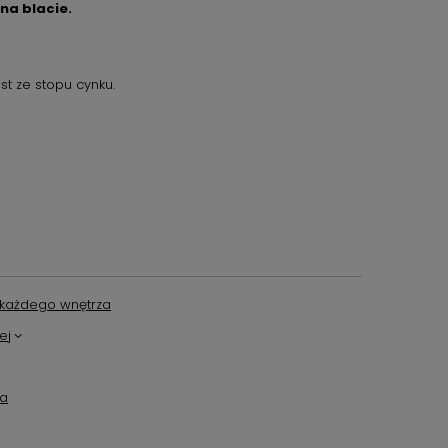
na blacie.
t ze stopu cynku.
każdego wnętrza
ej
ta