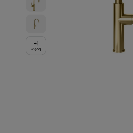
+
1
więcej