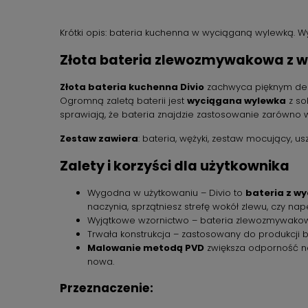
Krótki opis: bateria kuchenna w wyciąganą wylewką. W
Złota bateria zlewozmywakowa z 
Złota bateria kuchenna Divio
zachwyca pięknym desi
Ogromną zaletą baterii jest
wyciągana wylewka
z so
sprawiają, że bateria znajdzie zastosowanie zarówno w
Zestaw zawiera
: bateria, wężyki, zestaw mocujący, usz
Zalety i korzyści dla użytkownika
Wygodna w użytkowaniu – Divio to
bateria z w
naczynia, sprzątniesz strefę wokół zlewu, czy na
Wyjątkowe wzornictwo – bateria zlewozmywakow
Trwała konstrukcja – zastosowany do produkcji b
Malowanie metodą PVD
zwiększa odporność na
nowa.
Przeznaczenie: