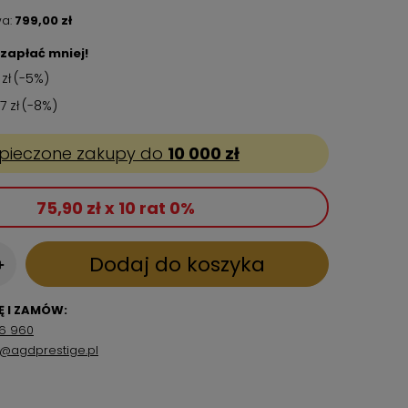
a:
799,00 zł
zapłać mniej!
 zł
(-
5
%)
7 zł
(-
8
%)
pieczone zakupy do
10 000 zł
75,90 zł x 10 rat 0%
Dodaj do koszyka
+
 I ZAMÓW:
6 960
p@agdprestige.pl