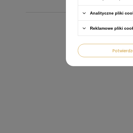
Analityczne pliki coo
Reklamowe pliki coo
Inst
Potwier