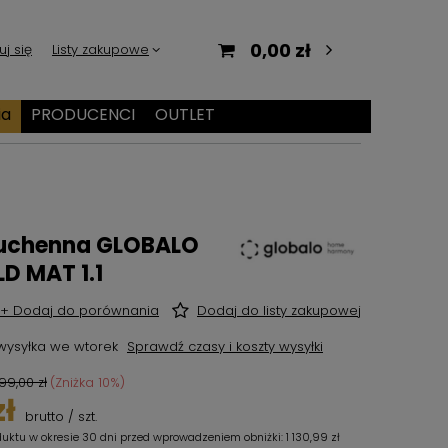
0,00 zł
uj się
Listy zakupowe
ia
PRODUCENCI
OUTLET
kuchenna GLOBALO
D MAT 1.1
+ Dodaj do porównania
Dodaj do listy zakupowej
wysyłka
we wtorek
Sprawdź czasy i koszty wysyłki
99,00 zł
(Zniżka
10
%)
zł
brutto
/
szt.
duktu w okresie 30 dni przed wprowadzeniem obniżki:
1 130,99 zł