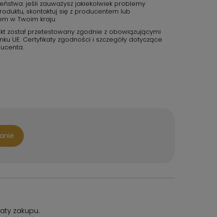
eństwa: jeśli zauważysz jakiekolwiek problemy
duktu, skontaktuj się z producentem lub
em w Twoim kraju.
kt został przetestowany zgodnie z obowiązującymi
u UE. Certyfikaty zgodności i szczegóły dotyczące
ucenta.
tanie
aty zakupu.