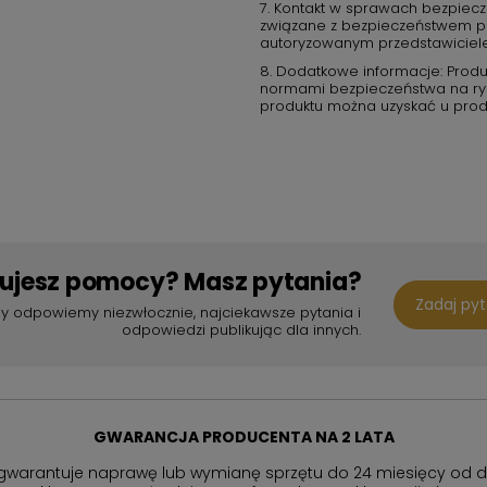
7. Kontakt w sprawach bezpiecz
związane z bezpieczeństwem pro
autoryzowanym przedstawiciel
8. Dodatkowe informacje: Produ
normami bezpieczeństwa na rynk
produktu można uzyskać u prod
bujesz pomocy? Masz pytania?
Zadaj py
y odpowiemy niezwłocznie, najciekawsze pytania i
odpowiedzi publikując dla innych.
GWARANCJA PRODUCENTA NA 2 LATA
gwarantuje naprawę lub wymianę sprzętu do 24 miesięcy od d