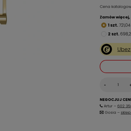
Cena katalogow
Zamów więcej, 
1
szt.
721,04
2
szt.
698,2
Ubez
-
NEGOCJUJ CENĘ
Artur –
602 35
Gosia –
skle