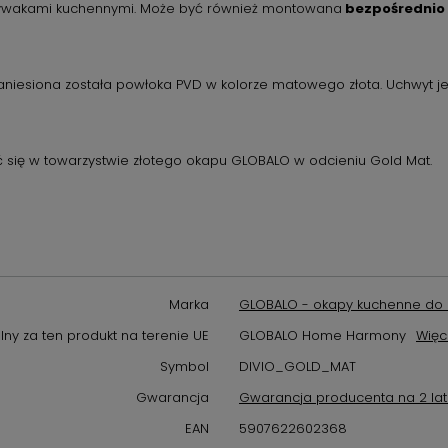
zmywakami kuchennymi. Może być również montowana
bezpośrednio 
aniesiona została powłoka PVD w kolorze matowego złota. Uchwyt jes
ć się w towarzystwie złotego okapu GLOBALO w odcieniu Gold Mat.
Marka
GLOBALO - okapy kuchenne do 
ny za ten produkt na terenie UE
GLOBALO Home Harmony
Więc
Symbol
DIVIO_GOLD_MAT
Gwarancja
Gwarancja producenta na 2 la
EAN
5907622602368