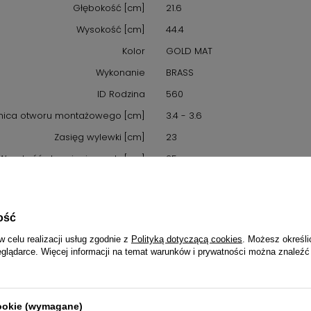
Głębokość [cm]
21.6
Wysokość [cm]
44.4
Kolor
GOLD MAT
Wykonanie
BRASS
ID Rodzina
560
nica otworu montażowego [cm]
3.4 - 3.6
Zasięg wylewki [cm]
23
Wysokość strumienia wody [cm]
25
Głowica
CERAMIC
Wylewka
ROTARY
ość
Grupa akustyczna
II (20-30 dB)
w celu realizacji usług zgodnie z
Polityką dotyczącą cookies
. Możesz określi
Klasa przepływu
Z
eglądarce. Więcej informacji na temat warunków i prywatności można znaleźć
Przepływ [L/min]
≤9
Ciśnienie [MPa]
0.3
cookie (wymagane)
Średnica głowicy [cm]
3.5