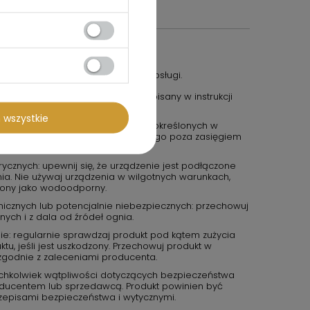
nego z jego funkcją i instrukcją obsługi.
aj produktu wyłącznie w sposób opisany w instrukcji
canych przez producenta.
 wszystkie
przestrzegaj zasad bezpieczeństwa określonych w
 jest zabawką. Należy przechowywać go poza zasięgiem
wi inaczej.
ycznych: upewnij się, że urządzenie jest podłączone
ia. Nie używaj urządzenia w wilgotnych warunkach,
czony jako wodoodporny.
icznych lub potencjalnie niebezpiecznych: przechowuj
ch i z dala od źródeł ognia.
e: regularnie sprawdzaj produkt pod kątem zużycia
tu, jeśli jest uszkodzony. Przechowuj produkt w
zgodnie z zaleceniami producenta.
kichkolwiek wątpliwości dotyczących bezpieczeństwa
roducentem lub sprzedawcą. Produkt powinien być
zepisami bezpieczeństwa i wytycznymi.