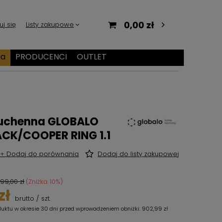
0,00 zł
uj się
Listy zakupowe
ia
PRODUCENCI
OUTLET
kuchenna GLOBALO
ACK/COOPER RING 1.1
+ Dodaj do porównania
Dodaj do listy zakupowej
99,00 zł
(Zniżka
10
%)
zł
brutto
/
szt.
duktu w okresie 30 dni przed wprowadzeniem obniżki:
902,99 zł