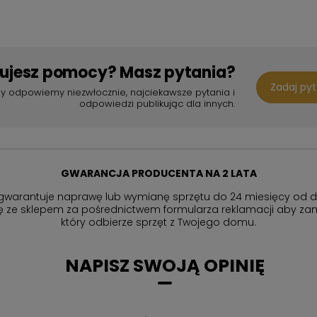
bujesz pomocy? Masz pytania?
Zadaj py
y odpowiemy niezwłocznie, najciekawsze pytania i
odpowiedzi publikując dla innych.
GWARANCJA PRODUCENTA NA 2 LATA
gwarantuje naprawę lub wymianę sprzętu do 24 miesięcy od d
ię ze sklepem za pośrednictwem formularza reklamacji aby
zam
który odbierze sprzęt z Twojego domu.
NAPISZ SWOJĄ OPINIĘ