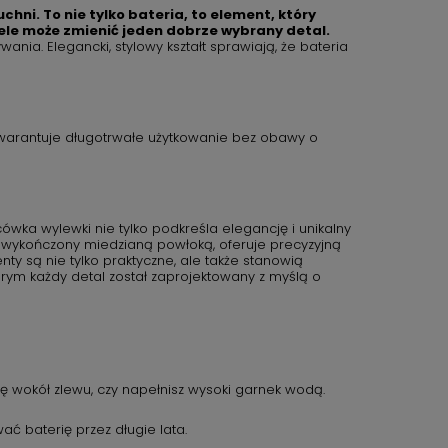
chni. To nie tylko bateria, to element, który
iele może zmienić jeden dobrze wybrany detal.
ia. Elegancki, stylowy kształt sprawiają, że bateria
gwarantuje długotrwałe użytkowanie bez obawy o
wka wylewki nie tylko podkreśla elegancję i unikalny
ż wykończony miedzianą powłoką, oferuje precyzyjną
ty są nie tylko praktyczne, ale także stanowią
tórym każdy detal został zaprojektowany z myślą o
ę wokół zlewu, czy napełnisz wysoki garnek wodą.
ć baterię przez długie lata.