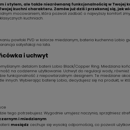
m i stylem, ale także niezrównaną funkcjonalnością w Twojej ku
ojej kuchni charakteru. Zamów już dziś i przekonaj się, jak w
lidnym mocowaniem, która pozwoli zadbać o najwyższy komfort zmywan
klasycznych kuchniach.
sowaniu powłoki PVD w kolorze miedzianym, bateria kuchenna Lobio 
rancja satysfakcji na lata.
ońcówka i uchwyt
emyślanym detalom baterii Lobio Black/Copper Ring. Miedziana końcó
porność na codzienne użytkowanie. Uchwyt do regulacji wody, równie
sobie funkcjonalność z niepowtarzalnym designem. Te miedziane akcen
le innych. Wybierając baterię Lobio, decydujesz się na produkt, w k
wce
ie tego potrzebujesz. Wygodnie umyjesz naczynia, sprzątniesz stref
 czarnym i miedzianym
aterii
mosiądz
cechuje się wysoką odpornością, co pozwoli użytkowa