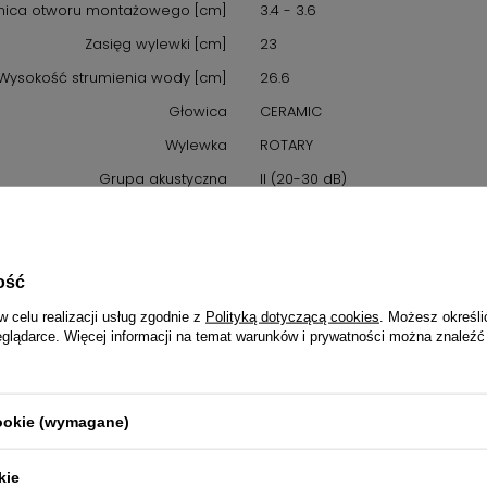
nica otworu montażowego [cm]
3.4 - 3.6
Zasięg wylewki [cm]
23
Wysokość strumienia wody [cm]
26.6
Głowica
CERAMIC
Wylewka
ROTARY
Grupa akustyczna
II (20-30 dB)
Klasa przepływu
Z
Przepływ [L/min]
≤9
Ciśnienie [MPa]
0.3
ość
Średnica głowicy [cm]
3.5
w celu realizacji usług zgodnie z
Polityką dotyczącą cookies
. Możesz określi
eglądarce. Więcej informacji na temat warunków i prywatności można znaleźć
GPSR
cookie (wymagane)
Informacje o bezpieczeństwie
Przeznaczony jest do użytku zgod
rukcja bezpiecznego użytkowania
1. Przeznaczenie produktu: Używ
kie
obsługi oraz w warunkach zale