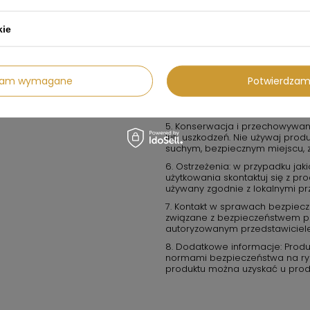
2. Środki ostrożności: zawsze 
instrukcji obsługi. Produkt nie
kie
dzieci, chyba że instrukcja stano
3. W przypadku produktów elektr
do prawidłowego źródła zasilan
chyba że jest to produkt ozna
dzam wymagane
Potwierdzam
4. W przypadku produktów chem
w miejscach dobrze wentylowany
5. Konserwacja i przechowywani
lub uszkodzeń. Nie używaj produk
suchym, bezpiecznym miejscu, 
6. Ostrzeżenia: w przypadku ja
użytkowania skontaktuj się z p
używany zgodnie z lokalnymi pr
7. Kontakt w sprawach bezpiecz
związane z bezpieczeństwem pro
autoryzowanym przedstawiciel
8. Dodatkowe informacje: Produ
normami bezpieczeństwa na rynk
produktu można uzyskać u prod