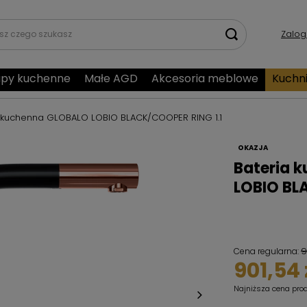
Zalog
py kuchenne
Małe AGD
Akcesoria meblowe
Kuchn
 kuchenna GLOBALO LOBIO BLACK/COOPER RING 1.1
OKAZJA
Bateria 
LOBIO BL
9
Cena regularna:
901,54 
Najniższa cena pro