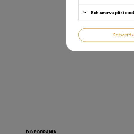
Reklamowe pliki coo
Potwier
DO POBRANIA