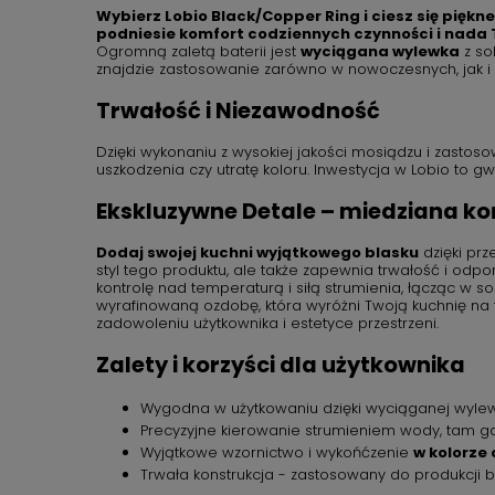
Wybierz Lobio Black/Copper Ring i ciesz się piękne
podniesie komfort codziennych czynności i nada Tw
Ogromną zaletą baterii jest
wyciągana wylewka
z so
znajdzie zastosowanie zarówno w nowoczesnych, jak i 
Trwałość i Niezawodność
Dzięki wykonaniu z wysokiej jakości mosiądzu i zasto
uszkodzenia czy utratę koloru. Inwestycja w Lobio to gwa
Ekskluzywne Detale – miedziana k
Dodaj swojej kuchni wyjątkowego blasku
dzięki prz
styl tego produktu, ale także zapewnia trwałość i od
kontrolę nad temperaturą i siłą strumienia, łącząc w 
wyrafinowaną ozdobę, która wyróżni Twoją kuchnię na t
zadowoleniu użytkownika i estetyce przestrzeni.
Zalety i korzyści dla użytkownika
Wygodna w użytkowaniu dzięki wyciąganej wyle
Precyzyjne kierowanie strumieniem wody, tam gdz
Wyjątkowe wzornictwo i wykońćzenie
w kolorze
Trwała konstrukcja - zastosowany do produkcji b