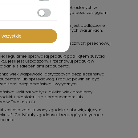
przestrzegaj zasad bezpieczeństwa określonych w
 jest zabawką. Należy przechowywać go poza zasięgiem
wi inaczej.
ycznych: upewnij się, że urządzenie jest podłączone
ia. Nie używaj urządzenia w wilgotnych warunkach,
czony jako wodoodporny.
 wszystkie
icznych lub potencjalnie niebezpiecznych: przechowuj
ch i z dala od źródeł ognia.
e: regularnie sprawdzaj produkt pod kątem zużycia
tu, jeśli jest uszkodzony. Przechowuj produkt w
zgodnie z zaleceniami producenta.
kichkolwiek wątpliwości dotyczących bezpieczeństwa
roducentem lub sprzedawcą. Produkt powinien być
zepisami bezpieczeństwa i wytycznymi.
eństwa: jeśli zauważysz jakiekolwiek problemy
duktu, skontaktuj się z producentem lub
em w Twoim kraju.
kt został przetestowany zgodnie z obowiązującymi
u UE. Certyfikaty zgodności i szczegóły dotyczące
ucenta.