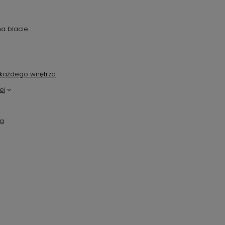
a blacie.
każdego wnętrza
ej
ta