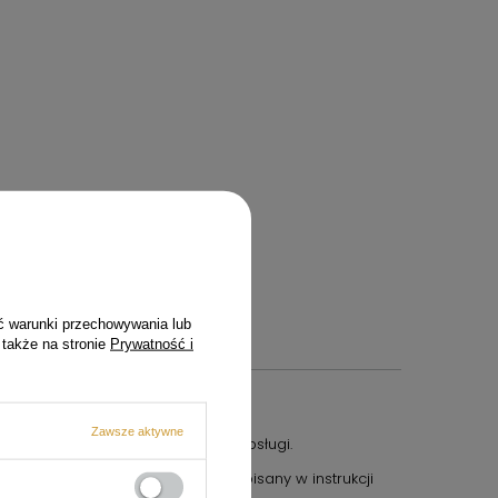
ć warunki przechowywania lub
 także na stronie
Prywatność i
Zawsze aktywne
nego z jego funkcją i instrukcją obsługi.
aj produktu wyłącznie w sposób opisany w instrukcji
canych przez producenta.