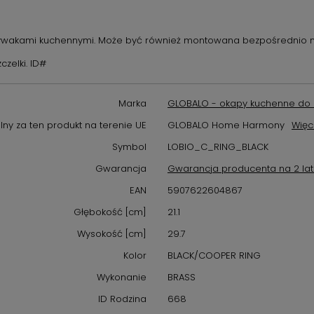
mywakami kuchennymi. Może być również montowana bezpośrednio n
czelki. ID#
Marka
GLOBALO - okapy kuchenne do 
ny za ten produkt na terenie UE
GLOBALO Home Harmony
Więc
Symbol
LOBIO_C_RING_BLACK
Gwarancja
Gwarancja producenta na 2 la
EAN
5907622604867
Głębokość [cm]
21.1
Wysokość [cm]
29.7
Kolor
BLACK/COOPER RING
Wykonanie
BRASS
ID Rodzina
668