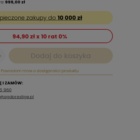
a:
999,00 zł
pieczone zakupy do
10 000 zł
94,90 zł x 10 rat 0%
Dodaj do koszyka
+
Powiadom mnie o dostępności produktu
 I ZAMÓW:
6 960
p@agdprestige.pl