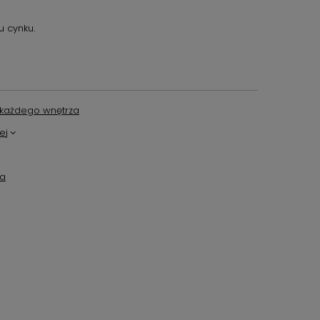
u cynku.
każdego wnętrza
ej
ta