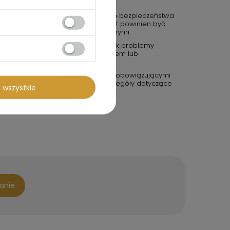
zgodnie z zaleceniami producenta.
kichkolwiek wątpliwości dotyczących bezpieczeństwa
roducentem lub sprzedawcą. Produkt powinien być
zepisami bezpieczeństwa i wytycznymi.
eństwa: jeśli zauważysz jakiekolwiek problemy
duktu, skontaktuj się z producentem lub
em w Twoim kraju.
kt został przetestowany zgodnie z obowiązującymi
u UE. Certyfikaty zgodności i szczegóły dotyczące
 wszystkie
ucenta.
tanie