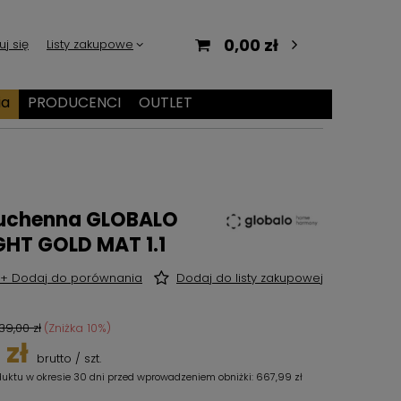
0,00 zł
uj się
Listy zakupowe
ia
PRODUCENCI
OUTLET
kuchenna GLOBALO
GHT GOLD MAT 1.1
+ Dodaj do porównania
Dodaj do listy zakupowej
39,00 zł
(Zniżka
10
%)
 zł
brutto
/
szt.
duktu w okresie 30 dni przed wprowadzeniem obniżki:
667,99 zł