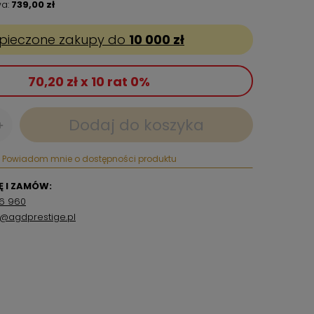
a:
739,00 zł
pieczone zakupy do
10 000 zł
70,20 zł x 10 rat 0%
Dodaj do koszyka
+
Powiadom mnie o dostępności produktu
 I ZAMÓW:
6 960
p@agdprestige.pl