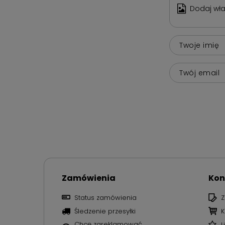
Dodaj wła
Twoje imię
Twój email
Zamówienia
Kon
Status zamówienia
Z
Śledzenie przesyłki
K
Chcę zareklamować
L