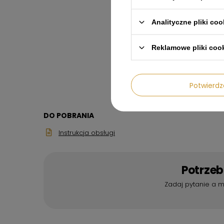
Analityczne pliki coo
Reklamowe pliki coo
Potwier
DO POBRANIA
Instrukcja obsługi
Potrze
Zadaj pytanie a m