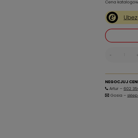
Cena katalogow
Ubez
-
NEGOCJUJ CENĘ
Artur –
602 35
Gosia –
skle