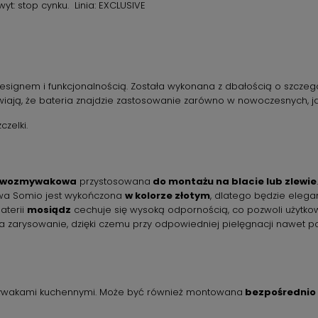
yt: stop cynku. Linia: EXCLUSIVE
signem i funkcjonalnością. Została wykonana z dbałością o szczeg
prawiają, że bateria znajdzie zastosowanie zarówno w nowoczesnych, ja
czelki.
lewozmywakowa
przystosowana
do montażu na blacie lub zlewie
.
wa Somio jest wykończona
w kolorze złotym
, dlatego będzie eleg
aterii
mosiądz
cechuje się wysoką odpornością, co pozwoli użytkowa
 zarysowanie, dzięki czemu przy odpowiedniej pielęgnacji nawet po
zmywakami kuchennymi. Może być również montowana
bezpośrednio 