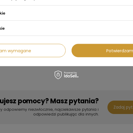
suchym, bezpiecznym miejscu, 
6. Ostrzeżenia: w przypadku ja
kie
użytkowania skontaktuj się z p
używany zgodnie z lokalnymi pr
7. Kontakt w sprawach bezpiecz
kie
związane z bezpieczeństwem pro
autoryzowanym przedstawiciel
8. Dodatkowe informacje: Produ
normami bezpieczeństwa na rynk
dzam wymagane
Potwierdzam
produktu można uzyskać u prod
bujesz pomocy? Masz pytania?
Zadaj py
y odpowiemy niezwłocznie, najciekawsze pytania i
odpowiedzi publikując dla innych.