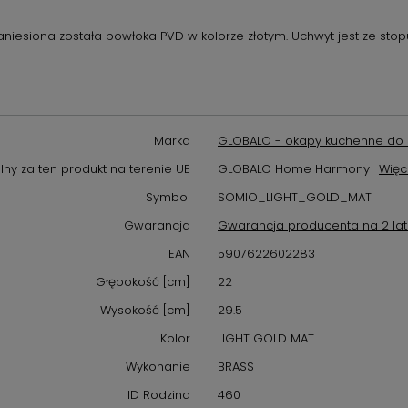
aniesiona została powłoka PVD w kolorze złotym. Uchwyt jest ze stop
Marka
GLOBALO - okapy kuchenne do 
ny za ten produkt na terenie UE
GLOBALO Home Harmony
Więc
Symbol
SOMIO_LIGHT_GOLD_MAT
Gwarancja
Gwarancja producenta na 2 la
EAN
5907622602283
Głębokość [cm]
22
Wysokość [cm]
29.5
Kolor
LIGHT GOLD MAT
Wykonanie
BRASS
ID Rodzina
460