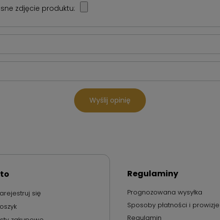
sne zdjęcie produktu:
Wyślij opinię
Regulaminy
to
Prognozowana wysyłka
arejestruj się
Sposoby płatności i prowizje
oszyk
Regulamin
isty zakupowe