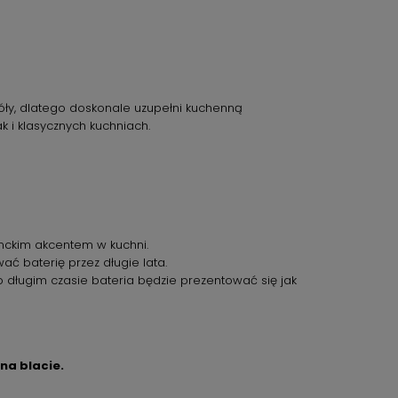
óły, dlatego doskonale uzupełni kuchenną
k i klasycznych kuchniach.
anckim akcentem w kuchni.
ć baterię przez długie lata.
 długim czasie bateria będzie prezentować się jak
na blacie.