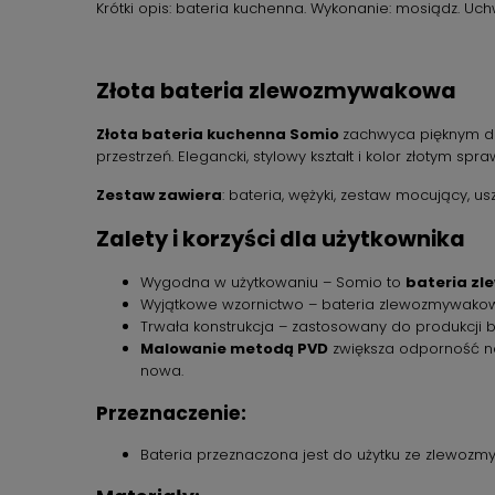
Krótki opis: bateria kuchenna. Wykonanie: mosiądz. Uchw
Złota bateria zlewozmywakowa
Złota bateria kuchenna Somio
zachwyca pięknym de
przestrzeń. Elegancki, stylowy kształt i kolor złotym s
Zestaw zawiera
: bateria, wężyki, zestaw mocujący, usz
Zalety i korzyści dla użytkownika
Wygodna w użytkowaniu – Somio to
bateria z
Wyjątkowe wzornictwo – bateria zlewozmywako
Trwała konstrukcja – zastosowany do produkcji b
Malowanie metodą PVD
zwiększa odporność na
nowa.
Przeznaczenie:
Bateria przeznaczona jest do użytku ze zlewo