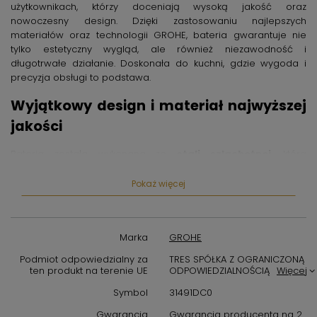
użytkownikach, którzy doceniają wysoką jakość oraz
nowoczesny design. Dzięki zastosowaniu najlepszych
materiałów oraz technologii GROHE, bateria gwarantuje nie
tylko estetyczny wygląd, ale również niezawodność i
długotrwałe działanie. Doskonała do kuchni, gdzie wygoda i
precyzja obsługi to podstawa.
Wyjątkowy design i materiał najwyższej
jakości
Bateria została wykonana ze
stali szlachetnej
, która
charakteryzuje się odpornością na korozję oraz trwałością
powierzchni. Nowoczesny, minimalistyczny design doskonale
Pokaż więcej
komponuje się z różnorodnymi aranżacjami kuchni, zarówno
tych klasycznych, jak i nowoczesnych. Wykończenie w stali
szlachetnej nadaje całości eleganckiego i ponadczasowego
Marka
GROHE
charakteru, który utrzyma swoje walory przez lata.
Podmiot odpowiedzialny za
TRES SPÓŁKA Z OGRANICZONĄ
Funkcjonalność na najwyższym
ten produkt na terenie UE
ODPOWIEDZIALNOŚCIĄ
Więcej
poziomie
Symbol
31491DC0
Gwarancja
Gwarancja producenta na 2
Bateria
Concetto Profi Spray
wyposażona jest w wyciąganą