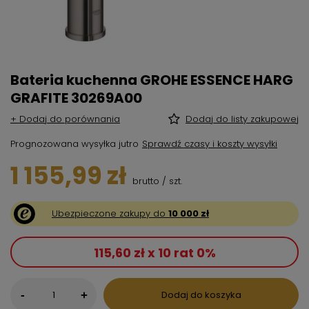
Bateria kuchenna GROHE ESSENCE HARG
GRAFITE 30269A00
+ Dodaj do porównania
Dodaj do listy zakupowej
Prognozowana wysyłka
jutro
Sprawdź czasy i koszty wysyłki
1 155,99 zł
brutto
/
szt.
Ubezpieczone zakupy do
10 000 zł
115,60 zł x 10 rat 0%
-
Dodaj do koszyka
+