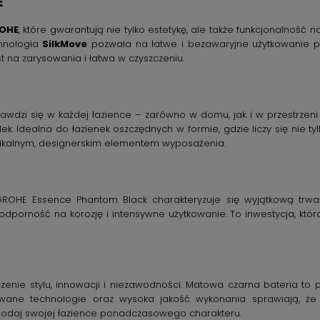
E
OHE
, które gwarantują nie tylko estetykę, ale także funkcjonalno
chnologia
SilkMove
pozwala na łatwe i bezawaryjne użytkowanie pr
t na zarysowania i łatwa w czyszczeniu.
zi się w każdej łazience – zarówno w domu, jak i w przestrzeni kom
ek. Idealna do łazienek oszczędnych w formie, gdzie liczy się nie tyl
unikalnym, designerskim elementem wyposażenia.
ROHE Essence Phantom Black charakteryzuje się wyjątkową trwało
porność na korozję i intensywne użytkowanie. To inwestycja, któr
zenie stylu, innowacji i niezawodności. Matowa czarna bateria t
wane technologie oraz wysoka jakość wykonania sprawiają, że 
dodaj swojej łazience ponadczasowego charakteru.