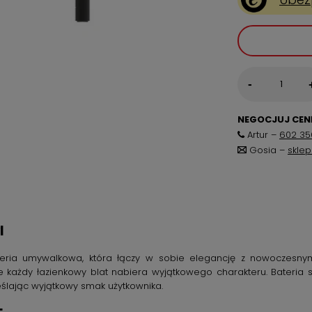
-
NEGOCJUJ CENĘ
Artur –
602 35
Gosia –
skle
l
eria umywalkowa, która łączy w sobie elegancję z nowoczesnym
e każdy łazienkowy blat nabiera wyjątkowego charakteru. Bateria
eślając wyjątkowy smak użytkownika.