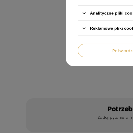
Analityczne pliki coo
Reklamowe pliki coo
Potwier
Potrze
Zadaj pytanie a m