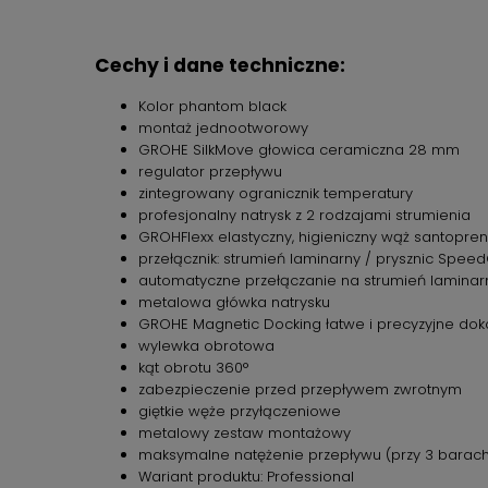
Cechy i dane techniczne:
Kolor phantom black
montaż jednootworowy
GROHE SilkMove głowica ceramiczna 28 mm
regulator przepływu
zintegrowany ogranicznik temperatury
profesjonalny natrysk z 2 rodzajami strumienia
GROHFlexx elastyczny, higieniczny wąż santopre
przełącznik: strumień laminarny / prysznic Spee
automatyczne przełączanie na strumień laminar
metalowa główka natrysku
GROHE Magnetic Docking łatwe i precyzyjne dok
wylewka obrotowa
kąt obrotu 360°
zabezpieczenie przed przepływem zwrotnym
giętkie węże przyłączeniowe
metalowy zestaw montażowy
maksymalne natężenie przepływu (przy 3 barach)
Wariant produktu: Professional