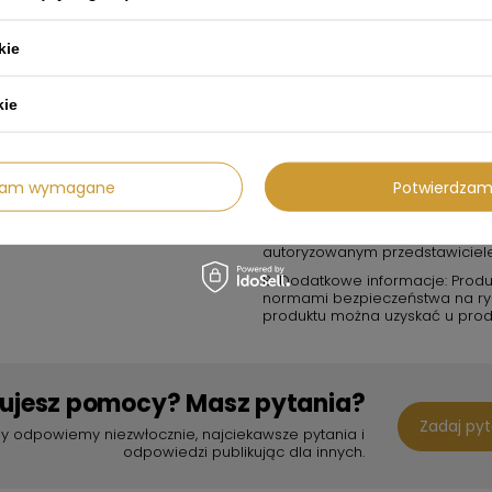
chyba że jest to produkt ozna
4. W przypadku produktów chem
kie
w miejscach dobrze wentylowany
5. Konserwacja i przechowywani
kie
lub uszkodzeń. Nie używaj produk
suchym, bezpiecznym miejscu, 
6. Ostrzeżenia: w przypadku ja
użytkowania skontaktuj się z p
dzam wymagane
Potwierdzam
używany zgodnie z lokalnymi pr
7. Kontakt w sprawach bezpiecz
związane z bezpieczeństwem pro
autoryzowanym przedstawiciel
8. Dodatkowe informacje: Produ
normami bezpieczeństwa na rynk
produktu można uzyskać u prod
bujesz pomocy? Masz pytania?
Zadaj py
y odpowiemy niezwłocznie, najciekawsze pytania i
odpowiedzi publikując dla innych.