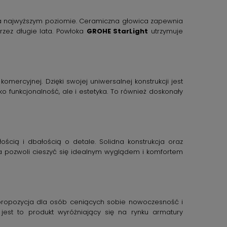
ść na najwyższym poziomie. Ceramiczna głowica zapewnia
zez długie lata. Powłoka
GROHE StarLight
utrzymuje
ercyjnej. Dzięki swojej uniwersalnej konstrukcji jest
ko funkcjonalność, ale i estetyka. To również doskonały
ścią i dbałością o detale. Solidna konstrukcja oraz
a pozwoli cieszyć się idealnym wyglądem i komfortem
o propozycja dla osób ceniących sobie nowoczesność i
jest to produkt wyróżniający się na rynku armatury