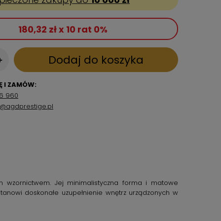
180,32 zł x 10 rat 0%
Dodaj do koszyka
+
 I ZAMÓW:
6 960
p@agdprestige.pl
 wzornictwem. Jej minimalistyczna forma i matowe
 stanowi doskonałe uzupełnienie wnętrz urządzonych w