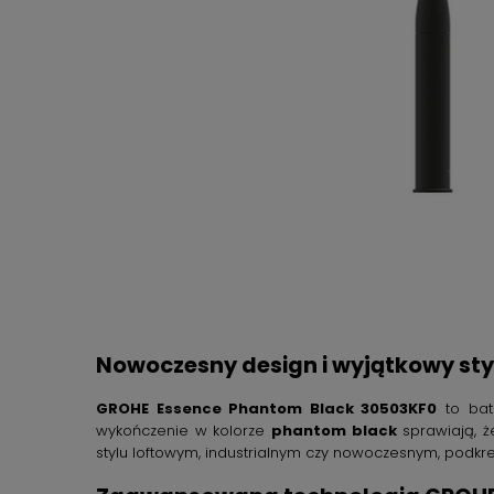
Nowoczesny design i wyjątkowy sty
GROHE Essence Phantom Black 30503KF0
to bat
wykończenie w kolorze
phantom black
sprawiają, ż
stylu loftowym, industrialnym czy nowoczesnym, podkr