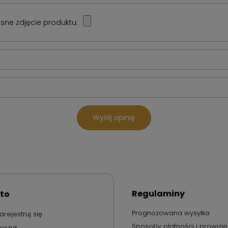
sne zdjęcie produktu:
Wyślij opinię
Regulaminy
to
Prognozowana wysyłka
arejestruj się
Sposoby płatności i prowizje
oszyk