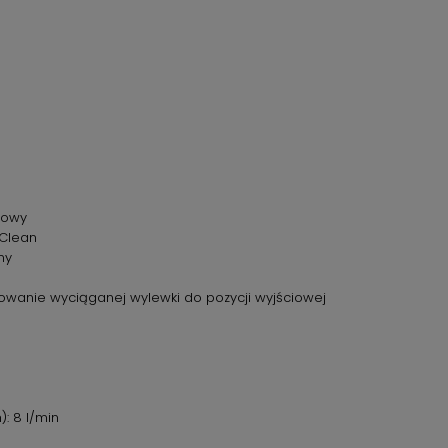
nowy
dClean
ny
owanie wyciąganej wylewki do pozycji wyjściowej
: 8 l/min