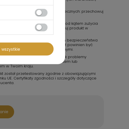
czony jako wodoodporny.
icznych lub potencjalnie niebezpiecznych: przechowuj
ch i z dala od źródeł ognia.
e: regularnie sprawdzaj produkt pod kątem zużycia
tu, jeśli jest uszkodzony. Przechowuj produkt w
zgodnie z zaleceniami producenta.
kichkolwiek wątpliwości dotyczących bezpieczeństwa
roducentem lub sprzedawcą. Produkt powinien być
 wszystkie
zepisami bezpieczeństwa i wytycznymi.
eństwa: jeśli zauważysz jakiekolwiek problemy
duktu, skontaktuj się z producentem lub
em w Twoim kraju.
kt został przetestowany zgodnie z obowiązującymi
u UE. Certyfikaty zgodności i szczegóły dotyczące
ucenta.
tanie