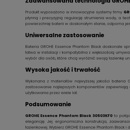
Zaawansowana technologia GROH
Produkt wyposażono w innowacyjne systemy firmy
GR
płynną i precyzyjną regulację strumienia wody, a te
powierzchnię baterii w doskonałym stanie, odporna jes
Uniwersalne zastosowanie
Bateria GROHE Essence Phantom Black doskonale sprawd
łatwa w instalacji i kompatybilna z większością umywal
wybór dla osób, które chcą wyróżnić swoją łazienkę 
Wysoka jakość i trwałość
Wykonana z materiałów najwyższej jakości bateria G
zastosowanie najlepszych komponentów zapewniają od
użytkowania przez wiele lat.
Podsumowanie
GROHE Essence Phantom Black 30503KF0
to połąc
elegancję. Jej ergonomiczna konstrukcja, zaawanso
łazienkowej. Wybierz GROHE Essence Phantom Black i 