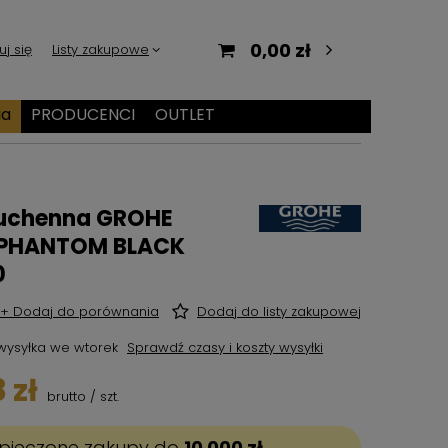
0,00 zł
uj się
Listy zakupowe
ia
PRODUCENCI
OUTLET
kuchenna GROHE
 PHANTOM BLACK
0
+ Dodaj do porównania
Dodaj do listy zakupowej
wysyłka
we wtorek
Sprawdź czasy i koszty wysyłki
 zł
brutto
/
szt.
pieczone zakupy do
10 000 zł