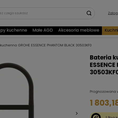
Zalog
py kuchenne
Małe AGD
Akcesoria meblowe
Kuchn
a kuchenna GROHE ESSENCE PHANTOM BLACK 30503KF0
Bateria 
ESSENCE
30503KF
Prognozowana 
1 803,18
Ubez