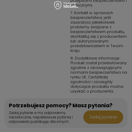
przepisami bezpieczeństwa i
wytycznymi.
7. Kontakt w sprawach
bezpieczeństwa: jeśli
zauważysz jakiekolwiek
problemy związane z
bezpieczeństwem produktu,
skontaktuj się z producentem
lub autoryzowanym
przedstawicielem w Twoim
kraju.
8. Dodatkowe informacje:
Produkt został przetestowany
zgodnie z obowiązującymi
normami bezpieczeństwa na
rynku UE. Certyfikaty
zgodności i szczegóły
dotyczące produktu można
uzyskać u producenta.
Potrzebujesz pomocy? Masz pytania?
Zadaj pytanie a my odpowiemy
Zadaj pytanie
niezwłocznie, najciekawsze pytania i
odpowiedzi publikując dla innych.