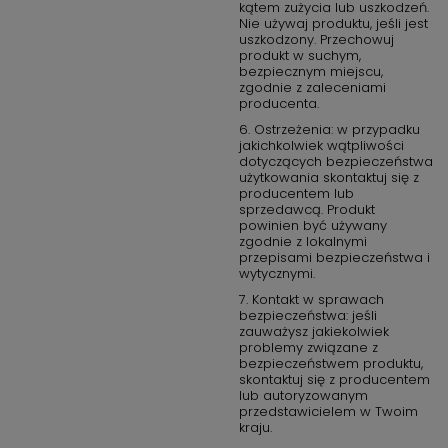
kątem zużycia lub uszkodzeń.
głowica ceramiczna
Nie używaj produktu, jeśli jest
kolor CZARNY - STAL SZCZOTKOWANA
uszkodzony. Przechowuj
produkt w suchym,
bezpiecznym miejscu,
zgodnie z zaleceniami
producenta.
6. Ostrzeżenia: w przypadku
jakichkolwiek wątpliwości
dotyczących bezpieczeństwa
użytkowania skontaktuj się z
producentem lub
sprzedawcą. Produkt
powinien być używany
zgodnie z lokalnymi
przepisami bezpieczeństwa i
wytycznymi.
7. Kontakt w sprawach
bezpieczeństwa: jeśli
zauważysz jakiekolwiek
problemy związane z
bezpieczeństwem produktu,
skontaktuj się z producentem
lub autoryzowanym
przedstawicielem w Twoim
kraju.