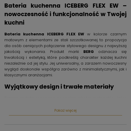
Bateria kuchenna ICEBERG FLEX EW –
nowoczesność i funkcjonalność w Twojej
kuchni
Bateria kuchenna ICEBERG FLEX EW
w kolorze czarnym
matowym z elementami ze stali szczotkowanej to propozycja
dla osób ceniących połączenie stylowego designu z najwyższą
jakością wykonania. Produkt marki
BERG
odznacza się
trwałością i estetyką, które podkreślą charakter każdej kuchni
niezależnie od jej stylu. Jej uniwersalny, a zarazem nowoczesny
wygląd doskonale współgra zarówno z minimalistycznymi, jak i
klasycznymi aranżacjami.
Wyjątkowy design i trwałe materiały
Bateria została wykonana z wysokiej jakości materiałów, które
gwarantują odporność na uszkodzenia mechaniczne oraz
działanie wilgoci. Połączenie czarnego matu z detalami ze stali
Pokaż więcej
szczotkowanej nadaje produktowi eleganckiego i
ponadczasowego charakteru. Dzięki temu bateria kuchenna
ICEBERG FLEX EW stanowi nie tylko praktyczny element