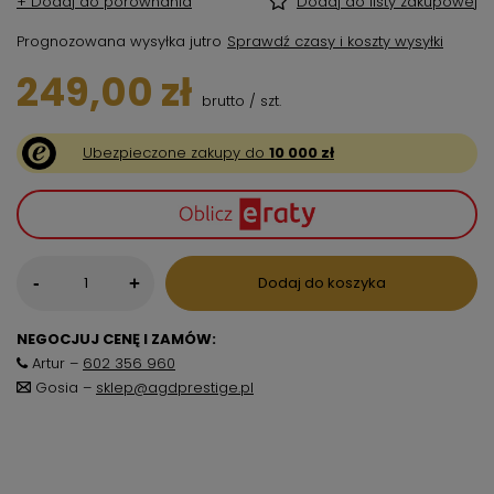
+ Dodaj do porównania
Dodaj do listy zakupowej
Prognozowana wysyłka
jutro
Sprawdź czasy i koszty wysyłki
249,00 zł
brutto
/
szt.
Ubezpieczone zakupy do
10 000 zł
-
Dodaj do koszyka
+
NEGOCJUJ CENĘ I ZAMÓW:
Artur –
602 356 960
Gosia –
sklep@agdprestige.pl