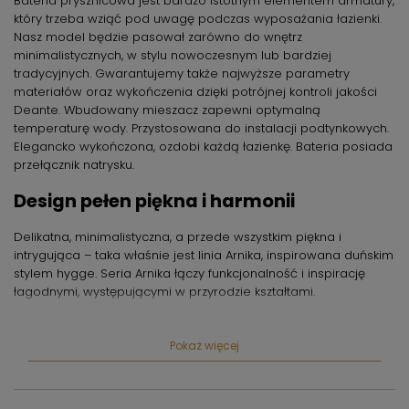
Bateria prysznicowa jest bardzo istotnym elementem armatury,
który trzeba wziąć pod uwagę podczas wyposażania łazienki.
Nasz model będzie pasował zarówno do wnętrz
minimalistycznych, w stylu nowoczesnym lub bardziej
tradycyjnych. Gwarantujemy także najwyższe parametry
materiałów oraz wykończenia dzięki potrójnej kontroli jakości
Deante. Wbudowany mieszacz zapewni optymalną
temperaturę wody. Przystosowana do instalacji podtynkowych.
Elegancko wykończona, ozdobi każdą łazienkę. Bateria posiada
przełącznik natrysku.
Design pełen piękna i harmonii
Delikatna, minimalistyczna, a przede wszystkim piękna i
intrygująca – taka właśnie jest linia Arnika, inspirowana duńskim
stylem hygge. Seria Arnika łączy funkcjonalność i inspirację
łagodnymi, występującymi w przyrodzie kształtami.
Różnorodność kolorów daje wiele
Pokaż więcej
możliwości aranżacji
Ta perfekcyjna forma dostępna jest w wielu wykończeniach:
klasycznym chromie, majestatycznym złocie błyszczącym i