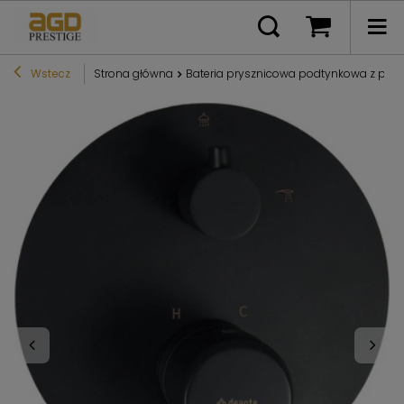
Wstecz
Strona główna
Bateria prysznicowa podtynkowa z prze