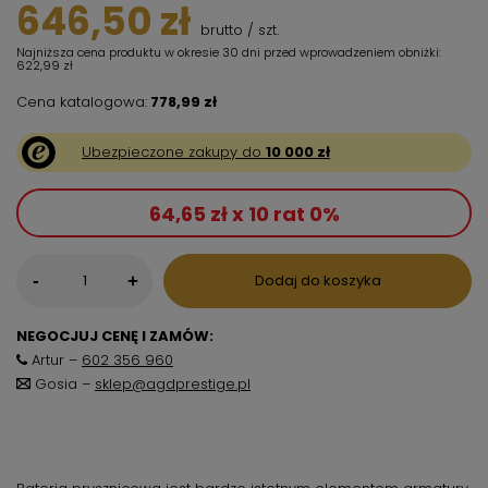
646,50 zł
brutto
/
szt.
Najniższa cena produktu w okresie 30 dni przed wprowadzeniem obniżki:
622,99 zł
Cena katalogowa:
778,99 zł
Ubezpieczone zakupy do
10 000 zł
64,65 zł x 10 rat 0%
-
Dodaj do koszyka
+
NEGOCJUJ CENĘ I ZAMÓW:
Artur –
602 356 960
Gosia –
sklep@agdprestige.pl