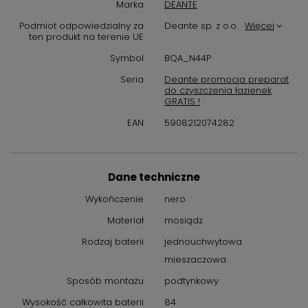
Marka
DEANTE
szczotkowanym, szlachetnej czerni oraz intrygującej głębokiej
Podmiot odpowiedzialny za
Deante sp. z o.o.
Więcej
szarości - titanium.
ten produkt na terenie UE
Mechaniczny ceramiczny przełącznik
Symbol
BQA_N44P
funkcji
Seria
Deante promocja preparat
do czyszczenia łazienek
Dyskretny, a jednocześnie bardzo poręczny przełącznik funkcji,
GRATIS !
który umożliwia zmianę wypływu strumienia wody nawet przy
EAN
5908212074282
niskim ciśnieniu.
Montaż podtynkowy zapewnia estetykę
łazienki
Dane techniczne
Wykończenie
nero
Kluczowymi zaletami montażu podtynkowego są estetyczny
wygląd, łatwiejsze utrzymanie łazienki w czystości oraz ukrycie
Materiał
mosiądz
nieatrakcyjnych elementów instalacji, które dzięki temu nie są
Rodzaj baterii
jednouchwytowa
narażone na uszkodzenia mechaniczne. Takie rozwiązania
sprawdzą się również w małych łazienkach, w których liczy się
mieszaczowa
każdy centymetr. Po zastosowaniu systemu podtynkowego
Sposób montażu
podtynkowy
widoczne pozostają jedynie dekoracyjne elementy natynkowe,
a łazienka jest funkcjonalna, efektowna i świetnie wpisuje się w
Wysokość całkowita baterii
84