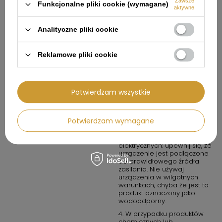
instrukcją obsługi.
Zawsze
Funkcjonalne pliki cookie (wymagane)
aktywne
Instrukcja bezpiecznego
1. Przeznaczenie produktu:
użytkowania
Używaj produktu wyłącznie w
Analityczne pliki cookie
sposób opisany w instrukcji
obsługi oraz w warunkach
zalecanych przez
Reklamowe pliki cookie
producenta.
2. Środki ostrożności: zawsze
przestrzegaj zasad
bezpieczeństwa określonych
Potwierdzam wszystkie
w instrukcji obsługi. Produkt
nie jest zabawką. Należy
przechowywać go poza
zasięgiem dzieci, chyba że
Potwierdzam wymagane
instrukcja stanowi inaczej.
3. W przypadku produktów
elektrycznych: upewnij się, że
urządzenie jest podłączone
do prawidłowego źródła
zasilania. Nie używaj
urządzenia w wilgotnych
warunkach, chyba że jest to
produkt oznaczony jako
wodoodporny.
4. W przypadku produktów
chemicznych lub