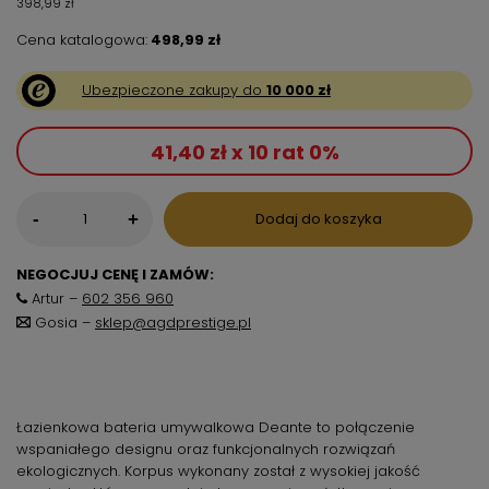
398,99 zł
Cena katalogowa:
498,99 zł
Ubezpieczone zakupy do
10 000 zł
41,40 zł x 10 rat 0%
-
Dodaj do koszyka
+
NEGOCJUJ CENĘ I ZAMÓW:
Artur –
602 356 960
Gosia –
sklep@agdprestige.pl
Łazienkowa bateria umywalkowa Deante to połączenie
wspaniałego designu oraz funkcjonalnych rozwiązań
ekologicznych. Korpus wykonany został z wysokiej jakość