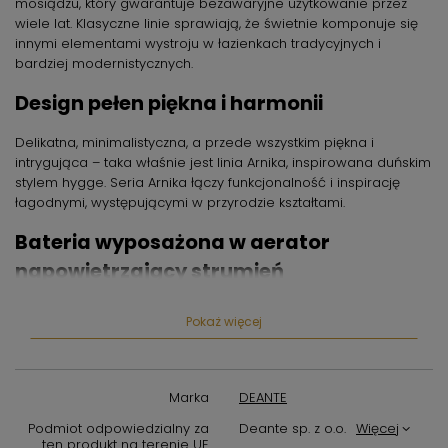
mosiądzu, który gwarantuje bezawaryjne użytkowanie przez
wiele lat. Klasyczne linie sprawiają, że świetnie komponuje się
innymi elementami wystroju w łazienkach tradycyjnych i
bardziej modernistycznych.
Design pełen piękna i harmonii
Delikatna, minimalistyczna, a przede wszystkim piękna i
intrygująca – taka właśnie jest linia Arnika, inspirowana duńskim
stylem hygge. Seria Arnika łączy funkcjonalność i inspirację
łagodnymi, występującymi w przyrodzie kształtami.
Bateria wyposażona w aerator
napowietrzający strumień
Bateria wyposażona została w aerator, dzięki któremu strumień
Pokaż więcej
wody jest doskonale napowietrzony i miękki. Rozwiązanie to
poprawia komfort użytkowania, zarazem ograniczając zużycie
wody, co przekłada się na niższe rachunki domowe. Zyskujesz
też świadomość, że przyczyniasz się do dbania o naszą
Marka
DEANTE
planetę.
Podmiot odpowiedzialny za
Deante sp. z o.o.
Więcej
ten produkt na terenie UE