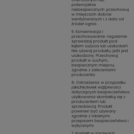
potencjalnie
niebezpiecznych: przechowuj
w miejscach dobrze
wentylowanych i z dala od
źródeł ognia.
5. Konserwacja i
przechowywanie: regularnie
sprawdzaj produkt pod
kątem zużycia lub uszkodzeń.
Nie używaj produktu, jeśli jest
uszkodzony. Przechowuj
produkt w suchym,
bezpiecznym miejscu,
zgodnie z zaleceniami
producenta.
6. Ostrzeżenia: w przypadku
jakichkolwiek wątpliwości
dotyczących bezpieczeństwa
użytkowania skontaktuj się z
producentem lub
sprzedawcą. Produkt
powinien być używany
zgodnie z lokalnymi
przepisami bezpieczeństwa i
wytycznymi.
7. Kontakt w sprawach