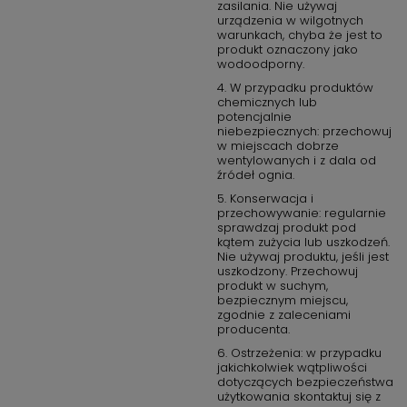
zasilania. Nie używaj
urządzenia w wilgotnych
warunkach, chyba że jest to
produkt oznaczony jako
wodoodporny.
4. W przypadku produktów
chemicznych lub
potencjalnie
niebezpiecznych: przechowuj
w miejscach dobrze
wentylowanych i z dala od
źródeł ognia.
5. Konserwacja i
przechowywanie: regularnie
sprawdzaj produkt pod
kątem zużycia lub uszkodzeń.
Nie używaj produktu, jeśli jest
uszkodzony. Przechowuj
produkt w suchym,
bezpiecznym miejscu,
zgodnie z zaleceniami
producenta.
6. Ostrzeżenia: w przypadku
jakichkolwiek wątpliwości
dotyczących bezpieczeństwa
użytkowania skontaktuj się z