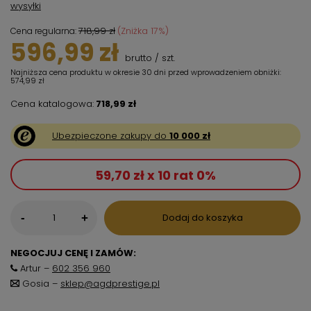
wysyłki
718,99 zł
(Zniżka
17
%)
Cena regularna:
596,99 zł
brutto
/
szt.
Najniższa cena produktu w okresie 30 dni przed wprowadzeniem obniżki:
574,99 zł
Cena katalogowa:
718,99 zł
Ubezpieczone zakupy do
10 000 zł
59,70 zł x 10 rat 0%
-
Dodaj do koszyka
+
NEGOCJUJ CENĘ I ZAMÓW:
Artur –
602 356 960
Gosia –
sklep@agdprestige.pl