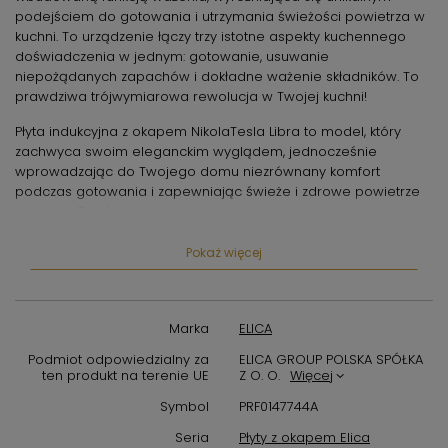
podejściem do gotowania i utrzymania świeżości powietrza w
kuchni. To urządzenie łączy trzy istotne aspekty kuchennego
doświadczenia w jednym: gotowanie, usuwanie
niepożądanych zapachów i dokładne ważenie składników. To
prawdziwa trójwymiarowa rewolucja w Twojej kuchni!
Płyta indukcyjna z okapem NikolaTesla Libra to model, który
zachwyca swoim eleganckim wyglądem, jednocześnie
wprowadzając do Twojego domu niezrównany komfort
podczas gotowania i zapewniając świeże i zdrowe powietrze
w kuchni. Ta płyta została starannie wykonana z czarnego szkła
i żeliwa, co nadaje jej nie tylko estetyczny wygląd, ale także
trwałość. Dzięki swojej wysokiej wydajności, idealnie sprawdza
Pokaż więcej
się w kuchniach o średniej wielkości.
NikolaTesla Libra działa w trybie wyciągu i musi być
podłączona do wentylacji. Jest wyposażona w pięć poziomów
Marka
ELICA
regulacji pochłaniania zapachów, co pozwala na skuteczne
Podmiot odpowiedzialny za
ELICA GROUP POLSKA SPÓŁKA
dostosowanie mocy ssania do rodzaju gotowanych potraw.
ten produkt na terenie UE
Z O. O.
Więcej
Dla użytkownika czynności konserwacyjne przebiegają szybko i
wygodnie, ponieważ filtry przeciwtłuszczowe i węglowe można
Symbol
PRF0147744A
łatwo wyjąć od góry, a także uzyskać dostęp do wnętrza
Seria
Płyty z okapem Elica
urządzenia, aby usunąć wszelkie przypadkowe wycieki. Płyta