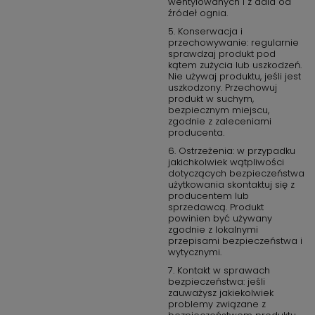
okapu.
wentylowanych i z dala od
źródeł ognia.
WARMING MODE
Funkcja ta została zaprojektowana z
5. Konserwacja i
myślą o wolno gotowanych potrawach. Idealnie nadaje
przechowywanie: regularnie
sprawdzaj produkt pod
się do podgrzewania płynnych potraw, takich jak mleko i
kątem zużycia lub uszkodzeń.
bulion, ale także do kremów i sosów, bez obaw o ich
Nie używaj produktu, jeśli jest
przegrzanie. Ponadto tryb nagrzewania (Warming Mode)
uszkodzony. Przechowuj
umożliwia utrzymanie gotowych potraw w odpowiedniej
produkt w suchym,
bezpiecznym miejscu,
temperaturze, podczas gdy inne potrawy nadal się
zgodnie z zaleceniami
gotują.
producenta.
EASY TO MAINTAIN
Utrzymanie okapu w czystości nie
6. Ostrzeżenia: w przypadku
jakichkolwiek wątpliwości
tylko gwarantuje maksymalną higienę w kuchni, ale także
dotyczących bezpieczeństwa
zapewnia dłuższą żywotność produktu. Modele Elica
użytkowania skontaktuj się z
zostały wykonane z materiałów i wykończeń, które
producentem lub
sprawiają, że czynności konserwacyjne przebiegają
sprzedawcą. Produkt
powinien być używany
bardzo sprawnie. Aby można było je szybko umyć lub
zgodnie z lokalnymi
wymienić, wszystkie elementy eksploatacyjne oraz filtry
przepisami bezpieczeństwa i
przeciwtłuszczowe i zapachowe są łatwo dostępne.
wytycznymi.
Dzięki temu utrzymanie czystości w kuchni staje się
7. Kontakt w sprawach
prostsze niż kiedykolwiek wcześniej.
bezpieczeństwa: jeśli
zauważysz jakiekolwiek
Wybierając płytę indukcyjną zintegrowanym okapem Elica
problemy związane z
NikolaTesla, inwestujesz w nowoczesność, wygodę i wydajność