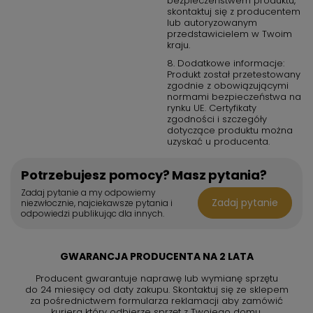
bezpieczeństwem produktu,
skontaktuj się z producentem
w swojej kuchni. Ten innowacyjny produkt zapewnia nie tylko
lub autoryzowanym
doskonałe gotowanie, ale także łatwość utrzymania czystości i
przedstawicielem w Twoim
bezpieczeństwo Twojej rodziny.
kraju.
8. Dodatkowe informacje:
Produkt został przetestowany
zgodnie z obowiązującymi
normami bezpieczeństwa na
rynku UE. Certyfikaty
zgodności i szczegóły
dotyczące produktu można
uzyskać u producenta.
Potrzebujesz pomocy? Masz pytania?
Zadaj pytanie a my odpowiemy
Zadaj pytanie
niezwłocznie, najciekawsze pytania i
odpowiedzi publikując dla innych.
GWARANCJA PRODUCENTA NA 2 LATA
Producent gwarantuje naprawę lub wymianę sprzętu
do 24 miesięcy od daty zakupu. Skontaktuj się ze sklepem
za pośrednictwem formularza reklamacji aby
zamówić
kuriera który odbierze sprzęt z Twojego domu.