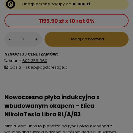
Ubezpieczone zakupy do
10 000 zł
1199,90 zł x 10 rat 0%
-
Dodaj do koszyka
+
NEGOCJUJ CENĘ I ZAMÓW:
Artur –
602 356 960
Gosia –
sklep@agdprestige.pl
Nowoczesna płyta indukcyjna z
wbudowanym okapem - Elica
NikolaTesla Libra BL/A/83
NikolaTesla Libra to pierwsza na rynku płyta kuchenna z
wbudowaną funkcją ważenia, wyróżniająca się unikalnym