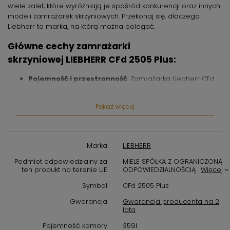
wiele zalet, które wyróżniają je spośród konkurencji oraz innych
modeli zamrażarek skrzyniowych. Przekonaj się, dlaczego
Liebherr to marka, na którą można polegać.
Główne cechy zamrażarki
skrzyniowej LIEBHERR CFd 2505 Plus:
Pojemność i przestronność
: Zamrażarka Liebherr CFd
2505 Plus oferuje dużą przestrzeń do przechowywania,
co sprawia, że jest idealna zarówno do domowego
Pokaż więcej
użytku, jak i w małych biznesach, takich jak kawiarnie czy
sklepy spożywcze. Wnętrze jest przemyślane, aby
pomieścić duże ilości produktów spożywczych.
Marka
LIEBHERR
Technologia NoFrost
: Dzięki zaawansowanemu
systemowi NoFrost, już nigdy nie będziesz musiał się
Podmiot odpowiedzialny za
MIELE SPÓŁKA Z OGRANICZONĄ
martwić o ręczne rozmrażanie zamrażarki. To oszczędza
ten produkt na terenie UE
ODPOWIEDZIALNOŚCIĄ
Więcej
Twój czas i zachowuje doskonałe warunki
Symbol
CFd 2505 Plus
przechowywania dla produktów.
Gwarancja
Gwarancja producenta na 2
Niskie zużycie energii
: Zamrażarka Liebherr CFd 2505
lata
Plus charakteryzuje się niskim zużyciem energii, co nie
Pojemność komory
359l
tylko wpływa korzystnie na Twój portfel, ale również na