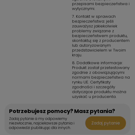
przepisami bezpieczeństwa i
wytycznymi.
7. Kontakt w sprawach
bezpieczeństwa: jeśli
zauważysz jakiekolwiek
problemy związane z
bezpieczeństwem produktu,
skontaktuj się z producentem
lub autoryzowanym
przedstawicielem w Twoim
kraju.
8. Dodatkowe informacje:
Produkt został przetestowany
zgodnie z obowiązującymi
normami bezpieczeństwa na
rynku UE. Certyfikaty
zgodności i szczegóły
dotyczące produktu można
uzyskać u producenta.
Potrzebujesz pomocy? Masz pytania?
Zadaj pytanie a my odpowiemy
Zadaj pytanie
niezwłocznie, najciekawsze pytania i
odpowiedzi publikując dla innych.