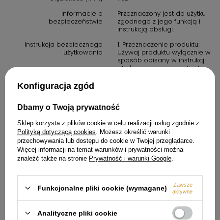
Informacje o
Przeznaczony jest do użytku
bezpieczeństwie
zgodnego z jego funkcją i
instrukcją obsługi.
Instrukcja bezpiecznego
1. Przeznaczenie produktu:
użytkowania
Używaj produktu wyłącznie w
sposób opisany w instrukcji
obsługi oraz w warunkach
zalecanych przez
producenta.
Konfiguracja zgód
2. Środki ostrożności: zawsze
przestrzegaj zasad
Dbamy o Twoją prywatność
bezpieczeństwa określonych
w instrukcji obsługi. Produkt
Sklep korzysta z plików cookie w celu realizacji usług zgodnie z
nie jest zabawką. Należy
Polityką dotyczącą cookies
. Możesz określić warunki
przechowywać go poza
przechowywania lub dostępu do cookie w Twojej przeglądarce.
zasięgiem dzieci, chyba że
Więcej informacji na temat warunków i prywatności można
instrukcja stanowi inaczej.
znaleźć także na stronie
Prywatność i warunki Google
.
3. W przypadku produktów
elektrycznych: upewnij się, że
urządzenie jest podłączone
Zawsze
do prawidłowego źródła
Funkcjonalne pliki cookie (wymagane)
aktywne
zasilania. Nie używaj
urządzenia w wilgotnych
warunkach, chyba że jest to
Analityczne pliki cookie
produkt oznaczony jako