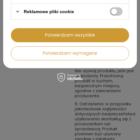
wodoodporny.
Reklamowe pliki cookie
4. W przypadku produktów
chemicznych lub
potencjalnie
niebezpiecznych: przechowuj
w miejscach dobrze
Potwierdzam wszystkie
wentylowanych i z dala od
źródeł ognia.
5. Konserwacja i
Potwierdzam wymagane
przechowywanie: regularnie
sprawdzaj produkt pod
kątem zużycia lub uszkodzeń.
Nie używaj produktu, jeśli jest
uszkodzony. Przechowuj
produkt w suchym,
bezpiecznym miejscu,
zgodnie z zaleceniami
producenta.
6. Ostrzeżenia: w przypadku
jakichkolwiek wątpliwości
dotyczących bezpieczeństwa
użytkowania skontaktuj się z
producentem lub
sprzedawcą. Produkt
powinien być używany
zgodnie z lokalnymi