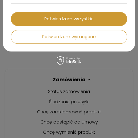
Tostery na 2 kromki TSF01MLMEU
Chłodziarka na wino SMEG
- SMEG
Linea CVI120B3E1
804,99 zł
8 753,99 zł
Potwierdzam wszystkie
Cena regularna:
947,00 zł
Cena regularna:
10 299,00 zł
Najniższa cena produktu w
Najniższa cena produktu w
Potwierdzam wymagane
okresie 30 dni przed
okresie 30 dni przed
wprowadzeniem obniżki:
wprowadzeniem obniżki:
804,99 zł
9 999,00 zł
Zamówienia
Status zamówienia
Śledzenie przesyłki
Chcę zareklamować produkt
Chcę odstąpić od umowy
Chcę wymienić produkt