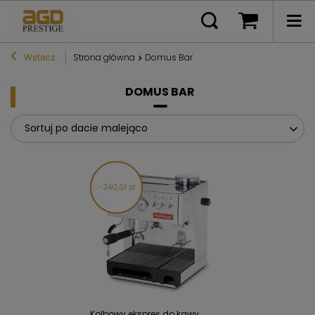
Wstecz
Strona główna
Domus Bar
DOMUS BAR
Sortuj po dacie malejąco
340,01 zł
Kolbowy ekspres do kawy