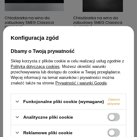
Chłodziarka na wino do
Chłodziarka na wino do
zabudowy SMEG Classica
zabudowy SMEG Classica
CVI320XE1
CVI338RX1
8 753,99 zł
13 393,99 zł
Konfiguracja zgód
Cena regularna:
10 299,00 zł
Cena regularna:
15 758,00 zł
Dbamy o Twoją prywatność
Najniższa cena produktu w
Najniższa cena produktu w
okresie 30 dni przed
okresie 30 dni przed
wprowadzeniem obniżki:
wprowadzeniem obniżki:
Sklep korzysta z plików cookie w celu realizacji usług zgodnie z
9 999,00 zł
15 299,00 zł
Polityką dotyczącą cookies
. Możesz określić warunki
przechowywania lub dostępu do cookie w Twojej przeglądarce.
Więcej informacji na temat warunków i prywatności można
znaleźć także na stronie
Prywatność i warunki Google
.
142,01 zł
1 545,01 zł
Zawsze
Funkcjonalne pliki cookie (wymagane)
aktywne
Analityczne pliki cookie
Reklamowe pliki cookie