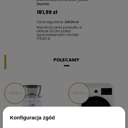
Deante
181,99 zł
Cena regularna:
218,99 zł
Najniższa cena produktu w
okresie 30 dni przed
wprowadzeniem obniżki:
174,99 zł
POLECAMY
154,01 zł
927,01 zł
Konfiguracja zgód