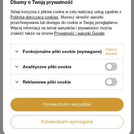
Dbamy o Twoją prywatność
Sklep korzysta z plików cookie w celu realizacji usług zgodnie z
Polityką dotyczącą cookies
. Możesz określić warunki
Młynki do kawy CGF03PBEU -
Suszarka wolnostojąca 8kg
SMEG
SMEG DNP09SEBIN Steam LED
przechowywania lub dostępu do cookie w Twojej przeglądarce.
54cm
Więcej informacji na temat warunków i prywatności można
874,99 zł
znaleźć także na stronie
Prywatność i warunki Google
.
5 251,99 zł
Cena regularna:
1 029,00 zł
Cena regularna:
6 179,00 zł
Najniższa cena produktu w
Zawsze
okresie 30 dni przed
Najniższa cena produktu w
Funkcjonalne pliki cookie (wymagane)
aktywne
wprowadzeniem obniżki:
okresie 30 dni przed
874,99 zł
wprowadzeniem obniżki:
5 999,00 zł
Analityczne pliki cookie
Reklamowe pliki cookie
100,01 zł
100,01 zł
Potwierdzam wszystkie
Potwierdzam wymagane