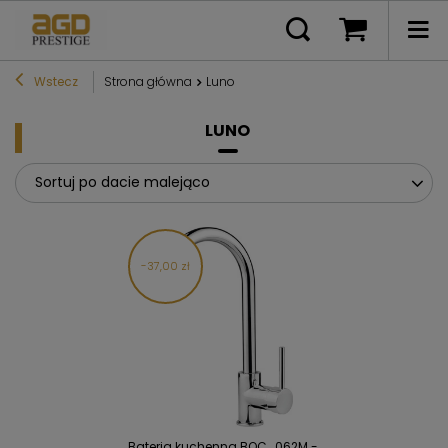
Wstecz
Strona główna
Luno
LUNO
Sortuj po dacie malejąco
37,00 zł
Bateria kuchenna BOC_062M -