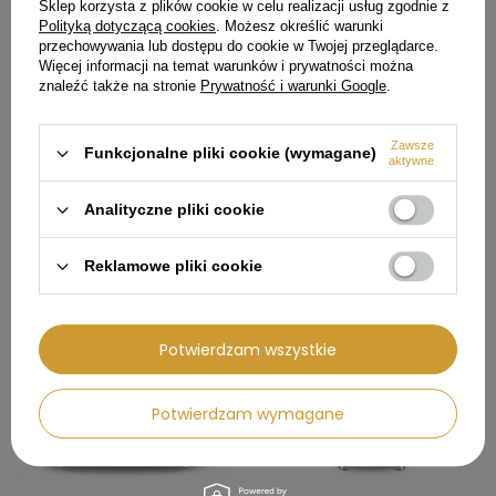
Sklep korzysta z plików cookie w celu realizacji usług zgodnie z
Cena regularna:
1 338,00 zł
Polityką dotyczącą cookies
. Możesz określić warunki
przechowywania lub dostępu do cookie w Twojej przeglądarce.
Najniższa cena produktu w
okresie 30 dni przed
Więcej informacji na temat warunków i prywatności można
wprowadzeniem obniżki:
znaleźć także na stronie
Prywatność i warunki Google
.
1 103,99 zł
Zawsze
Funkcjonalne pliki cookie (wymagane)
aktywne
POLECAMY
Analityczne pliki cookie
Reklamowe pliki cookie
142,01 zł
154,01 zł
Potwierdzam wszystkie
Potwierdzam wymagane