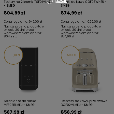
Tostery na 2 kromki TSF01MLMEU
Młynki do kawy CGF03WHEU -
- SMEG
SMEG
804,99 zł
874,99 zł
Cena regularna:
947,00 zł
Cena regularna:
1 029,00 zł
Najniższa cena produktu w
Najniższa cena produktu w
okresie 30 dni przed
okresie 30 dni przed
wprowadzeniem obniżki:
wprowadzeniem obniżki:
804,99 zł
874,99 zł
100,01 zł
151,01 zł
Spieniacze do mleka
Ekspresy do kawy, przelewowe
MFF02BLMEU - SMEG
DCF02MLMEU - SMEG
567,99 zł
856,99 zł