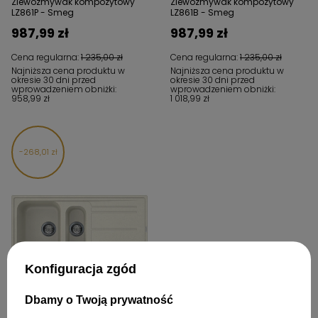
Zlewozmywak kompozytowy
Zlewozmywak kompozytowy
LZ861P - Smeg
LZ861B - Smeg
987,99 zł
987,99 zł
Cena regularna:
1 235,00 zł
Cena regularna:
1 235,00 zł
Najniższa cena produktu w
Najniższa cena produktu w
okresie 30 dni przed
okresie 30 dni przed
wprowadzeniem obniżki:
wprowadzeniem obniżki:
958,99 zł
1 018,99 zł
268,01 zł
W PROMOCJI
Konfiguracja zgód
Zlewozmywak kompozytowy
LZ102P - Smeg
Dbamy o Twoją prywatność
1 069,99 zł