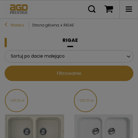
Wstecz
Strona główna
RIGAE
RIGAE
Sortuj po dacie malejąco
Filtrowanie
247,01 zł
247,01 zł