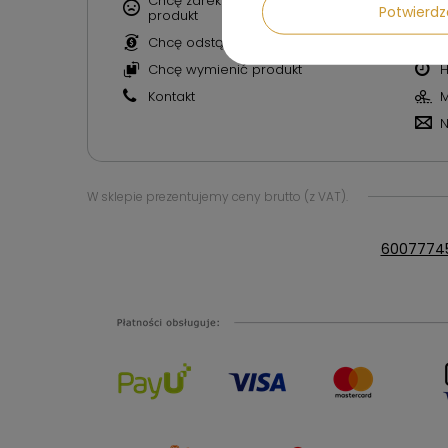
Chcę zareklamować
L
Potwier
produkt
L
Chcę odstąpić od umowy
p
Chcę wymienić produkt
H
Kontakt
M
N
W sklepie prezentujemy ceny brutto (z VAT).
6007774