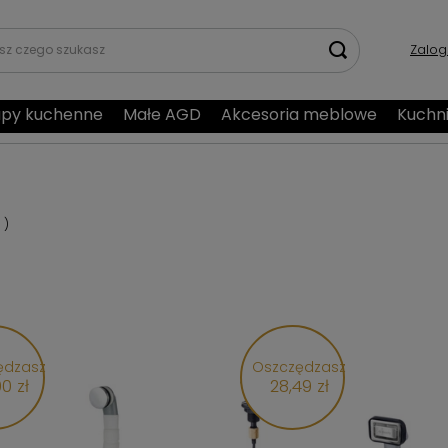
Zalog
py kuchenne
Małe AGD
Akcesoria meblowe
Kuchn
3
)
ędzasz
Oszczędzasz
0 zł
28,49 zł