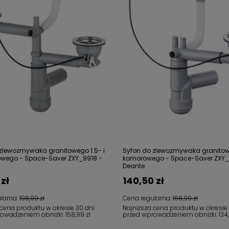
zlewozmywaka granitowego 1.5- i
Syfon do zlewozmywaka granitow
wego - Space-Saver ZXY_9918 -
komorowego - Space-Saver ZXY_9
Deante
 zł
140,50 zł
larna:
198,99 zł
Cena regularna:
168,99 zł
 cena produktu w okresie 30 dni
Najniższa cena produktu w okresie
rowadzeniem obniżki:
158,99 zł
przed wprowadzeniem obniżki:
134