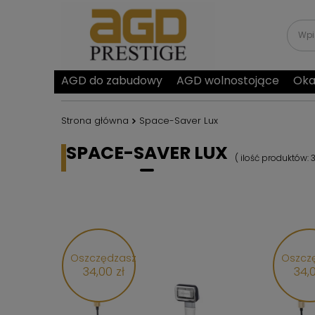
AGD do zabudowy
AGD wolnostojące
Oka
Strona główna
Space-Saver Lux
SPACE-SAVER LUX
( ilość produktów:
Oszczędzasz
Oszcz
34,00 zł
34,0