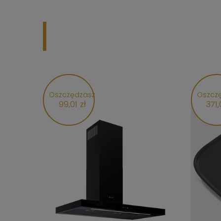
Oszczędzasz
Oszcz
99,01 zł
371,