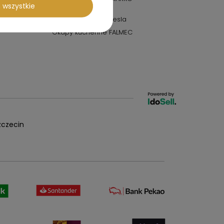
 wszystkie
Design
Seria ELICA NikolaTesla
Okapy kuchenne FALMEC
czecin