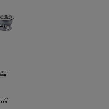
ego 1-
911 -
 30 dni
,99 zł