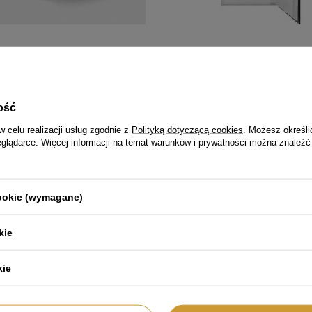
tryczny wielofunkcyjny MGGP01 -
Lodówka do zabudowy SMEG C8
Universal
ość
99 zł
6 127,99 zł
w celu realizacji usług zgodnie z
Polityką dotyczącą cookies
. Możesz określi
larna:
2 471,00 zł
Cena regularna:
7 209,00 zł
eglądarce. Więcej informacji na temat warunków i prywatności można znaleźć
 cena produktu w okresie 30 dni
Najniższa cena produktu w okresie 
owadzeniem obniżki:
2 099,99 zł
przed wprowadzeniem obniżki:
6 9
cookie (wymagane)
kie
Regulaminy
to
kie
Prognozowana wysyłka
arejestruj się
Sposoby płatności i prowizje
oszyk
Regulamin