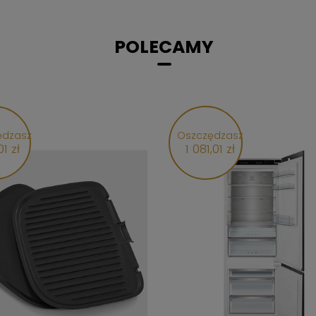
POLECAMY
ędzasz
Oszczędzasz
01 zł
1 081,01 zł