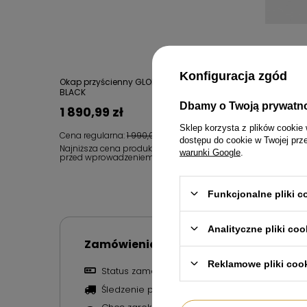
Konfiguracja zgód
Okap przyścienny GLOBALO LONATIO 90.2
Grill elek
BLACK
Smeg
Dbamy o Twoją prywatn
1 890,99 zł
2 099,
Sklep korzysta z plików cookie 
Cena regularna:
1 990,00 zł
Cena regu
dostępu do cookie w Twojej prz
Najniższa cena produktu w okresie 30 dni
Najniższa
warunki Google
.
przed wprowadzeniem obniżki:
1 890,99 zł
przed wpr
Funkcjonalne pliki 
Analityczne pliki coo
Zamówienia
Kon
Reklamowe pliki coo
Status zamówienia
Z
Śledzenie przesyłki
K