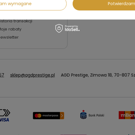
isty zakupowe
dzam wymagane
Potwierdzam
Polityka prywatności
ista zakupionych
roduktów
Odstąpienie od umowy
istoria transakcji
oje rabaty
ewsletter
57
sklep@agdprestige.pl
AGD Prestige
,
Zimowa 18
,
70-807
Sz