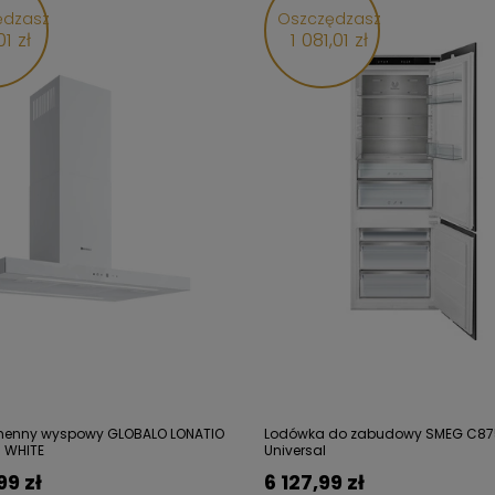
ędzasz
Oszczędzasz
01 zł
1 081,01 zł
henny wyspowy GLOBALO LONATIO
Lodówka do zabudowy SMEG C8
3 WHITE
Universal
99 zł
6 127,99 zł