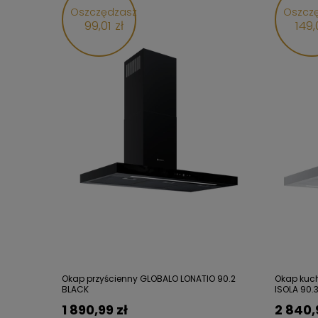
Oszczędzasz
Oszcz
99,01 zł
149,
Okap przyścienny GLOBALO LONATIO 90.2
Okap kuc
BLACK
ISOLA 90.
1 890,99 zł
2 840,