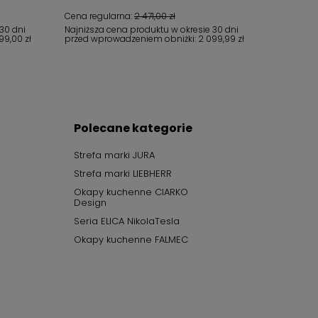
Cena regularna:
2 471,00 zł
30 dni
Najniższa cena produktu w okresie 30 dni
99,00 zł
przed wprowadzeniem obniżki:
2 099,99 zł
Polecane kategorie
Strefa marki JURA
Strefa marki LIEBHERR
Okapy kuchenne CIARKO
Design
Seria ELICA NikolaTesla
Okapy kuchenne FALMEC