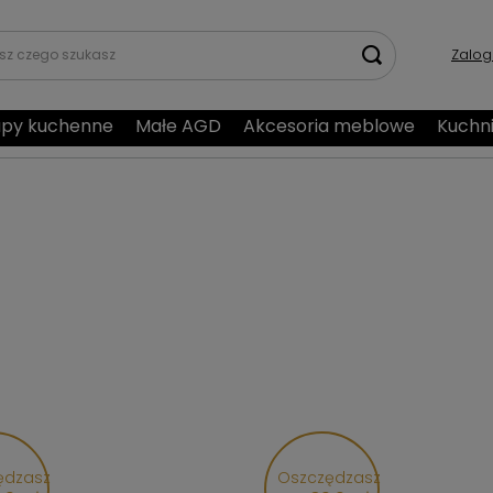
Zalog
py kuchenne
Małe AGD
Akcesoria meblowe
Kuchn
ędzasz
Oszczędzasz