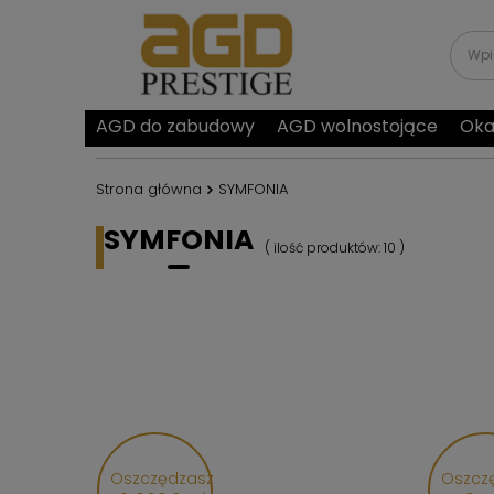
AGD do zabudowy
AGD wolnostojące
Oka
Strona główna
SYMFONIA
SYMFONIA
( ilość produktów:
10
)
Oszczędzasz
Oszcz