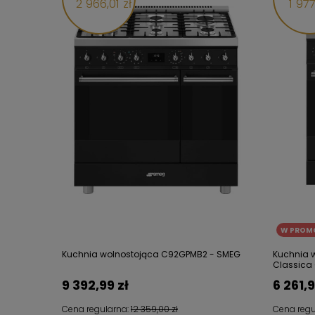
2 966,01 zł
1 977
W PROM
Kuchnia wolnostojąca C92GPMB2 - SMEG
Kuchnia 
Classica
9 392,99 zł
6 261,9
Cena regularna:
12 359,00 zł
Cena regu