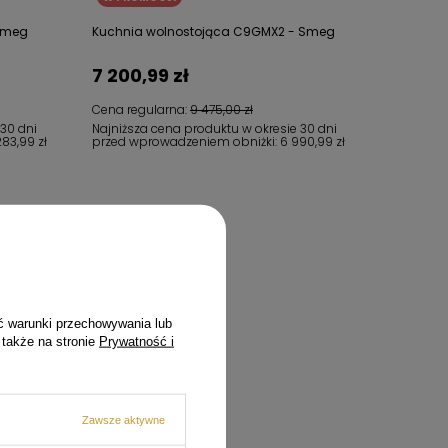
 Smeg
Kuchnia wolnostojąca C9GMX2 - Smeg
7 200,99 zł
Cena regularna:
9 475,00 zł
 30 dni
Najniższa cena produktu w okresie 30 dni
283,99 zł
przed wprowadzeniem obniżki:
6 990,99 zł
ć warunki przechowywania lub
 także na stronie
Prywatność i
Zawsze aktywne