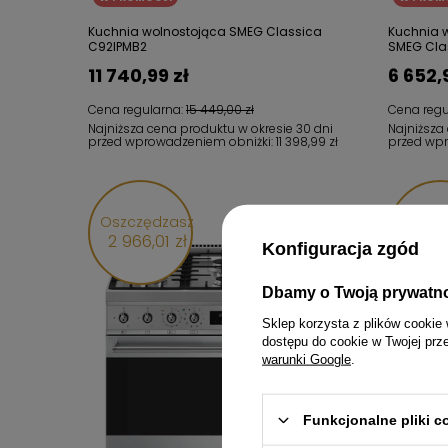
Kuchnia wolnostojąca SMEG Classica
Kuchnia w
C92IPMB2
SMEG Cla
11 740,99 zł
6 652,
Cena regularna:
15 449,00 zł
Cena regu
Najniższa cena produktu w okresie 30 dni
Najniższa
przed wprowadzeniem obniżki:
11 398,99 zł
przed wp
Oszczędzasz
Oszcz
2 966,01 zł
1 681
Konfiguracja zgód
Dbamy o Twoją prywatn
Sklep korzysta z plików cookie 
dostępu do cookie w Twojej prz
warunki Google
.
Funkcjonalne pliki 