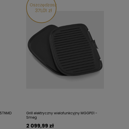
Oszczędzasz
371,01 zł
75TNMD
Grill elektryczny wielofunkcyjny MGGP01 -
Smeg
2 099,99 zł