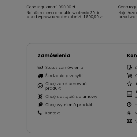
Cena regularna:
1 990,00 zł
Cena regu
Najniższa cena produktu w okresie 30 dni
Najniższa
przed wprowadzeniem obniżki:
1 890,99 zł
przed wpr
Zamówienia
Kon
Status zamówienia
Z
Śledzenie przesyłki
K
Chcę zareklamować
L
produkt
L
Chcę odstąpić od umowy
p
Chcę wymienić produkt
H
Kontakt
M
N