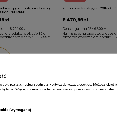
olnostojąca z płytą indukcyjną
Kuchnia wolnostojąca C9IMX2 -
ssica C6IPMBM2
99 zł
9 470,99 zł
larna:
8 754,00 zł
Cena regularna:
12 462,00 zł
 cena produktu w okresie 30 dni
Najniższa cena produktu w okresie
rowadzeniem obniżki:
6 652,99 zł
przed wprowadzeniem obniżki:
10 
ędzasz
,01 zł
ość
w celu realizacji usług zgodnie z
Polityką dotyczącą cookies
. Możesz określi
eglądarce. Więcej informacji na temat warunków i prywatności można znaleźć
cookie (wymagane)