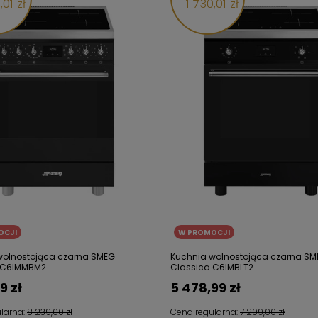
,01 zł
1 730,01 zł
OCJI
W PROMOCJI
wolnostojąca czarna SMEG
Kuchnia wolnostojąca czarna S
 C6IMMBM2
Classica C6IMBLT2
9 zł
5 478,99 zł
larna:
8 239,00 zł
Cena regularna:
7 209,00 zł