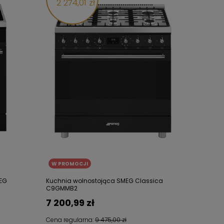
2 274,01 zł
W PROMOCJI
MEG
Kuchnia wolnostojąca SMEG Classica
C9GMMB2
7 200,99 zł
Cena regularna:
9 475,00 zł