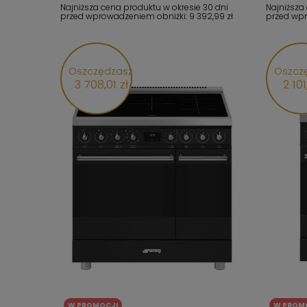
Najniższa cena produktu w okresie 30 dni
Najniższa
przed wprowadzeniem obniżki:
9 392,99 zł
przed wp
Oszczędzasz
Oszcz
3 708,01 zł
2 101
W PROMOCJI
W PROM