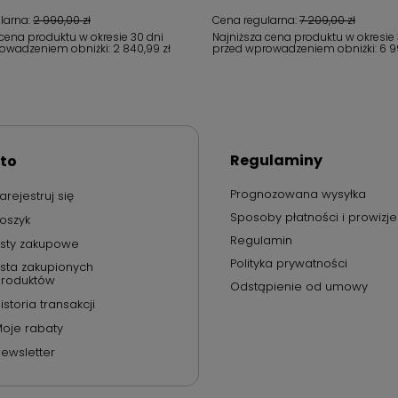
larna:
2 990,00 zł
Cena regularna:
7 209,00 zł
 cena produktu w okresie 30 dni
Najniższa cena produktu w okresie 
owadzeniem obniżki:
2 840,99 zł
przed wprowadzeniem obniżki:
6 9
Regulaminy
to
Prognozowana wysyłka
arejestruj się
Sposoby płatności i prowizje
oszyk
Regulamin
isty zakupowe
Polityka prywatności
ista zakupionych
roduktów
Odstąpienie od umowy
istoria transakcji
oje rabaty
ewsletter