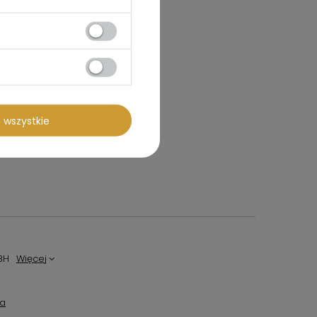
 wszystkie
BH
Więcej
ta