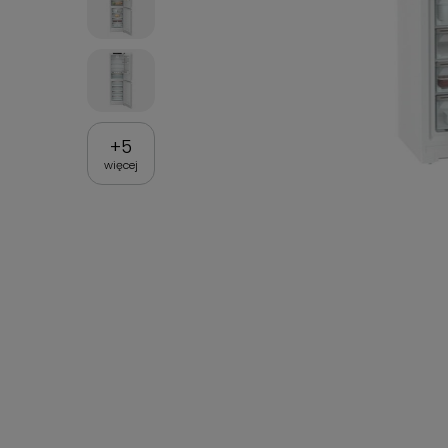
+
5
więcej