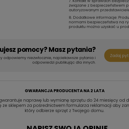
7. Kontakt w sprawach bezpiecz
związane z bezpieczeństwem pro
autoryzowanym przedstawiciel
8. Dodatkowe informacje: Produ
normami bezpieczeństwa na rynk
produktu można uzyskać u prod
bujesz pomocy? Masz pytania?
Zadaj py
y odpowiemy niezwłocznie, najciekawsze pytania i
odpowiedzi publikując dla innych.
GWARANCJA PRODUCENTA NA 2 LATA
gwarantuje naprawę lub wymianę sprzętu do 24 miesięcy od d
ię ze sklepem za pośrednictwem formularza reklamacji aby
zam
który odbierze sprzęt z Twojego domu.
NAPISZ SWOJĄ OPINIĘ