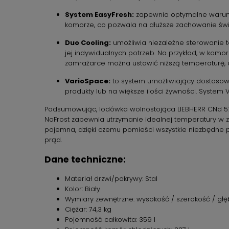
System EasyFresh:
zapewnia optymalne warunki
komorze, co pozwala na dłuższe zachowanie świ
Duo Cooling:
umożliwia niezależne sterowanie 
jej indywidualnych potrzeb. Na przykład, w kom
zamrażarce można ustawić niższą temperaturę, a
VarioSpace:
to system umożliwiający dostosow
produkty lub na większe ilości żywności. Syste
Podsumowując, lodówka wolnostojąca LIEBHERR CNd 570
NoFrost zapewnia utrzymanie idealnej temperatury w 
pojemna, dzięki czemu pomieści wszystkie niezbędne 
prąd.
Dane techniczne:
Materiał drzwi/pokrywy: Stal
Kolor: Biały
Wymiary zewnętrzne: wysokość / szerokość / głębo
Ciężar: 74,3 kg
Pojemność całkowita: 359 l