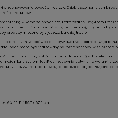
 przechowywania owoców i warzyw. Dzięki szczelnemu zamknięciu sz
eżości produktów.
temperaturą w komorze chłodniczej i zamrażarce. Dzięki temu mo
orze chłodniczej można utrzymać stałą temperaturę, aby produkty sp
by produkty mrożone były jeszcze bardziej trwałe.
anie przestrzeni w lodówce do indywidualnych potrzeb. Dzięki t
m VarioSpace może być realizowany na różne sposoby, w zależności 
4 Pure to doskonały wybór dla osób, które cenią sobie elegancki d
zamrażalniku, a system EasyFresh zapewnia optymalne warunki prz
produkty spożywcze. Dodatkowo, jest bardzo energooszczędna, co 
kość: 201,5 / 59,7 / 67,5 cm