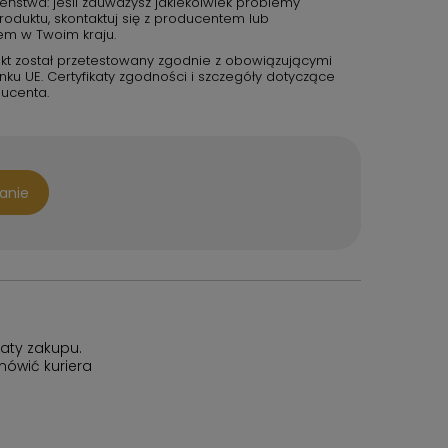
eństwa: jeśli zauważysz jakiekolwiek problemy
duktu, skontaktuj się z producentem lub
em w Twoim kraju.
kt został przetestowany zgodnie z obowiązującymi
u UE. Certyfikaty zgodności i szczegóły dotyczące
ucenta.
tanie
aty zakupu.
ówić kuriera