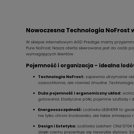
Nowoczesna Technologia NoFrost w
W sklepie internetowym AGD Prestige mamy przyjemno
Pure NoFrost. Nasza oferta skierowana jest do osób po
wymagających klientów.
Pojemność i organizacja - idealna lodó
Technologia NoFrost:
zapewnia utrzymanie idea
czasochłonne, ale również żmudne. Technologia 
Duża pojemność i ergonomiczny układ:
wolnos
gotowania. Elastyczne półki, pojemne szuflady i
Energooszczędność:
Lodówka LIEBHERR to gwara
nie tylko chroni środowisko, ale także zmniejsza 
Design i Estetyka:
Lodówka Liebherr CNd 5704 P
dzięki czemu prezentuje się niezwykle stylowo.
So