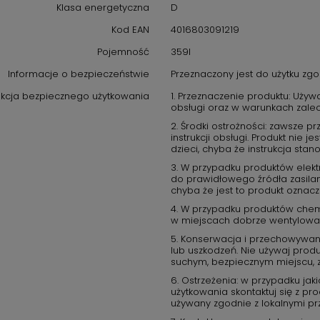
Klasa energetyczna
D
Kod EAN
4016803091219
Pojemność
359l
Informacje o bezpieczeństwie
Przeznaczony jest do użytku zgod
rukcja bezpiecznego użytkowania
1. Przeznaczenie produktu: Używ
obsługi oraz w warunkach zale
2. Środki ostrożności: zawsze 
instrukcji obsługi. Produkt nie
dzieci, chyba że instrukcja stano
3. W przypadku produktów elektr
do prawidłowego źródła zasilan
chyba że jest to produkt ozna
4. W przypadku produktów chem
w miejscach dobrze wentylowany
5. Konserwacja i przechowywani
lub uszkodzeń. Nie używaj produk
suchym, bezpiecznym miejscu, 
6. Ostrzeżenia: w przypadku ja
użytkowania skontaktuj się z p
używany zgodnie z lokalnymi pr