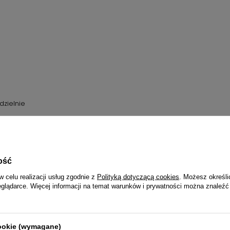
dzielnie
ość
°C do -26 °C
w celu realizacji usług zgodnie z
Polityką dotyczącą cookies
. Możesz określi
eglądarce. Więcej informacji na temat warunków i prywatności można znaleźć
ysuwane z przezroczystymi frontami
zuflada na szkle bezpiecznym
cookie (wymagane)