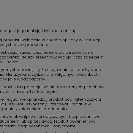
nego z jego funkcją i instrukcją obsługi.
aj produktu wyłącznie w sposób opisany w instrukcji
canych przez producenta.
przestrzegaj zasad bezpieczeństwa określonych w
 jest zabawką. Należy przechowywać go poza zasięgiem
wi inaczej.
ycznych: upewnij się, że urządzenie jest podłączone
ia. Nie używaj urządzenia w wilgotnych warunkach,
czony jako wodoodporny.
icznych lub potencjalnie niebezpiecznych: przechowuj
ch i z dala od źródeł ognia.
e: regularnie sprawdzaj produkt pod kątem zużycia
tu, jeśli jest uszkodzony. Przechowuj produkt w
zgodnie z zaleceniami producenta.
kichkolwiek wątpliwości dotyczących bezpieczeństwa
roducentem lub sprzedawcą. Produkt powinien być
zepisami bezpieczeństwa i wytycznymi.