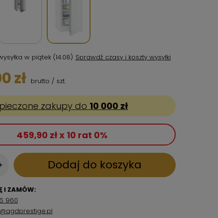
wysyłka
w piątek (14.08)
Sprawdź czasy i koszty wysyłki
0 zł
brutto
/
szt.
pieczone zakupy do
10 000 zł
459,90 zł x 10 rat 0%
Dodaj do koszyka
+
 I ZAMÓW:
6 960
p@agdprestige.pl