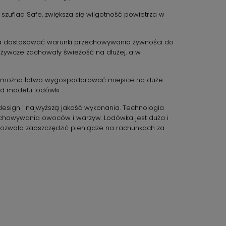
uflad Safe, zwiększa się wilgotność powietrza w
żna dostosować warunki przechowywania żywności do
ożywcze zachowały świeżość na dłużej, a w
emu można łatwo wygospodarować miejsce na duże
od modelu lodówki.
esign i najwyższą jakość wykonania. Technologia
echowywania owoców i warzyw. Lodówka jest duża i
pozwala zaoszczędzić pieniądze na rachunkach za