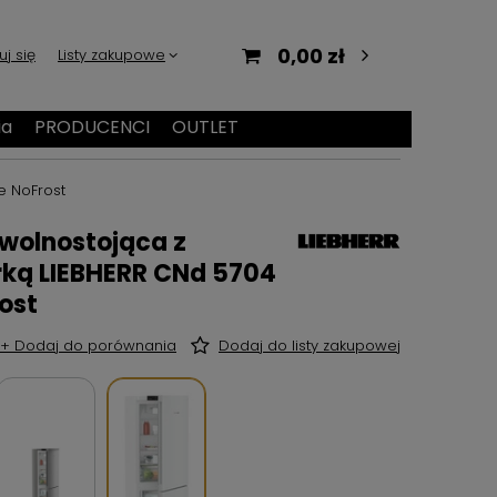
0,00 zł
uj się
Listy zakupowe
ia
PRODUCENCI
OUTLET
e NoFrost
wolnostojąca z
ką LIEBHERR CNd 5704
ost
+ Dodaj do porównania
Dodaj do listy zakupowej