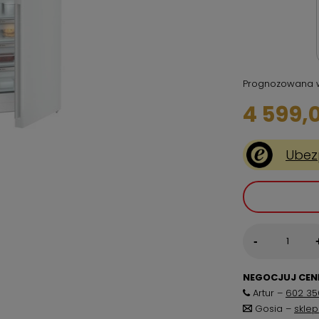
Prognozowana 
4 599,0
Ubez
-
NEGOCJUJ CENĘ
Artur –
602 35
Gosia –
skle