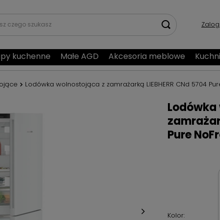
Zalog
py kuchenne
Małe AGD
Akcesoria meblowe
Kuchn
ojące
Lodówka wolnostojąca z zamrażarką LIEBHERR CNd 5704 Pur
Lodówka 
zamrażar
Pure NoFr
Kolor