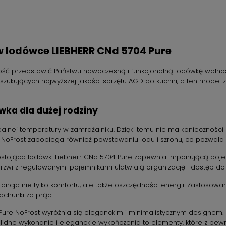
 lodówce LIEBHERR CNd 5704 Pure
ść przedstawić Państwu nowoczesną i funkcjonalną lodówkę wolnos
szukujących najwyższej jakości sprzętu AGD do kuchni, a ten model
wka dla dużej rodziny
lnej temperatury w zamrażalniku. Dzięki temu nie ma konieczności r
NoFrost zapobiega również powstawaniu lodu i szronu, co pozwala n
tojąca lodówki Liebherr CNd 5704 Pure zapewnia imponującą pojemn
 drzwi z regulowanymi pojemnikami ułatwiają organizację i dostęp 
ncja nie tylko komfortu, ale także oszczędności energii. Zastosowa
rachunki za prąd.
ure NoFrost wyróżnia się eleganckim i minimalistycznym designem. F
lidne wykonanie i eleganckie wykończenia to elementy, które z pe