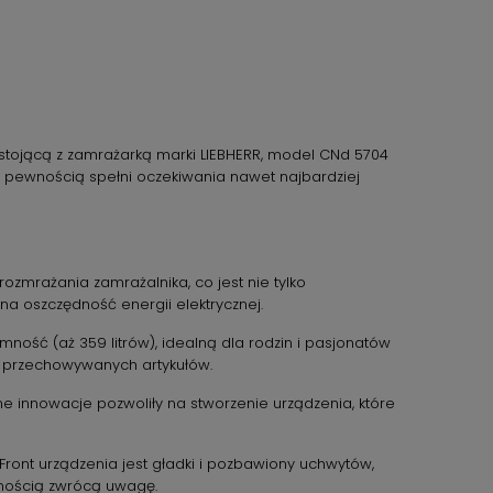
tojącą z zamrażarką marki LIEBHERR, model CNd 5704
 z pewnością spełni oczekiwania nawet najbardziej
ozmrażania zamrażalnika, co jest nie tylko
a oszczędność energii elektrycznej.
ość (aż 359 litrów), idealną dla rodzin i pasjonatów
do przechowywanych artykułów.
ne innowacje pozwoliły na stworzenie urządzenia, które
ront urządzenia jest gładki i pozbawiony uchwytów,
wnością zwrócą uwagę.